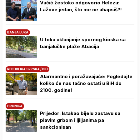
Vučić žestoko odgovorio Helezu:
Lažove jedan, što me ne uhapsiš?!
BANJA LUKA
U toku uklanjanje spornog kioska sa
banjalučke plaže Abacija
REPUBLIKA SRPSKA / BIH
Alarmantno i poražavajuće: Pogledajte
koliko će nas tačno ostati u BiH do
2100. godine!
HRONIKA
Prijedor: Istakao bijelu zastavu sa
plavim grbom i ljiljanima pa
sankcionisan