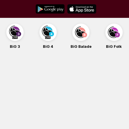
Skip
to
content
BiG 4
BiG Balade
BiG Folk
BiG iG