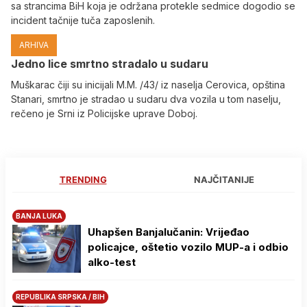
sa strancima BiH koja je održana protekle sedmice dogodio se
incident tačnije tuča zaposlenih.
ARHIVA
Јedno lice smrtno stradalo u sudaru
Muškarac čiji su inicijali M.M. /43/ iz naselja Cerovica, opština
Stanari, smrtno je stradao u sudaru dva vozila u tom naselju,
rečeno je Srni iz Policijske uprave Doboj.
TRENDING
NAJČITANIJE
BANJA LUKA
Uhapšen Banjalučanin: Vrijeđao
policajce, oštetio vozilo MUP-a i odbio
alko-test
REPUBLIKA SRPSKA / BIH