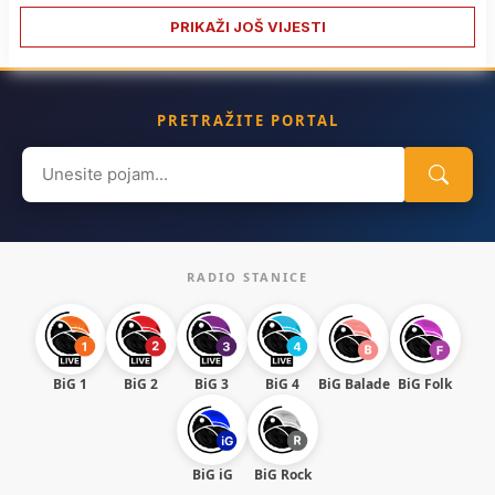
PRIKAŽI JOŠ VIJESTI
PRETRAŽITE PORTAL
Search
for:
RADIO STANICE
BiG 1
BiG 2
BiG 3
BiG 4
BiG Balade
BiG Folk
BiG iG
BiG Rock