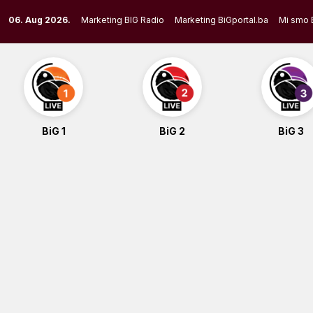
Skip
06. Aug 2026.
Marketing BIG Radio
Marketing BiGportal.ba
Mi smo 
to
content
BiG 1
BiG 2
BiG 3