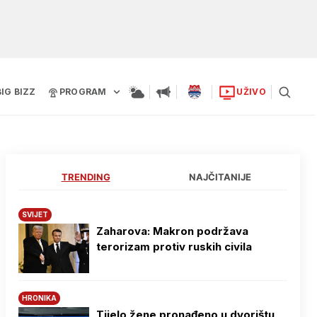
BIG BIZZ
PROGRAM
UŽIVO
TRENDING
NAJČITANIJE
SVIJET
Zaharova: Makron podržava
terorizam protiv ruskih civila
HRONIKA
Tijelo žene pronađeno u dvorištu