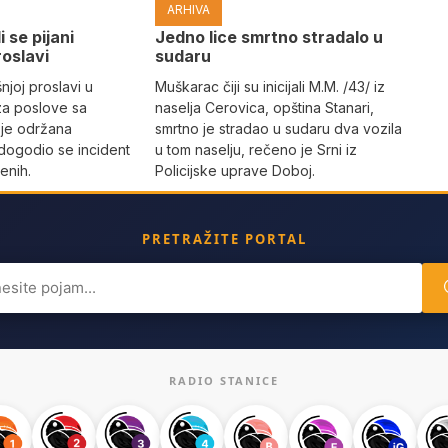
ARHIVA
i se pijani
Јedno lice smrtno stradalo u
roslavi
sudaru
joj proslavi u
Muškarac čiji su inicijali M.M. /43/ iz
za poslove sa
naselja Cerovica, opština Stanari,
 je održana
smrtno je stradao u sudaru dva vozila
dogodio se incident
u tom naselju, rečeno je Srni iz
enih.
Policijske uprave Doboj.
PRETRAŽITE PORTAL
ch
RADIO STANICE