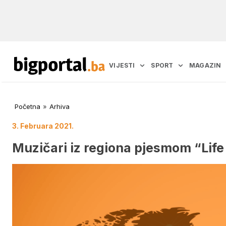
VIJESTI
SPORT
MAGAZIN
Početna
»
Arhiva
3. Februara 2021.
Muzičari iz regiona pjesmom “Life 