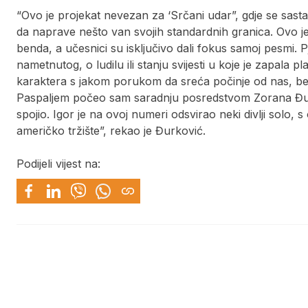
“Ovo je projekat nevezan za ‘Srčani udar”, gdje se sast
da naprave nešto van svojih standardnih granica. Ovo j
benda, a učesnici su isključivo dali fokus samoj pesmi. 
nametnutog, o ludilu ili stanju svijesti u koje je zapala p
karaktera s jakom porukom da sreća počinje od nas, bez 
Paspaljem počeo sam saradnju posredstvom Zorana Đurić
spojio. Igor je na ovoj numeri odsvirao neki divlji solo
američko tržište”, rekao je Đurković.
Podijeli vijest na: