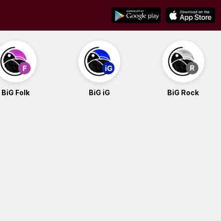
BiG Folk
BiG iG
BiG Rock