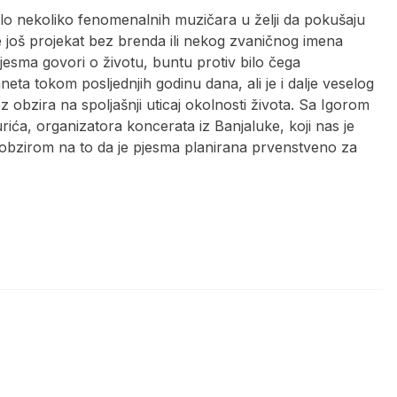
alo nekoliko fenomenalnih muzičara u želji da pokušaju
e još projekat bez brenda ili nekog zvaničnog imena
Pjesma govori o životu, buntu protiv bilo čega
laneta tokom posljednjih godinu dana, ali je i dalje veselog
obzira na spoljašnji uticaj okolnosti života. Sa Igorom
a, organizatora koncerata iz Banjaluke, koji nas je
, s obzirom na to da je pjesma planirana prvenstveno za