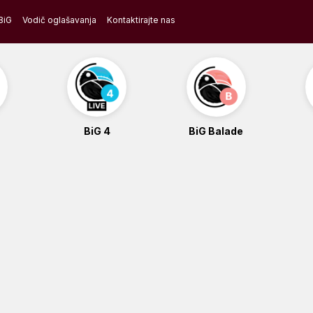
BiG
Vodič oglašavanja
Kontaktirajte nas
BiG 4
BiG Balade