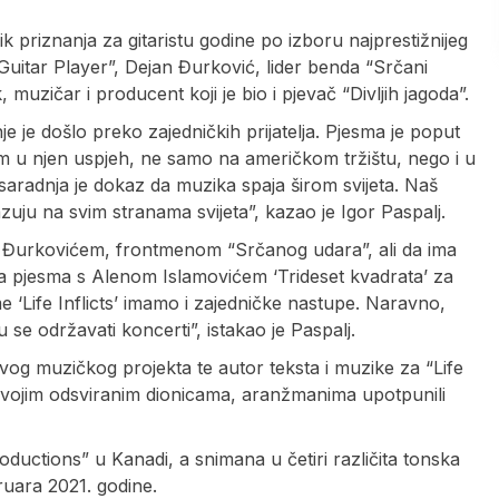
ik priznanja za gitaristu godine po izboru najprestižnijeg
Guitar Player”, Dejan Đurković, lider benda “Srčani
 muzičar i producent koji je bio i pjevač “Divljih jagoda”.
nje je došlo preko zajedničkih prijatelja. Pjesma je poput
am u njen uspjeh, ne samo na američkom tržištu, nego i u
saradnja je dokaz da muzika spaja širom svijeta. Naš
zuju na svim stranama svijeta”, kazao je Igor Paspalj.
 Đurkovićem, frontmenom “Srčanog udara”, ali da ima
a pjesma s Alenom Islamovićem ‘Trideset kvadrata’ za
e ‘Life Inflicts’ imamo i zajedničke nastupe. Naravno,
 se održavati koncerti”, istakao je Paspalj.
ovog muzičkog projekta te autor teksta i muzike za “Life
su svojim odsviranim dionicama, aranžmanima upotpunili
uctions” u Kanadi, a snimana u četiri različita tonska
bruara 2021. godine.