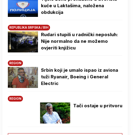
kuće u Laktašima, naložena
obdukcija
REPUBLIKA SRPSKA / BIH
Rudari stupili u radnički neposluh:
Nije normalno da ne možemo
ovjeriti knjižicu
REGION
Srbin koji je umalo ispao iz aviona
tuži Ryanair, Boeing i General
Electric
REGION
Tači ostaje u pritvoru