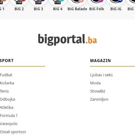
G 1
BiG 2
BiG 3
BiG 4
BiG Balade
BiG Folk
BiG iG
BiG
SPORT
MAGAZIN
Fudbal
Ljubav i seks
Košarka
Moda
Tenis
ShowBiz
Odbojka
Zanimljivo
Atletika
Formula 1
Vaterpolo
Ostali sportovi