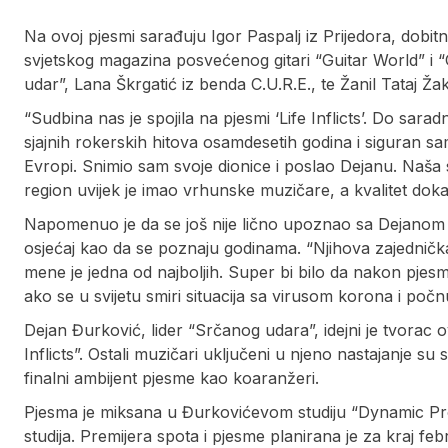
Na ovoj pjesmi sarađuju Igor Paspalj iz Prijedora, dobitn
svjetskog magazina posvećenog gitari “Guitar World” i “
udar”, Lana Škrgatić iz benda C.U.R.E., te Žanil Tataj Žak,
“Sudbina nas je spojila na pjesmi ‘Life Inflicts’. Do sarad
sjajnih rokerskih hitova osamdesetih godina i siguran s
Evropi. Snimio sam svoje dionice i poslao Dejanu. Naša 
region uvijek je imao vrhunske muzičare, a kvalitet doka
Napomenuo je da se još nije lično upoznao sa Dejanom
osjećaj kao da se poznaju godinama. “Njihova zajedničk
mene je jedna od najboljih. Super bi bilo da nakon pjesm
ako se u svijetu smiri situacija sa virusom korona i počnu
Dejan Đurković, lider “Srčanog udara”, idejni je tvorac 
Inflicts”. Ostali muzičari uključeni u njeno nastajanje 
finalni ambijent pjesme kao koaranžeri.
Pjesma je miksana u Đurkovićevom studiju “Dynamic Prod
studija. Premijera spota i pjesme planirana je za kraj fe