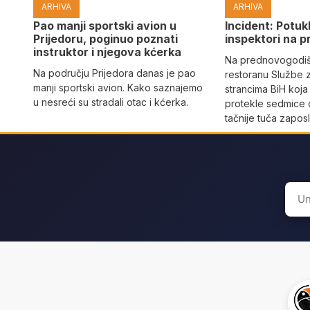
ARHIVA
ARHIVA
Pao manji sportski avion u
Incident: Potukl
Prijedoru, poginuo poznati
inspektori na p
instruktor i njegova kćerka
Na prednovogodišn
Na području Prijedora danas je pao
restoranu Službe 
manji sportski avion. Kako saznajemo
strancima BiH koja
u nesreći su stradali otac i kćerka.
protekle sedmice 
tačnije tuča zaposl
Sear
for: