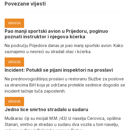
Povezane vijesti
ARHIVA
Pao manji sportski avion u Prijedoru, poginuo
poznati instruktor i njegova kćerka
Na području Prijedora danas je pao manji sportski avion. Kako
saznajemo u nesreći su stradali otac i kćerka.
ARHIVA
Incident: Potukli se pijani inspektori na proslavi
Na prednovogodišnjoj proslavi u restoranu Službe za poslove
sa strancima BiH koja je održana protekle sedmice dogodio se
incident tačnije tuča zaposlenih.
ARHIVA
Јedno lice smrtno stradalo u sudaru
Muškarac čiji su inicijali M.M. /43/ iz naselja Cerovica, opština
Stanari, smrtno je stradao u sudaru dva vozila u tom naselju,