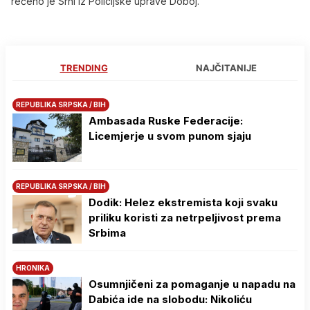
rečeno je Srni iz Policijske uprave Doboj.
TRENDING
NAJČITANIJE
REPUBLIKA SRPSKA / BIH
Ambasada Ruske Federacije:
Licemjerje u svom punom sjaju
REPUBLIKA SRPSKA / BIH
Dodik: Helez ekstremista koji svaku
priliku koristi za netrpeljivost prema
Srbima
HRONIKA
Osumnjičeni za pomaganje u napadu na
Dabića ide na slobodu: Nikoliću