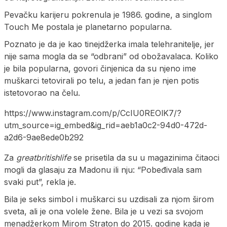
Pevačku karijeru pokrenula je 1986. godine, a singlom
Touch Me postala je planetarno popularna.
Poznato je da je kao tinejdžerka imala telehranitelje, jer
nije sama mogla da se “odbrani” od obožavalaca. Koliko
je bila popularna, govori činjenica da su njeno ime
muškarci tetovirali po telu, a jedan fan je njen potis
istetovorao na čelu.
https://www.instagram.com/p/CcIU0REOlK7/?
utm_source=ig_embed&ig_rid=aeb1a0c2-94d0-472d-
a2d6-9ae8ede0b292
Za
greatbritishlife
se prisetila da su u magazinima čitaoci
mogli da glasaju za Madonu ili nju: “Pobeđivala sam
svaki put”, rekla je.
Bila je seks simbol i muškarci su uzdisali za njom širom
sveta, ali je ona volele žene. Bila je u vezi sa svojom
menadžerkom Mirom Straton do 2015. godine kada je