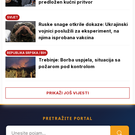
predložen kućni pritvor
SVIJET
Ruske snage otkrile dokaze: Ukrajinski
vojnici poslužili za eksperiment, na
njima isprobana vakcina
REPUBLIKA SRPSKA / BIH
Trebinje: Borba uspjela, situacija sa
požarom pod kontrolom
PRIKAŽI JOŠ VIJESTI
PRETRAŽITE PORTAL
Search