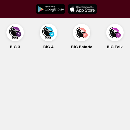
Skip
to
content
BiG 3
BiG 4
BiG Balade
BiG Folk