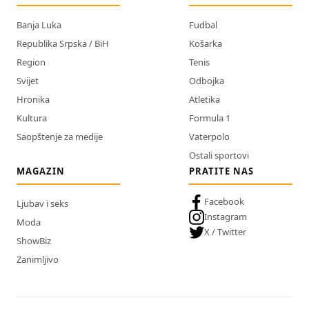
Banja Luka
Fudbal
Republika Srpska / BiH
Košarka
Region
Tenis
Svijet
Odbojka
Hronika
Atletika
Kultura
Formula 1
Saopštenje za medije
Vaterpolo
Ostali sportovi
MAGAZIN
PRATITE NAS
Facebook
Ljubav i seks
Instagram
Moda
X / Twitter
ShowBiz
Zanimljivo