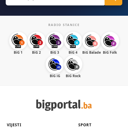
for:
RADIO STANICE
BiG 1
BiG 2
BiG 3
BiG 4
BiG Balade
BiG Folk
BiG iG
BiG Rock
VIJESTI
SPORT