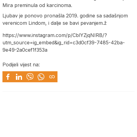
Mira preminula od karcinoma.
Ljubav je ponovo pronašla 2019. godine sa sadašnjom
verenicom Lindom, i dalje se bavi pevanjem.ž
https://www.instagram.com/p/CblYZjqNIRB/?
utm_source=ig_embed&ig_rid=c3d0cf39-7485-42ba-
9e49-2a0cef1f353a
Podijeli vijest na: