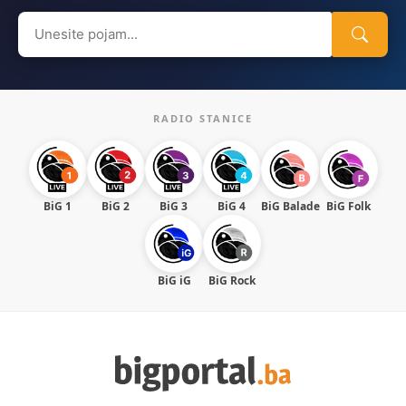
Search
for:
RADIO STANICE
BiG 1
BiG 2
BiG 3
BiG 4
BiG Balade
BiG Folk
BiG iG
BiG Rock