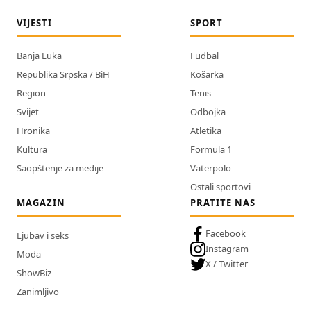
VIJESTI
SPORT
Banja Luka
Fudbal
Republika Srpska / BiH
Košarka
Region
Tenis
Svijet
Odbojka
Hronika
Atletika
Kultura
Formula 1
Saopštenje za medije
Vaterpolo
Ostali sportovi
MAGAZIN
PRATITE NAS
Facebook
Ljubav i seks
Instagram
Moda
X / Twitter
ShowBiz
Zanimljivo