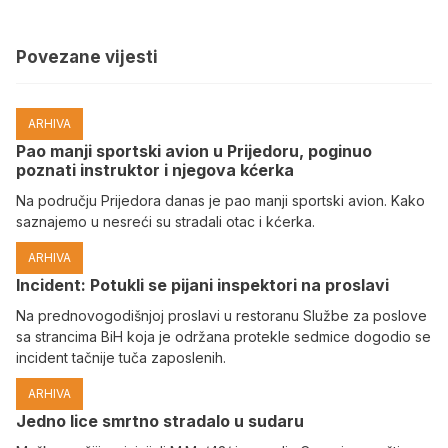
Povezane vijesti
ARHIVA
Pao manji sportski avion u Prijedoru, poginuo
poznati instruktor i njegova kćerka
Na području Prijedora danas je pao manji sportski avion. Kako
saznajemo u nesreći su stradali otac i kćerka.
ARHIVA
Incident: Potukli se pijani inspektori na proslavi
Na prednovogodišnjoj proslavi u restoranu Službe za poslove
sa strancima BiH koja je održana protekle sedmice dogodio se
incident tačnije tuča zaposlenih.
ARHIVA
Јedno lice smrtno stradalo u sudaru