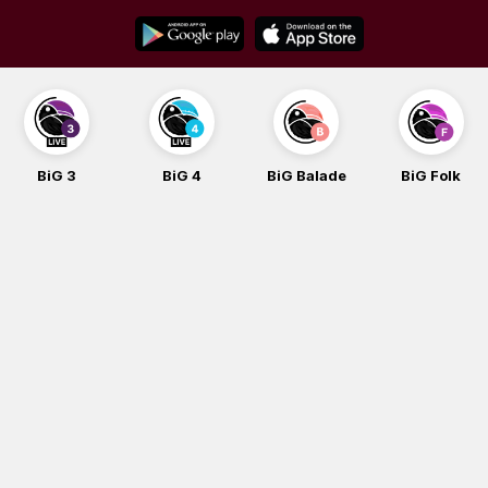
Skip
to
content
BiG 3
BiG 4
BiG Balade
BiG Folk