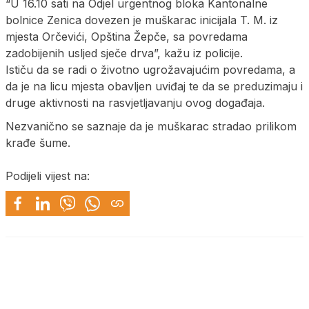
“U 16.10 sati na Odjel urgentnog bloka Kantonalne
bolnice Zenica dovezen je muškarac inicijala T. M. iz
mjesta Orčevići, Opština Žepče, sa povredama
zadobijenih usljed sječe drva”, kažu iz policije.
Ističu da se radi o životno ugrožavajućim povredama, a
da je na licu mjesta obavljen uviđaj te da se preduzimaju i
druge aktivnosti na rasvjetljavanju ovog događaja.
Nezvanično se saznaje da je muškarac stradao prilikom
krađe šume.
Podijeli vijest na: