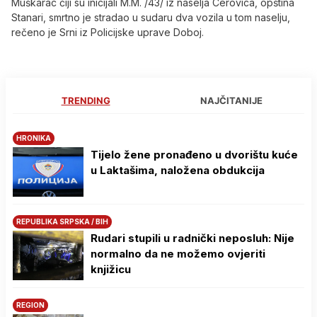
Muškarac čiji su inicijali M.M. /43/ iz naselja Cerovica, opština
Stanari, smrtno je stradao u sudaru dva vozila u tom naselju,
rečeno je Srni iz Policijske uprave Doboj.
TRENDING
NAJČITANIJE
HRONIKA
Tijelo žene pronađeno u dvorištu kuće
u Laktašima, naložena obdukcija
REPUBLIKA SRPSKA / BIH
Rudari stupili u radnički neposluh: Nije
normalno da ne možemo ovjeriti
knjižicu
REGION