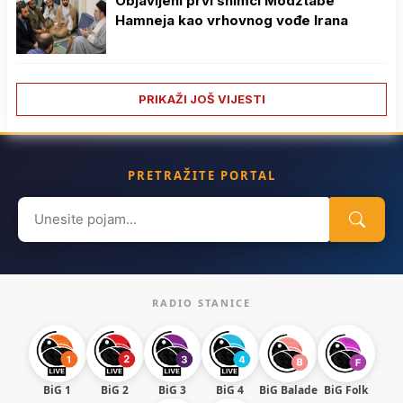
Objavljeni prvi snimci Modžtabe
Hamneja kao vrhovnog vođe Irana
PRIKAŽI JOŠ VIJESTI
PRETRAŽITE PORTAL
Search
for:
RADIO STANICE
BiG 1
BiG 2
BiG 3
BiG 4
BiG Balade
BiG Folk