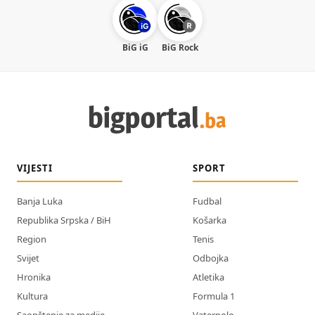
BiG iG
BiG Rock
VIJESTI
SPORT
Banja Luka
Fudbal
Republika Srpska / BiH
Košarka
Region
Tenis
Svijet
Odbojka
Hronika
Atletika
Kultura
Formula 1
Saopštenje za medije
Vaterpolo