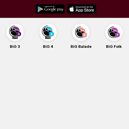
Skip
to
content
BiG 3
BiG 4
BiG Balade
BiG Folk