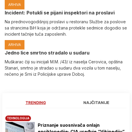
ARHIVA
Incident: Potukli se pijani inspektori na proslavi
Na prednovogodišnjoj proslavi u restoranu Službe za poslove
sa strancima BiH koja je održana protekle sedmice dogodio se
incident tačnije tuča zaposlenih.
ARHIVA
Јedno lice smrtno stradalo u sudaru
Muškarac čiji su inicijali M.M. /43/ iz naselja Cerovica, opština
Stanari, smrtno je stradao u sudaru dva vozila u tom naselju,
rečeno je Srni iz Policijske uprave Doboj.
TRENDING
NAJČITANIJE
TEHNOLOGIJA
Priznanje suosnivača onlajn
enciklopedije: CIA uređuje “Vikipediju”