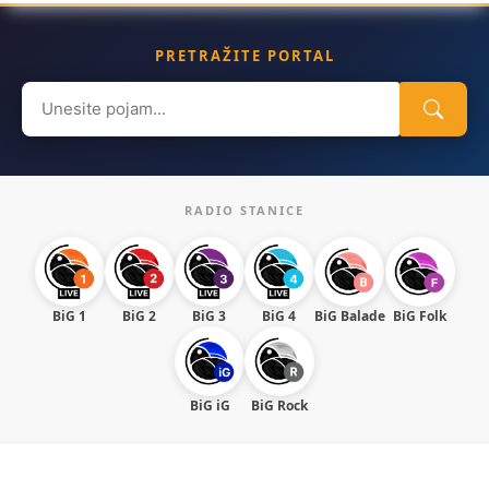
PRETRAŽITE PORTAL
Search
for:
RADIO STANICE
BiG 1
BiG 2
BiG 3
BiG 4
BiG Balade
BiG Folk
BiG iG
BiG Rock