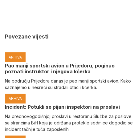
Povezane vijesti
ARHIVA
Pao manji sportski avion u Prijedoru, poginuo
poznati instruktor i njegova kćerka
Na području Prijedora danas je pao manji sportski avion. Kako
saznajemo u nesreći su stradali otac i kćerka.
ARHIVA
Incident: Potukli se pijani inspektori na proslavi
Na prednovogodišnjoj proslavi u restoranu Službe za poslove
sa strancima BiH koja je održana protekle sedmice dogodio se
incident tačnije tuča zaposlenih.