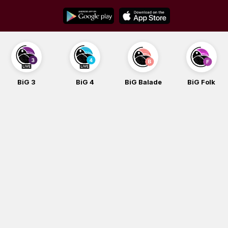
Skip
to
content
BiG 3
BiG 4
BiG Balade
BiG Folk