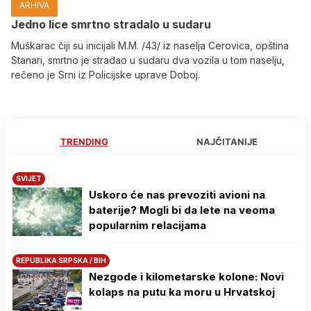
ARHIVA
Јedno lice smrtno stradalo u sudaru
Muškarac čiji su inicijali M.M. /43/ iz naselja Cerovica, opština
Stanari, smrtno je stradao u sudaru dva vozila u tom naselju,
rečeno je Srni iz Policijske uprave Doboj.
TRENDING
NAJČITANIJE
SVIJET
Uskoro će nas prevoziti avioni na
baterije? Mogli bi da lete na veoma
popularnim relacijama
REPUBLIKA SRPSKA / BIH
Nezgode i kilometarske kolone: Novi
kolaps na putu ka moru u Hrvatskoj