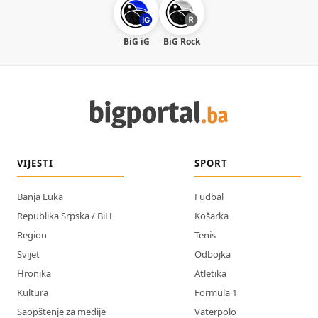
BiG iG
BiG Rock
VIJESTI
SPORT
Banja Luka
Fudbal
Republika Srpska / BiH
Košarka
Region
Tenis
Svijet
Odbojka
Hronika
Atletika
Kultura
Formula 1
Saopštenje za medije
Vaterpolo