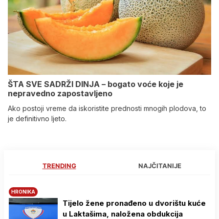
ŠTA SVE SADRŽI DINJA – bogato voće koje je
nepravedno zapostavljeno
Ako postoji vreme da iskoristite prednosti mnogih plodova, to
je definitivno ljeto.
TRENDING
NAJČITANIJE
HRONIKA
Tijelo žene pronađeno u dvorištu kuće
u Laktašima, naložena obdukcija