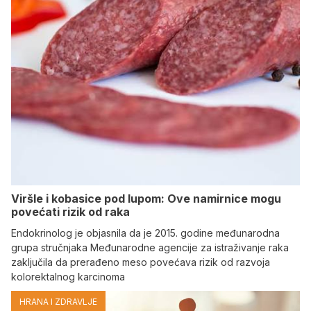
Viršle i kobasice pod lupom: Ove namirnice mogu
povećati rizik od raka
Endokrinolog je objasnila da je 2015. godine međunarodna
grupa stručnjaka Međunarodne agencije za istraživanje raka
zaključila da prerađeno meso povećava rizik od razvoja
kolorektalnog karcinoma
HRANA I ZDRAVLJE