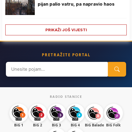
pijan palio vatru, pa napravio haos
PRIKAŽI JOŠ VIJESTI
PRETRAŽITE PORTAL
Search
for:
RADIO STANICE
BiG 1
BiG 2
BiG 3
BiG 4
BiG Balade
BiG Folk