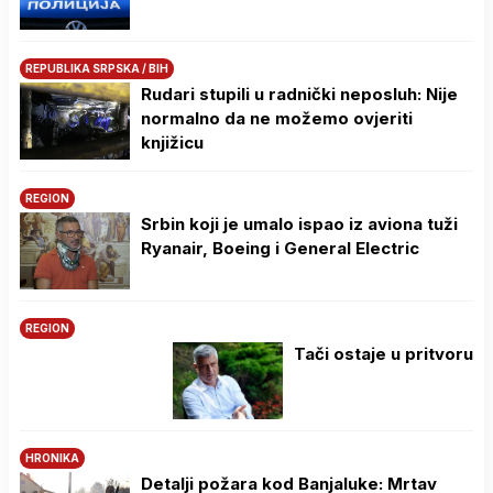
REPUBLIKA SRPSKA / BIH
Rudari stupili u radnički neposluh: Nije
normalno da ne možemo ovjeriti
knjižicu
REGION
Srbin koji je umalo ispao iz aviona tuži
Ryanair, Boeing i General Electric
REGION
Tači ostaje u pritvoru
HRONIKA
Detalji požara kod Banjaluke: Mrtav