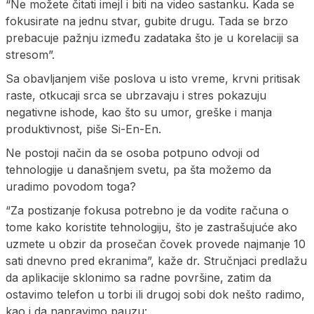
“Ne možete čitati imejl i biti na video sastanku. Kada se
fokusirate na jednu stvar, gubite drugu. Tada se brzo
prebacuje pažnju između zadataka što je u korelaciji sa
stresom”.
Sa obavljanjem više poslova u isto vreme, krvni pritisak
raste, otkucaji srca se ubrzavaju i stres pokazuju
negativne ishode, kao što su umor, greške i manja
produktivnost, piše Si-En-En.
Ne postoji način da se osoba potpuno odvoji od
tehnologije u današnjem svetu, pa šta možemo da
uradimo povodom toga?
“Za postizanje fokusa potrebno je da vodite računa o
tome kako koristite tehnologiju, što je zastrašujuće ako
uzmete u obzir da prosečan čovek provede najmanje 10
sati dnevno pred ekranima”, kaže dr. Stručnjaci predlažu
da aplikacije sklonimo sa radne površine, zatim da
ostavimo telefon u torbi ili drugoj sobi dok nešto radimo,
kao i da napravimo pauzu: