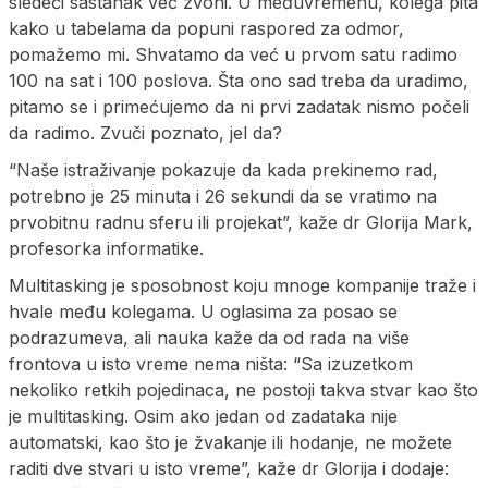
sledeći sastanak već zvoni. U međuvremenu, kolega pita
kako u tabelama da popuni raspored za odmor,
pomažemo mi. Shvatamo da već u prvom satu radimo
100 na sat i 100 poslova. Šta ono sad treba da uradimo,
pitamo se i primećujemo da ni prvi zadatak nismo počeli
da radimo. Zvuči poznato, jel da?
“Naše istraživanje pokazuje da kada prekinemo rad,
potrebno je 25 minuta i 26 sekundi da se vratimo na
prvobitnu radnu sferu ili projekat”, kaže dr Glorija Mark,
profesorka informatike.
Multitasking je sposobnost koju mnoge kompanije traže i
hvale među kolegama. U oglasima za posao se
podrazumeva, ali nauka kaže da od rada na više
frontova u isto vreme nema ništa: “Sa izuzetkom
nekoliko retkih pojedinaca, ne postoji takva stvar kao što
je multitasking. Osim ako jedan od zadataka nije
automatski, kao što je žvakanje ili hodanje, ne možete
raditi dve stvari u isto vreme”, kaže dr Glorija i dodaje: