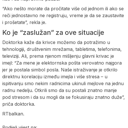
“Ako nešto morate da pročitate više od jednom ili ako se
reči jednostavno ne registruju, vreme je da se zaustavite
i prošetate”, rekla je.
Ko je “zaslužan” za ove situacije
Doktorka kaže da krivce možemo da potražimo u
tehnologiji, društvenim mrežama, tabletima, telefonima,
televiziji. Ali, prema njenom mišljenju glavni krivac je
imejl: “Za mene je elektornska pošta verovatno najgora
jer je postala simbol posla. Naše istraživanje je otkrilo
direktnu korelaciju između imejla i više stresa – u
ispitivanju smo nekim radnicima ukinuli mejlove na jednu
radnu nedelju. Otkrili smo da su postali znatno manje
pod stresom i da su mogli da se fokusiraju znatno duže”,
priča doktorka.
RTbalkan.
Podijeli vijest na: