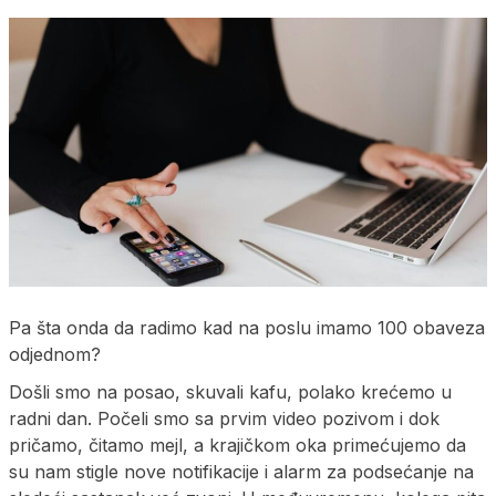
Pa šta onda da radimo kad na poslu imamo 100 obaveza
odjednom?
Došli smo na posao, skuvali kafu, polako krećemo u
radni dan. Počeli smo sa prvim video pozivom i dok
pričamo, čitamo mejl, a krajičkom oka primećujemo da
su nam stigle nove notifikacije i alarm za podsećanje na