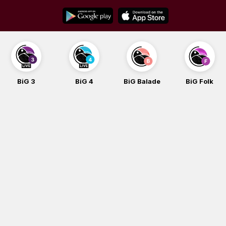
Skip
to
content
BiG 3
BiG 4
BiG Balade
BiG Folk