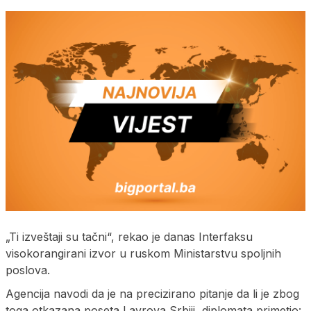
„Ti izveštaji su tačni“, rekao je danas Interfaksu
visokorangirani izvor u ruskom Ministarstvu spoljnih
poslova.
Agencija navodi da je na precizirano pitanje da li je zbog
toga otkazana poseta Lavrova Srbiji, diplomata primetio: