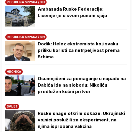
REPUBLIKA SRPSKA / BIH
Ambasada Ruske Federacije:
Licemjerje u svom punom sjaju
REPUBLIKA SRPSKA / BIH
Dodik: Helez ekstremista koji svaku
priliku koristi za netrpeljivost prema
Srbima
HRONIKA
Osumnjičeni za pomaganje u napadu na
Dabića ide na slobodu: Nikoliću
predložen kućni pritvor
SVIJET
Ruske snage otkrile dokaze: Ukrajinski
vojnici poslužili za eksperiment, na
njima isprobana vakcina