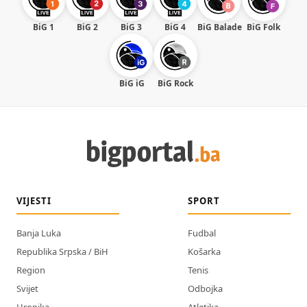
BiG 1
BiG 2
BiG 3
BiG 4
BiG Balade
BiG Folk
BiG iG
BiG Rock
VIJESTI
SPORT
Banja Luka
Fudbal
Republika Srpska / BiH
Košarka
Region
Tenis
Svijet
Odbojka
Hronika
Atletika