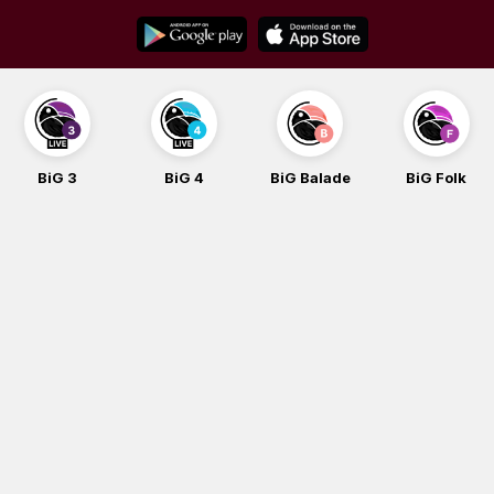
Skip
to
content
BiG 3
BiG 4
BiG Balade
BiG Folk