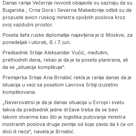
Danas ranije Večernje novosti obajavile su saznaju da su
Bugarska , Crna Gora i Severna Makedonije odbili su da
propuste avion ruskog ministra spoljnih poslova kroz
svoj vazdušni prostor.
Poseta šefa ruske diplomatije najavljena je iz Moskve, za
ponedeljak i utorak, 6. i 7. jun.
Predsednik Srbije Aleksandar Vučić, međutim,
prethodnih dana, rekao je da je ta poseta planirana, ali
da se „situacija komplikuje“.
Premijerka Srbije Ana Brnabić rekla je ranije danas da je
situacija u vezi sa posetom Lavrova Srbiji izuzetno
komplikovana.
„Neverovatno je da je danas situacija u Evropi i svetu
takva da predsednik jedne države treba da se bavi
takvim stvarima kao što je logistika putovanja ministra
inostranih poslova druge zemlje od koje zavisi da li će on
doći ili neće“, navela je Brnabić.