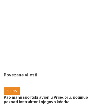
Povezane vijesti
ARHIVA
Pao manji sportski avion u Prijedoru, poginuo
poznati instruktor i njegova kćerka