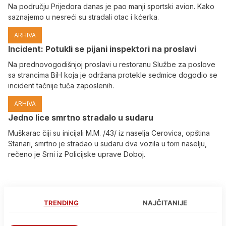
Na području Prijedora danas je pao manji sportski avion. Kako
saznajemo u nesreći su stradali otac i kćerka.
ARHIVA
Incident: Potukli se pijani inspektori na proslavi
Na prednovogodišnjoj proslavi u restoranu Službe za poslove
sa strancima BiH koja je održana protekle sedmice dogodio se
incident tačnije tuča zaposlenih.
ARHIVA
Јedno lice smrtno stradalo u sudaru
Muškarac čiji su inicijali M.M. /43/ iz naselja Cerovica, opština
Stanari, smrtno je stradao u sudaru dva vozila u tom naselju,
rečeno je Srni iz Policijske uprave Doboj.
TRENDING
NAJČITANIJE