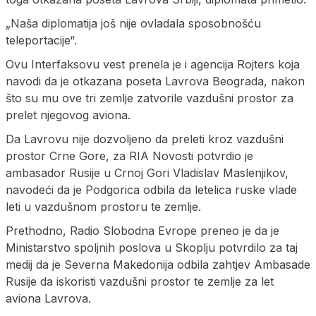
„Naša diplomatija još nije ovladala sposobnošću
teleportacije“.
Ovu Interfaksovu vest prenela je i agencija Rojters koja
navodi da je otkazana poseta Lavrova Beograda, nakon
što su mu ove tri zemlje zatvorile vazdušni prostor za
prelet njegovog aviona.
Da Lavrovu nije dozvoljeno da preleti kroz vazdušni
prostor Crne Gore, za RIA Novosti potvrdio je
ambasador Rusije u Crnoj Gori Vladislav Maslenjikov,
navodeći da je Podgorica odbila da letelica ruske vlade
leti u vazdušnom prostoru te zemlje.
Prethodno, Radio Slobodna Evrope preneo je da je
Ministarstvo spoljnih poslova u Skoplju potvrdilo za taj
medij da je Severna Makedonija odbila zahtjev Ambasade
Rusije da iskoristi vazdušni prostor te zemlje za let
aviona Lavrova.