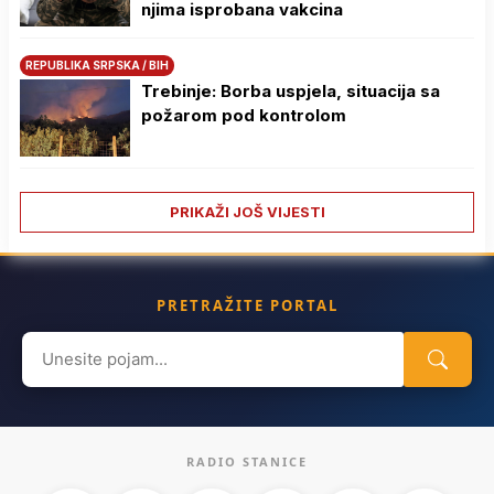
njima isprobana vakcina
REPUBLIKA SRPSKA / BIH
Trebinje: Borba uspjela, situacija sa
požarom pod kontrolom
PRIKAŽI JOŠ VIJESTI
PRETRAŽITE PORTAL
Search
for:
RADIO STANICE