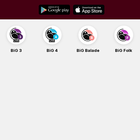
Skip
to
content
BiG 3
BiG 4
BiG Balade
BiG Folk