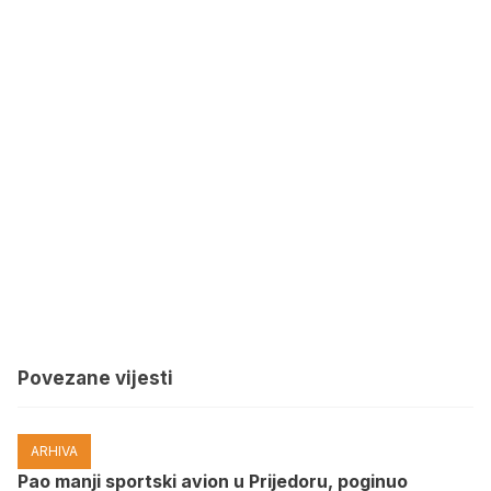
Povezane vijesti
ARHIVA
Pao manji sportski avion u Prijedoru, poginuo