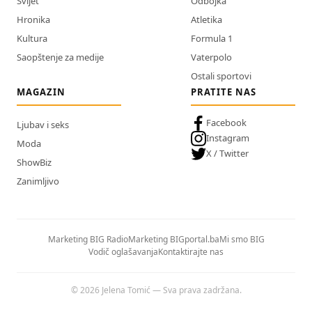
Svijet
Odbojka
Hronika
Atletika
Kultura
Formula 1
Saopštenje za medije
Vaterpolo
Ostali sportovi
MAGAZIN
PRATITE NAS
Facebook
Ljubav i seks
Instagram
Moda
X / Twitter
ShowBiz
Zanimljivo
Marketing BIG Radio
Marketing BIGportal.ba
Mi smo BIG
Vodič oglašavanja
Kontaktirajte nas
© 2026 Jelena Tomić — Sva prava zadržana.