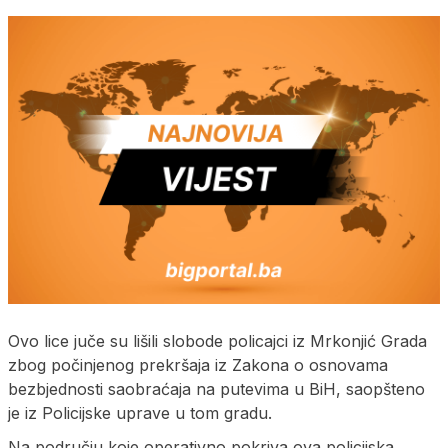
Ovo lice juče su lišili slobode policajci iz Mrkonjić Grada
zbog počinjenog prekršaja iz Zakona o osnovama
bezbjednosti saobraćaja na putevima u BiH, saopšteno
je iz Policijske uprave u tom gradu.
Na području koje operativno pokriva ova policijska