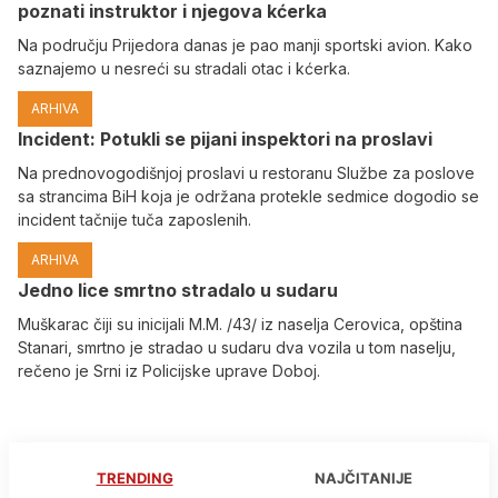
poznati instruktor i njegova kćerka
Na području Prijedora danas je pao manji sportski avion. Kako
saznajemo u nesreći su stradali otac i kćerka.
ARHIVA
Incident: Potukli se pijani inspektori na proslavi
Na prednovogodišnjoj proslavi u restoranu Službe za poslove
sa strancima BiH koja je održana protekle sedmice dogodio se
incident tačnije tuča zaposlenih.
ARHIVA
Јedno lice smrtno stradalo u sudaru
Muškarac čiji su inicijali M.M. /43/ iz naselja Cerovica, opština
Stanari, smrtno je stradao u sudaru dva vozila u tom naselju,
rečeno je Srni iz Policijske uprave Doboj.
TRENDING
NAJČITANIJE