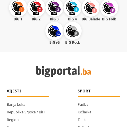
BiG 1
BiG 2
BiG 3
BiG 4
BiG Balade
BiG Folk
BiG iG
BiG Rock
VIJESTI
SPORT
Banja Luka
Fudbal
Republika Srpska / BiH
Košarka
Region
Tenis