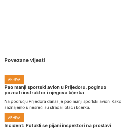
Povezane vijesti
ARHIVA
Pao manji sportski avion u Prijedoru, poginuo
poznati instruktor i njegova kćerka
Na području Prijedora danas je pao manji sportski avion. Kako
saznajemo u nesreći su stradali otac i kćerka.
ARHIVA
Incident: Potukli se pijani inspektori na proslavi