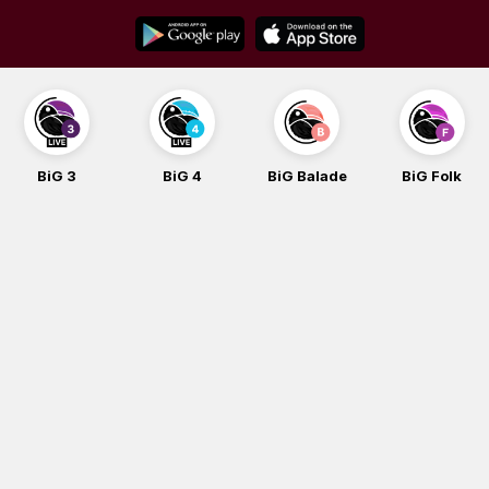
Skip
to
content
BiG 3
BiG 4
BiG Balade
BiG Folk