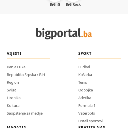
BiG iG
BiG Rock
VIJESTI
SPORT
Banja Luka
Fudbal
Republika Srpska / BiH
Košarka
Region
Tenis
Svijet
Odbojka
Hronika
Atletika
Kultura
Formula 1
Saopštenje za medije
Vaterpolo
Ostali sportovi
MAGAZIN
PRATITE NAS