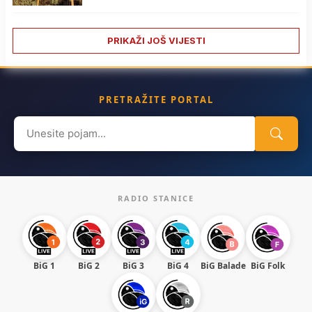
PRIKAŽI JOŠ VIJESTI
PRETRAŽITE PORTAL
Search
for:
RADIO STANICE
BiG 1
BiG 2
BiG 3
BiG 4
BiG Balade
BiG Folk