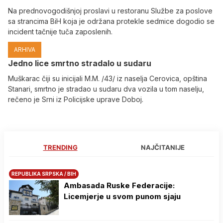
Na prednovogodišnjoj proslavi u restoranu Službe za poslove
sa strancima BiH koja je održana protekle sedmice dogodio se
incident tačnije tuča zaposlenih.
ARHIVA
Јedno lice smrtno stradalo u sudaru
Muškarac čiji su inicijali M.M. /43/ iz naselja Cerovica, opština
Stanari, smrtno je stradao u sudaru dva vozila u tom naselju,
rečeno je Srni iz Policijske uprave Doboj.
TRENDING
NAJČITANIJE
REPUBLIKA SRPSKA / BIH
Ambasada Ruske Federacije:
Licemjerje u svom punom sjaju