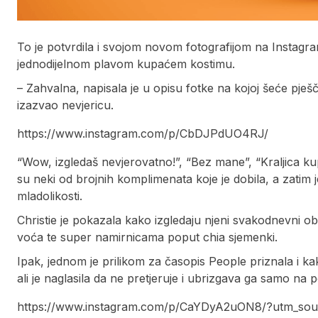
To je potvrdila i svojom novom fotografijom na Instagra
jednodijelnom plavom kupaćem kostimu.
– Zahvalna, napisala je u opisu fotke na kojoj šeće pje
izazvao nevjericu.
https://www.instagram.com/p/CbDJPdUO4RJ/
“Wow, izgledaš nevjerovatno!”, “Bez mane”, “Kraljica k
su neki od brojnih komplimenata koje je dobila, a zatim j
mladolikosti.
Christie je pokazala kako izgledaju njeni svakodnevni o
voća te super namirnicama poput chia sjemenki.
Ipak, jednom je prilikom za časopis People priznala i k
ali je naglasila da ne pretjeruje i ubrizgava ga samo na 
https://www.instagram.com/p/CaYDyA2uON8/?utm_sou