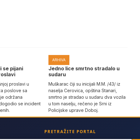
ARHIVA
i se pijani
Јedno lice smrtno stradalo u
roslavi
sudaru
joj proslavi u
Muškarac čiji su inicijali M.M. /43/ iz
za poslove sa
naselja Cerovica, opština Stanari,
 je održana
smrtno je stradao u sudaru dva vozila
dogodio se incident
u tom naselju, rečeno je Srni iz
enih.
Policijske uprave Doboj.
PRETRAŽITE PORTAL