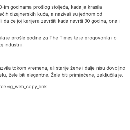
80-im godinama prošlog stoljeća, kada je krasila
ećih dizajnerskih kuća, a nazivali su jednom od
ili da će joj karijera završiti kada navrši 30 godina, ona i
ila je prošle godine za The Times te je progovorila i o
industriji.
azvila tokom vremena, ali starije žene i dalje nisu dovoljno
žele biti elegantne. Žele biti primijećene, zaključila je.
ce=ig_web_copy_link