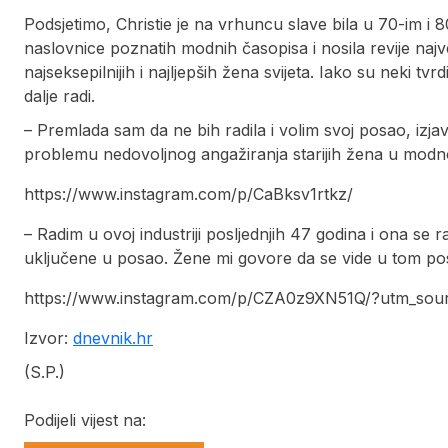
Podsjetimo, Christie je na vrhuncu slave bila u 70-im i 
naslovnice poznatih modnih časopisa i nosila revije najv
najseksepilnijih i najljepših žena svijeta. Iako su neki tvrd
dalje radi.
– Premlada sam da ne bih radila i volim svoj posao, izjav
problemu nedovoljnog angažiranja starijih žena u modnoj 
https://www.instagram.com/p/CaBksv1rtkz/
– Radim u ovoj industriji posljednjih 47 godina i ona se r
uključene u posao. Žene mi govore da se vide u tom poslu, 
https://www.instagram.com/p/CZA0z9XN51Q/?utm_sour
Izvor:
dnevnik.hr
(S.P.)
Podijeli vijest na: