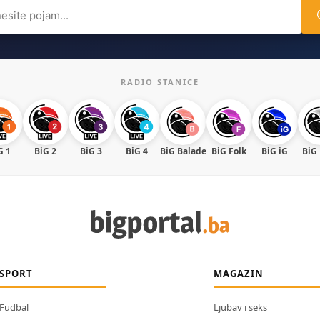
ch
RADIO STANICE
G 1
BiG 2
BiG 3
BiG 4
BiG Balade
BiG Folk
BiG iG
BiG
SPORT
MAGAZIN
Fudbal
Ljubav i seks