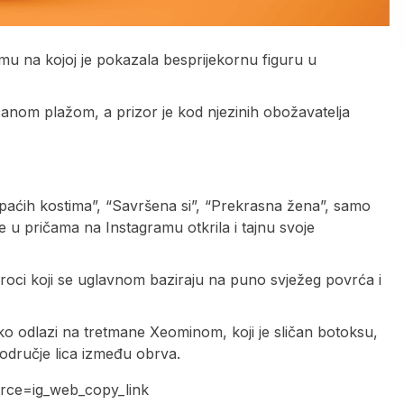
mu na kojoj je pokazala besprijekornu figuru u
ščanom plažom, a prizor je kod njezinih obožavatelja
upaćih kostima”, “Savršena si”, “Prekrasna žena”, samo
e u pričama na Instagramu otkrila i tajnu svoje
broci koji se uglavnom baziraju na puno svježeg povrća i
ako odlazi na tretmane Xeominom, koji je sličan botoksu,
područje lica između obrva.
rce=ig_web_copy_link