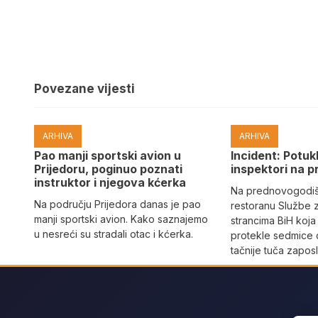
Povezane vijesti
ARHIVA
ARHIVA
Pao manji sportski avion u
Incident: Potukl
Prijedoru, poginuo poznati
inspektori na p
instruktor i njegova kćerka
Na prednovogodišn
Na području Prijedora danas je pao
restoranu Službe 
manji sportski avion. Kako saznajemo
strancima BiH koja
u nesreći su stradali otac i kćerka.
protekle sedmice 
tačnije tuča zaposl