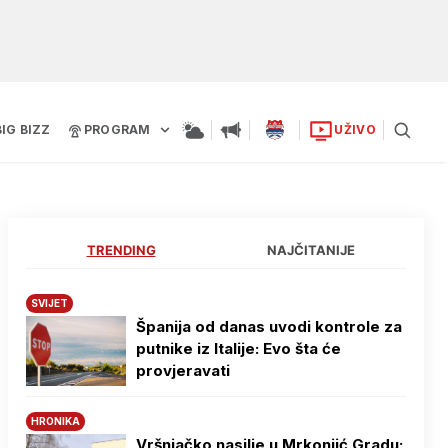
BIG BIZZ
PROGRAM
UŽIVO
TRENDING
NAJČITANIJE
SVIJET
Španija od danas uvodi kontrole za
putnike iz Italije: Evo šta će
provjeravati
HRONIKA
Vršnjačko nasilje u Mrkonjić Gradu: