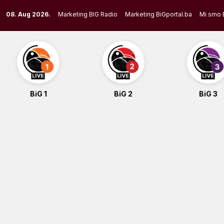
Skip
08. Aug 2026.
Marketing BIG Radio
Marketing BiGportal.ba
Mi smo 
to
content
BiG 1
BiG 2
BiG 3