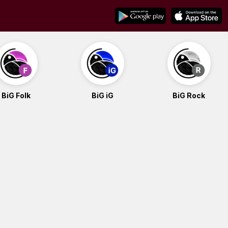
BiG Folk
BiG iG
BiG Rock