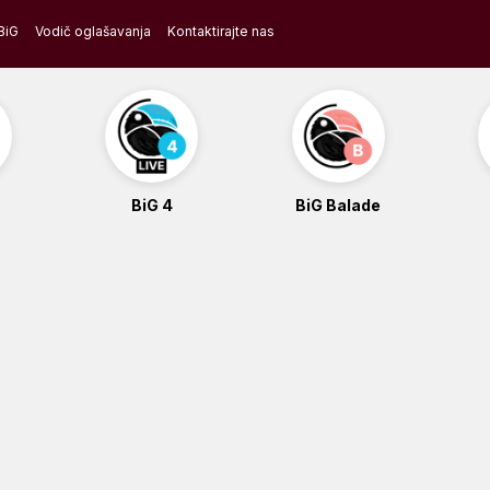
BiG
Vodič oglašavanja
Kontaktirajte nas
BiG 4
BiG Balade