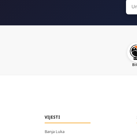
Sear
for:
Bi
VIJESTI
Banja Luka