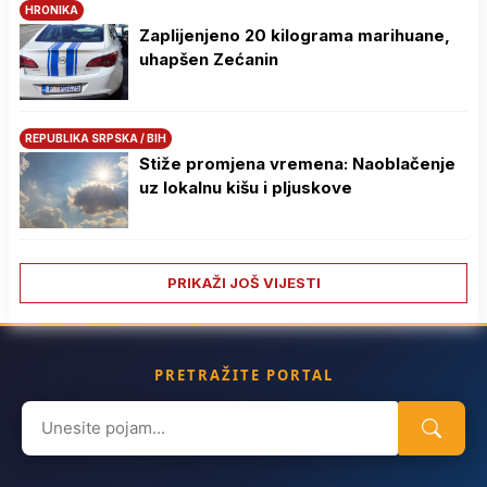
HRONIKA
Zaplijenjeno 20 kilograma marihuane,
uhapšen Zećanin
REPUBLIKA SRPSKA / BIH
Stiže promjena vremena: Naoblačenje
uz lokalnu kišu i pljuskove
PRIKAŽI JOŠ VIJESTI
PRETRAŽITE PORTAL
Search
for: