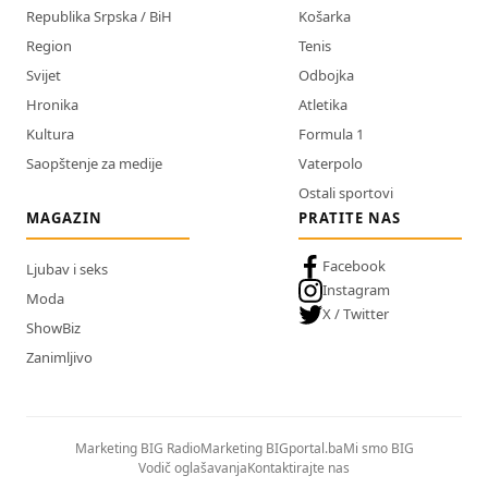
Republika Srpska / BiH
Košarka
Region
Tenis
Svijet
Odbojka
Hronika
Atletika
Kultura
Formula 1
Saopštenje za medije
Vaterpolo
Ostali sportovi
MAGAZIN
PRATITE NAS
Facebook
Ljubav i seks
Instagram
Moda
X / Twitter
ShowBiz
Zanimljivo
Marketing BIG Radio
Marketing BIGportal.ba
Mi smo BIG
Vodič oglašavanja
Kontaktirajte nas