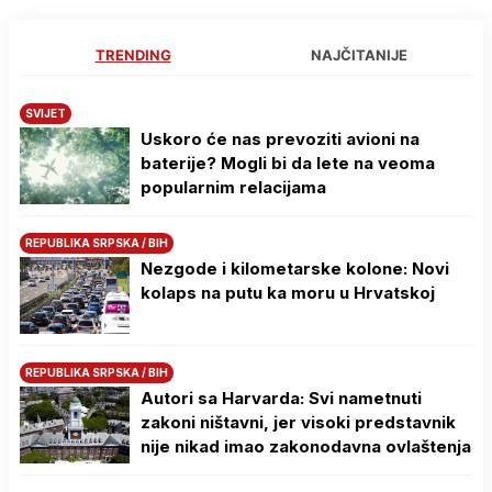
TRENDING
NAJČITANIJE
SVIJET
Uskoro će nas prevoziti avioni na
baterije? Mogli bi da lete na veoma
popularnim relacijama
REPUBLIKA SRPSKA / BIH
Nezgode i kilometarske kolone: Novi
kolaps na putu ka moru u Hrvatskoj
REPUBLIKA SRPSKA / BIH
Autori sa Harvarda: Svi nametnuti
zakoni ništavni, jer visoki predstavnik
nije nikad imao zakonodavna ovlaštenja