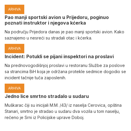
ARHIVA
Pao manji sportski avion u Prijedoru, poginuo
poznati instruktor i njegova kćerka
Na području Prijedora danas je pao manji sportski avion. Kako
saznajemo u nesreći su stradali otac i kćerka.
ARHIVA
Incident: Potukli se pijani inspektori na proslavi
Na prednovogodišnjoj proslavi u restoranu Službe za poslove
sa strancima BiH koja je održana protekle sedmice dogodio se
incident tačnije tuča zaposlenih.
ARHIVA
Јedno lice smrtno stradalo u sudaru
Muškarac čiji su inicijali M.M. /43/ iz naselja Cerovica, opština
Stanari, smrtno je stradao u sudaru dva vozila u tom naselju,
rečeno je Srni iz Policijske uprave Doboj.