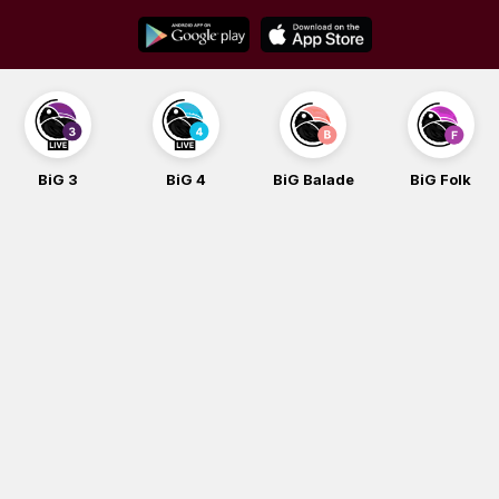
Skip
to
content
BiG 3
BiG 4
BiG Balade
BiG Folk