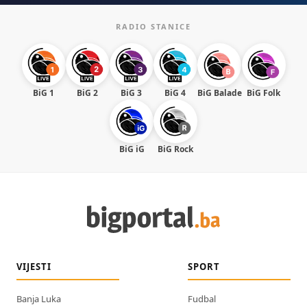
RADIO STANICE
BiG 1
BiG 2
BiG 3
BiG 4
BiG Balade
BiG Folk
BiG iG
BiG Rock
VIJESTI
SPORT
Banja Luka
Fudbal