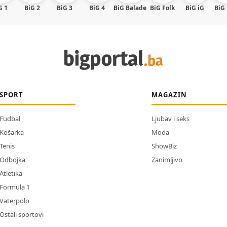
G 1
BiG 2
BiG 3
BiG 4
BiG Balade
BiG Folk
BiG iG
BiG
SPORT
MAGAZIN
Fudbal
Ljubav i seks
Košarka
Moda
Tenis
ShowBiz
Odbojka
Zanimljivo
Atletika
Formula 1
Vaterpolo
Ostali sportovi