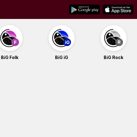
BiG Folk
BiG iG
BiG Rock