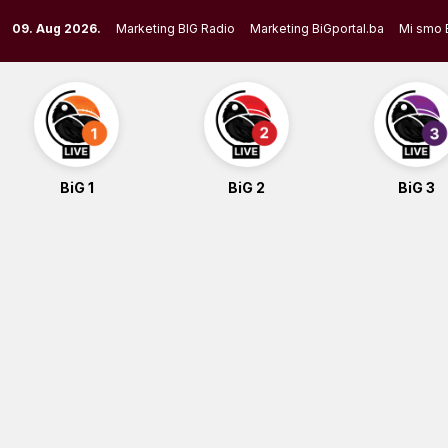
Skip
09. Aug 2026.
Marketing BIG Radio
Marketing BiGportal.ba
Mi smo 
to
content
BiG 1
BiG 2
BiG 3