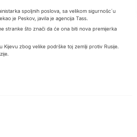
ministarka spoljnih poslova, sa velikom sigurnošc´u
ao je Peskov, javila je agencija Tass.
ne stranke što znači da će ona biti nova premijerka
 Kijevu zbog velike podrške toj zemlji protiv Rusije.
ije.