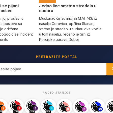
i se pijani
Јedno lice smrtno stradalo u
roslavi
sudaru
joj proslavi u
Muškarac čiji su inicijali M.M. /43/ iz
za poslove sa
naselja Cerovica, opština Stanari,
 je održana
smrtno je stradao u sudaru dva vozila
dogodio se incident
u tom naselju, rečeno je Srni iz
enih.
Policijske uprave Doboj.
PRETRAŽITE PORTAL
ch
RADIO STANICE