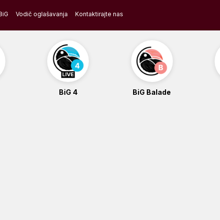
BiG
Vodič oglašavanja
Kontaktirajte nas
BiG 4
BiG Balade