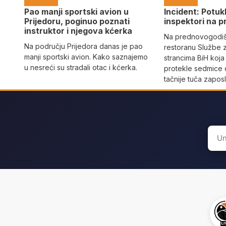
Pao manji sportski avion u
Incident: Potukl
Prijedoru, poginuo poznati
inspektori na p
instruktor i njegova kćerka
Na prednovogodišn
Na području Prijedora danas je pao
restoranu Službe 
manji sportski avion. Kako saznajemo
strancima BiH koja
u nesreći su stradali otac i kćerka.
protekle sedmice 
tačnije tuča zaposl
Sear
for: