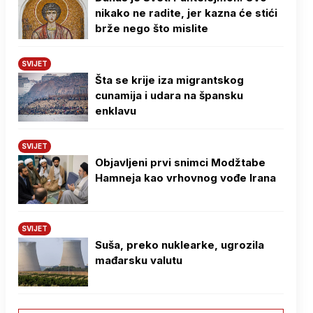
nikako ne radite, jer kazna će stići
brže nego što mislite
SVIJET
Šta se krije iza migrantskog
cunamija i udara na špansku
enklavu
SVIJET
Objavljeni prvi snimci Modžtabe
Hamneja kao vrhovnog vođe Irana
SVIJET
Suša, preko nuklearke, ugrozila
mađarsku valutu