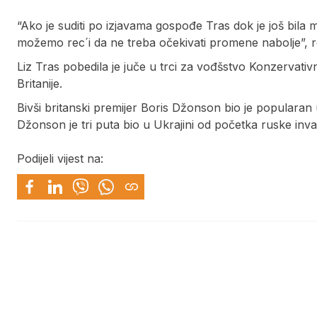
“Ako je suditi po izjavama gospođe Tras dok je još bila 
možemo rec´i da ne treba očekivati promene nabolje”, rek
Liz Tras pobedila je juče u trci za vođšstvo Konzervativ
Britanije.
Bivši britanski premijer Boris Džonson bio je popularan u
Džonson je tri puta bio u Ukrajini od početka ruske invaz
Podijeli vijest na: