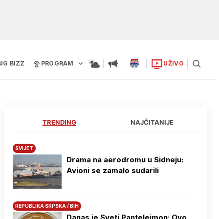
BIG BIZZ
PROGRAM
UŽIVO
TRENDING
NAJČITANIJE
SVIJET
Drama na aerodromu u Sidneju:
Avioni se zamalo sudarili
REPUBLIKA SRPSKA / BIH
Danas je Sveti Pantelejmon: Ovo