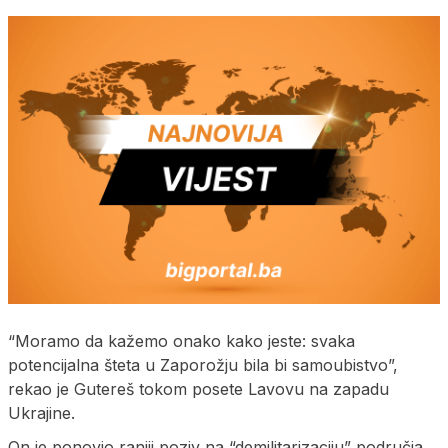
“Moramo da kažemo onako kako jeste: svaka
potencijalna šteta u Zaporožju bila bi samoubistvo”,
rekao je Gutereš tokom posete Lavovu na zapadu
Ukrajine.
On je ponovio raniji poziv na “demilitarizaciju” područja