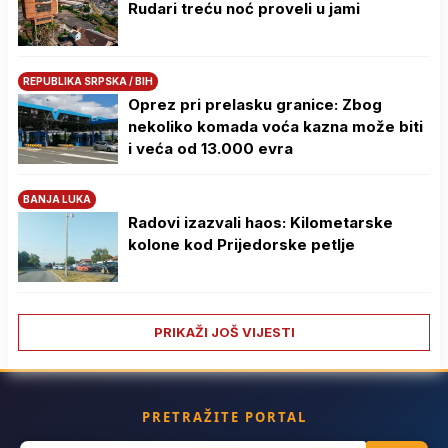
Rudari treću noć proveli u jami
REPUBLIKA SRPSKA / BIH
Oprez pri prelasku granice: Zbog
nekoliko komada voća kazna može biti
i veća od 13.000 evra
BANJA LUKA
Radovi izazvali haos: Kilometarske
kolone kod Prijedorske petlje
PRIKAŽI JOŠ VIJESTI
PRETRAŽITE PORTAL