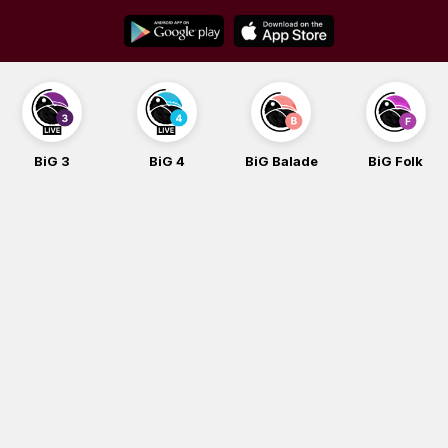
Skip
to
content
BiG 3
BiG 4
BiG Balade
BiG Folk