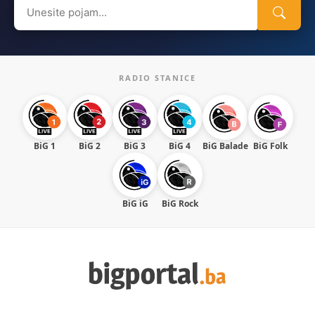
Search
for:
RADIO STANICE
BiG 1
BiG 2
BiG 3
BiG 4
BiG Balade
BiG Folk
BiG iG
BiG Rock