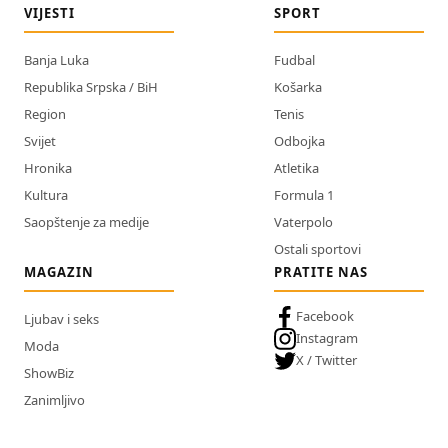
VIJESTI
SPORT
Banja Luka
Fudbal
Republika Srpska / BiH
Košarka
Region
Tenis
Svijet
Odbojka
Hronika
Atletika
Kultura
Formula 1
Saopštenje za medije
Vaterpolo
Ostali sportovi
MAGAZIN
PRATITE NAS
Facebook
Ljubav i seks
Instagram
Moda
X / Twitter
ShowBiz
Zanimljivo