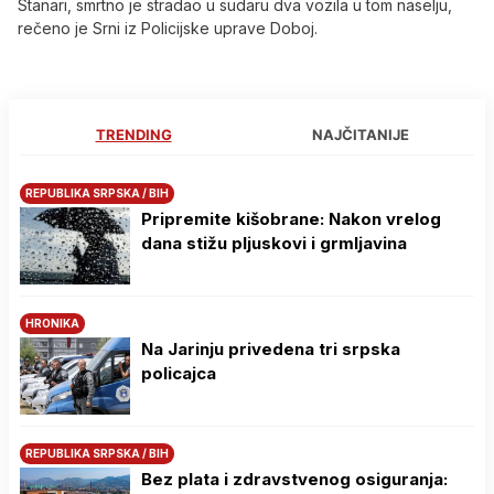
Stanari, smrtno je stradao u sudaru dva vozila u tom naselju,
rečeno je Srni iz Policijske uprave Doboj.
TRENDING
NAJČITANIJE
REPUBLIKA SRPSKA / BIH
Pripremite kišobrane: Nakon vrelog
dana stižu pljuskovi i grmljavina
HRONIKA
Na Јarinju privedena tri srpska
policajca
REPUBLIKA SRPSKA / BIH
Bez plata i zdravstvenog osiguranja: