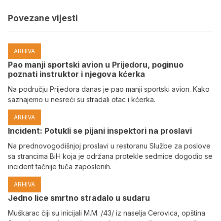
Povezane vijesti
ARHIVA
Pao manji sportski avion u Prijedoru, poginuo
poznati instruktor i njegova kćerka
Na području Prijedora danas je pao manji sportski avion. Kako
saznajemo u nesreći su stradali otac i kćerka.
ARHIVA
Incident: Potukli se pijani inspektori na proslavi
Na prednovogodišnjoj proslavi u restoranu Službe za poslove
sa strancima BiH koja je održana protekle sedmice dogodio se
incident tačnije tuča zaposlenih.
ARHIVA
Јedno lice smrtno stradalo u sudaru
Muškarac čiji su inicijali M.M. /43/ iz naselja Cerovica, opština