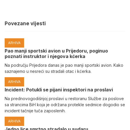
Povezane vijesti
ARHIVA
Pao manji sportski avion u Prijedoru, poginuo
poznati instruktor i njegova kćerka
Na području Prijedora danas je pao manji sportski avion. Kako
saznajemo u nesreći su stradali otac i kćerka.
ARHIVA
Incident: Potukli se pijani inspektori na proslavi
Na prednovogodišnjoj proslavi u restoranu Službe za poslove
sa strancima BiH koja je održana protekle sedmice dogodio se
incident tačnije tuča zaposlenih.
ARHIVA
Јedno lice smrtno stradalo u sudaru