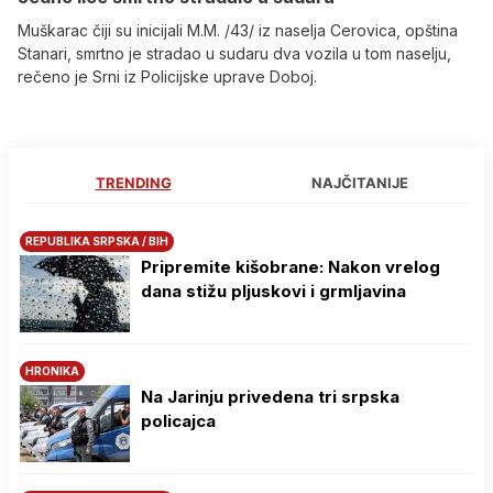
Muškarac čiji su inicijali M.M. /43/ iz naselja Cerovica, opština
Stanari, smrtno je stradao u sudaru dva vozila u tom naselju,
rečeno je Srni iz Policijske uprave Doboj.
TRENDING
NAJČITANIJE
REPUBLIKA SRPSKA / BIH
Pripremite kišobrane: Nakon vrelog
dana stižu pljuskovi i grmljavina
HRONIKA
Na Јarinju privedena tri srpska
policajca