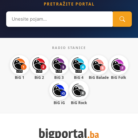
PRETRAŽITE PORTAL
Search
for:
RADIO STANICE
BiG 1
BiG 2
BiG 3
BiG 4
BiG Balade
BiG Folk
BiG iG
BiG Rock