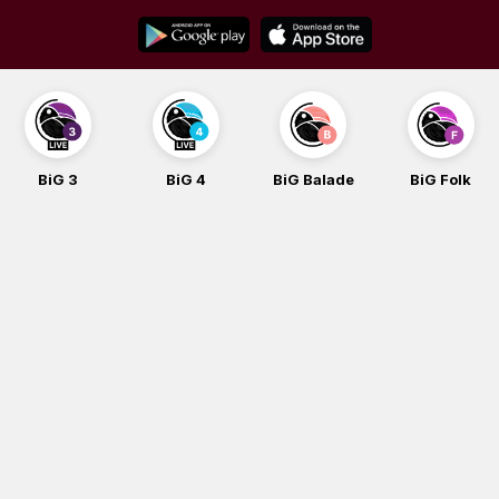
Skip
to
content
BiG 3
BiG 4
BiG Balade
BiG Folk