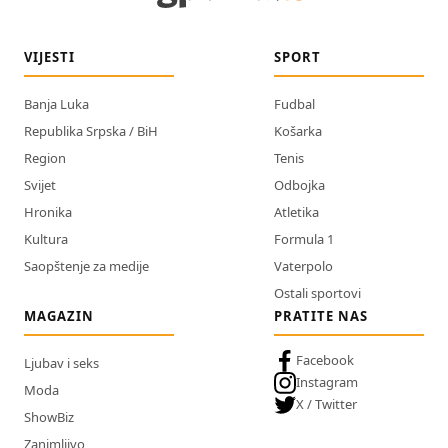
VIJESTI
SPORT
Banja Luka
Fudbal
Republika Srpska / BiH
Košarka
Region
Tenis
Svijet
Odbojka
Hronika
Atletika
Kultura
Formula 1
Saopštenje za medije
Vaterpolo
Ostali sportovi
MAGAZIN
PRATITE NAS
Facebook
Ljubav i seks
Instagram
Moda
X / Twitter
ShowBiz
Zanimljivo