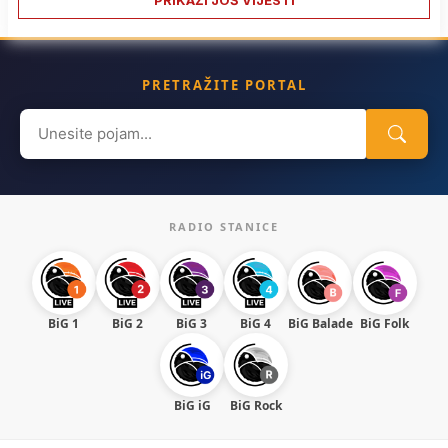
PRETRAŽITE PORTAL
Search
for:
RADIO STANICE
BiG 1
BiG 2
BiG 3
BiG 4
BiG Balade
BiG Folk
BiG iG
BiG Rock