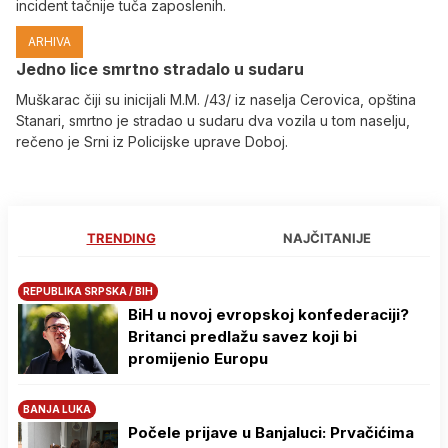
incident tačnije tuča zaposlenih.
ARHIVA
Јedno lice smrtno stradalo u sudaru
Muškarac čiji su inicijali M.M. /43/ iz naselja Cerovica, opština
Stanari, smrtno je stradao u sudaru dva vozila u tom naselju,
rečeno je Srni iz Policijske uprave Doboj.
TRENDING
NAJČITANIJE
REPUBLIKA SRPSKA / BIH
BiH u novoj evropskoj konfederaciji?
Britanci predlažu savez koji bi
promijenio Europu
BANJA LUKA
Počele prijave u Banjaluci: Prvačićima