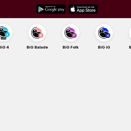
Skip
to
content
BiG Balade
BiG Folk
BiG iG
BiG Rock