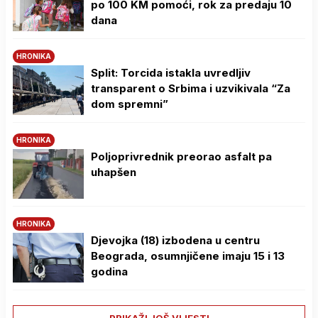
po 100 KM pomoći, rok za predaju 10
dana
HRONIKA
Split: Torcida istakla uvredljiv
transparent o Srbima i uzvikivala “Za
dom spremni”
HRONIKA
Poljoprivrednik preorao asfalt pa
uhapšen
HRONIKA
Djevojka (18) izbodena u centru
Beograda, osumnjičene imaju 15 i 13
godina
PRIKAŽI JOŠ VIJESTI