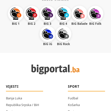
BiG 1
BiG 2
BiG 3
BiG 4
BiG Balade
BiG Folk
BiG iG
BiG Rock
VIJESTI
SPORT
Banja Luka
Fudbal
Republika Srpska / BiH
Košarka