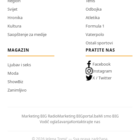
Region
Tenis
Svijet
Odbojka
Hronika
Atletika
Kultura
Formula 1
Saopštenje za medije
Vaterpolo
Ostali sportovi
MAGAZIN
PRATITE NAS
Facebook
Ljubav i seks
Instagram
Moda
X / Twitter
ShowBiz
Zanimljivo
Marketing BIG Radio
Marketing BIGportal.ba
Mi smo BIG
Vodič oglašavanja
Kontaktirajte nas
© 2026 Jelena Tomić — Sva prava zadržana.