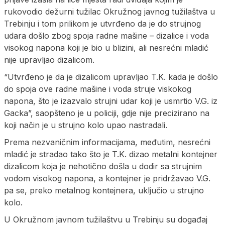
rukovodio dežurni tužilac Okružnog javnog tužilaštva u
Trebinju i tom prilikom je utvrđeno da je do strujnog
udara došlo zbog spoja radne mašine – dizalice i voda
visokog napona koji je bio u blizini, ali nesrećni mladić
nije upravljao dizalicom.
“Utvrđeno je da je dizalicom upravljao T.K. kada je došlo
do spoja ove radne mašine i voda struje viskokog
napona, što je izazvalo strujni udar koji je usmrtio V.G. iz
Gacka”, saopšteno je u policiji, gdje nije precizirano na
koji način je u strujno kolo upao nastradali.
Prema nezvaničnim informacijama, međutim, nesrećni
mladić je stradao tako što je T.K. dizao metalni kontejner
dizalicom koja je nehotično došla u dodir sa strujnim
vodom visokog napona, a kontejner je pridržavao V.G.
pa se, preko metalnog kontejnera, uključio u strujno
kolo.
U Okružnom javnom tužilaštvu u Trebinju su događaj