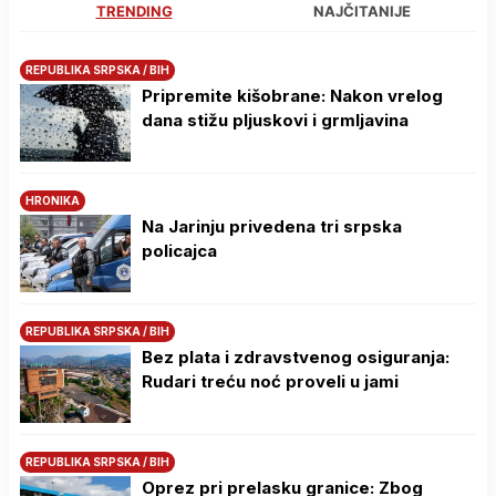
TRENDING
NAJČITANIJE
REPUBLIKA SRPSKA / BIH
Pripremite kišobrane: Nakon vrelog
dana stižu pljuskovi i grmljavina
HRONIKA
Na Јarinju privedena tri srpska
policajca
REPUBLIKA SRPSKA / BIH
Bez plata i zdravstvenog osiguranja:
Rudari treću noć proveli u jami
REPUBLIKA SRPSKA / BIH
Oprez pri prelasku granice: Zbog