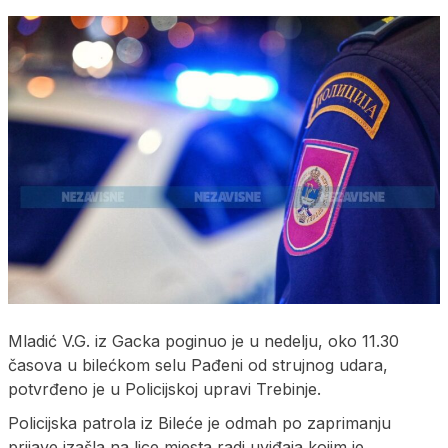
Mladić V.G. iz Gacka poginuo je u nedelju, oko 11.30
časova u bilećkom selu Pađeni od strujnog udara,
potvrđeno je u Policijskoj upravi Trebinje.
Policijska patrola iz Bileće je odmah po zaprimanju
prijave izašla na lice mjesta radi uviđaja kojim je