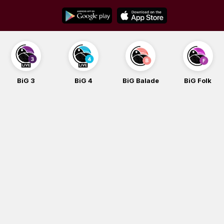
Skip
to
content
BiG 4
BiG Balade
BiG Folk
BiG iG