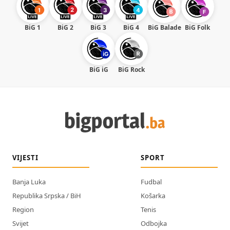
BiG 1
BiG 2
BiG 3
BiG 4
BiG Balade
BiG Folk
BiG iG
BiG Rock
VIJESTI
SPORT
Banja Luka
Fudbal
Republika Srpska / BiH
Košarka
Region
Tenis
Svijet
Odbojka