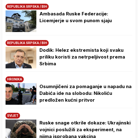
REPUBLIKA SRPSKA / BIH
Ambasada Ruske Federacije:
Licemjerje u svom punom sjaju
REPUBLIKA SRPSKA / BIH
Dodik: Helez ekstremista koji svaku
priliku koristi za netrpeljivost prema
Srbima
HRONIKA
Osumnjičeni za pomaganje u napadu na
Dabića ide na slobodu: Nikoliću
predložen kućni pritvor
SVIJET
Ruske snage otkrile dokaze: Ukrajinski
vojnici poslužili za eksperiment, na
njima isprobana vakcina