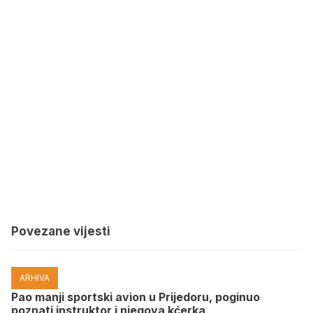
Povezane vijesti
ARHIVA
Pao manji sportski avion u Prijedoru, poginuo
poznati instruktor i njegova kćerka