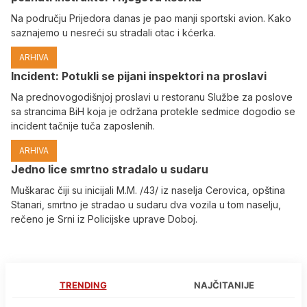
Na području Prijedora danas je pao manji sportski avion. Kako
saznajemo u nesreći su stradali otac i kćerka.
ARHIVA
Incident: Potukli se pijani inspektori na proslavi
Na prednovogodišnjoj proslavi u restoranu Službe za poslove
sa strancima BiH koja je održana protekle sedmice dogodio se
incident tačnije tuča zaposlenih.
ARHIVA
Јedno lice smrtno stradalo u sudaru
Muškarac čiji su inicijali M.M. /43/ iz naselja Cerovica, opština
Stanari, smrtno je stradao u sudaru dva vozila u tom naselju,
rečeno je Srni iz Policijske uprave Doboj.
TRENDING
NAJČITANIJE