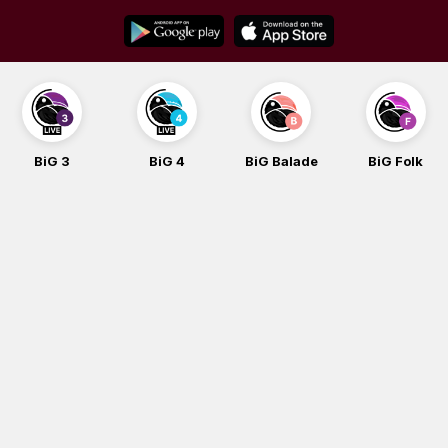
Skip
to
content
BiG 3
BiG 4
BiG Balade
BiG Folk