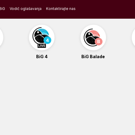
BiG
Vodič oglašavanja
Kontaktirajte nas
BiG 4
BiG Balade