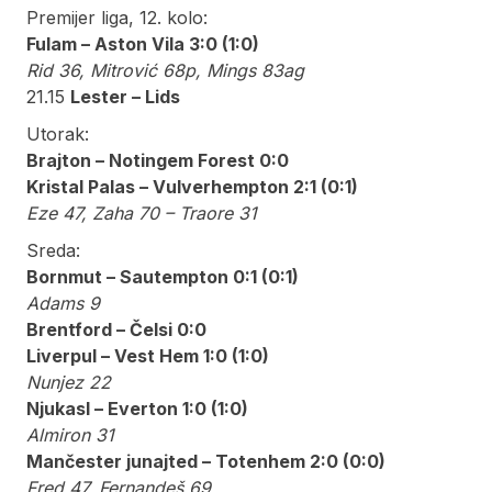
Premijer liga, 12. kolo:
Fulam – Aston Vila 3:0 (1:0)
Rid 36, Mitrović 68p, Mings 83ag
21.15
Lester – Lids
Utorak:
Brajton – Notingem Forest 0:0
Kristal Palas – Vulverhempton 2:1 (0:1)
Eze 47, Zaha 70 – Traore 31
Sreda:
Bornmut – Sautempton 0:1 (0:1)
Adams 9
Brentford – Čelsi 0:0
Liverpul – Vest Hem 1:0 (1:0)
Nunjez 22
Njukasl – Everton 1:0 (1:0)
Almiron 31
Mančester junajted – Totenhem 2:0 (0:0)
Fred 47, Fernandeš 69