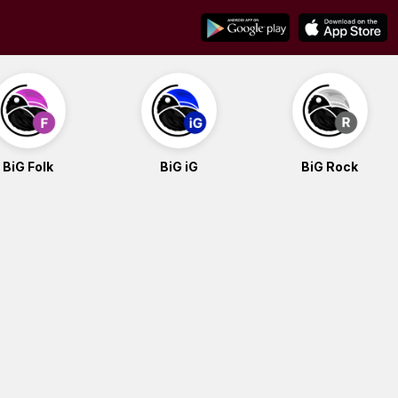
BiG Folk
BiG iG
BiG Rock