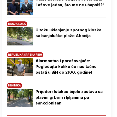
Lažove jedan, što me ne uhapsiš?!
BANJA LUKA
U toku uklanjanje spornog kioska
sa banjalučke plaže Abacija
REPUBLIKA SRPSKA / BIH
Alarmantno i poražavajuće:
Pogledajte koliko će nas tačno
ostati u BiH do 2100. godine!
HRONIKA
Prijedor: Istakao bijelu zastavu sa
plavim grbom i ljiljanima pa
sankcionisan