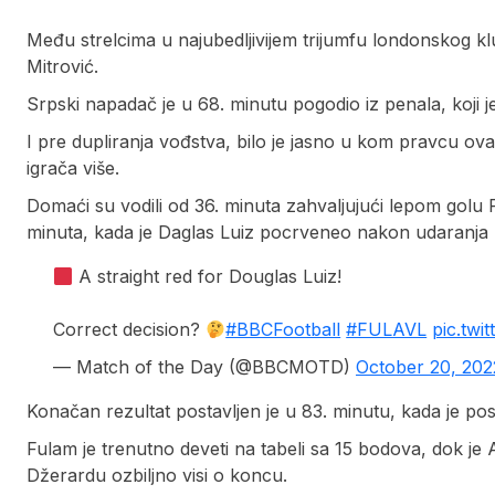
Među strelcima u najubedljivijem trijumfu londonskog 
Mitrović.
Srpski napadač je u 68. minutu pogodio iz penala, koji j
I pre dupliranja vođstva, bilo je jasno u kom pravcu ova 
igrača više.
Domaći su vodili od 36. minuta zahvaljujući lepom golu Ri
minuta, kada je Daglas Luiz pocrveneo nakon udaranja 
A straight red for Douglas Luiz!
Correct decision?
#BBCFootball
#FULAVL
pic.tw
— Match of the Day (@BBCMOTD)
October 20, 202
Konačan rezultat postavljen je u 83. minutu, kada je p
Fulam je trenutno deveti na tabeli sa 15 bodova, dok je 
Džerardu ozbiljno visi o koncu.