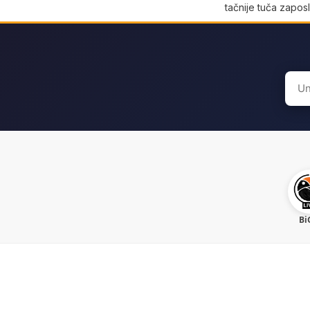
tačnije tuča zaposl
Sear
for:
Bi