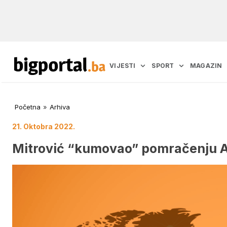
VIJESTI
SPORT
MAGAZIN
Početna
»
Arhiva
21. Oktobra 2022.
Mitrović “kumovao” pomračenju A