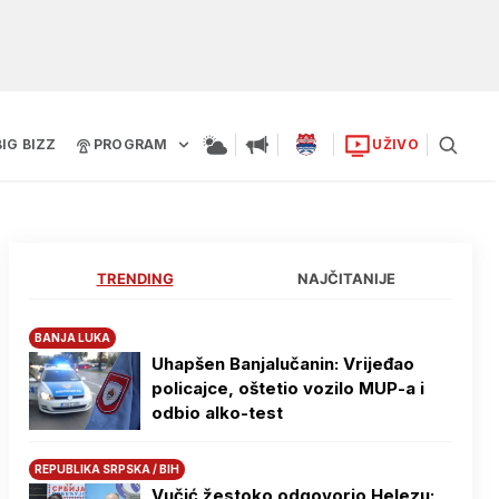
BIG BIZZ
PROGRAM
UŽIVO
TRENDING
NAJČITANIJE
BANJA LUKA
Uhapšen Banjalučanin: Vrijeđao
policajce, oštetio vozilo MUP-a i
odbio alko-test
REPUBLIKA SRPSKA / BIH
Vučić žestoko odgovorio Helezu: