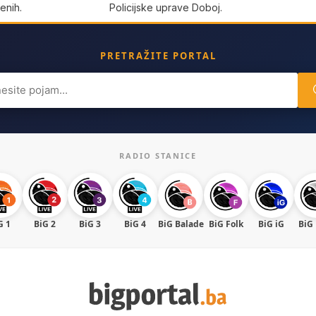
enih.
Policijske uprave Doboj.
PRETRAŽITE PORTAL
ch
RADIO STANICE
G 1
BiG 2
BiG 3
BiG 4
BiG Balade
BiG Folk
BiG iG
BiG