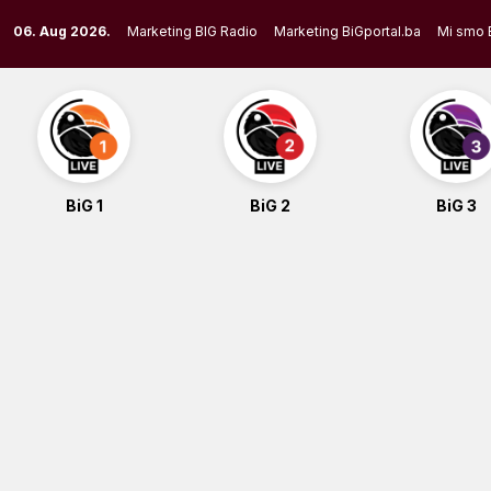
Skip
06. Aug 2026.
Marketing BIG Radio
Marketing BiGportal.ba
Mi smo 
to
content
BiG 1
BiG 2
BiG 3