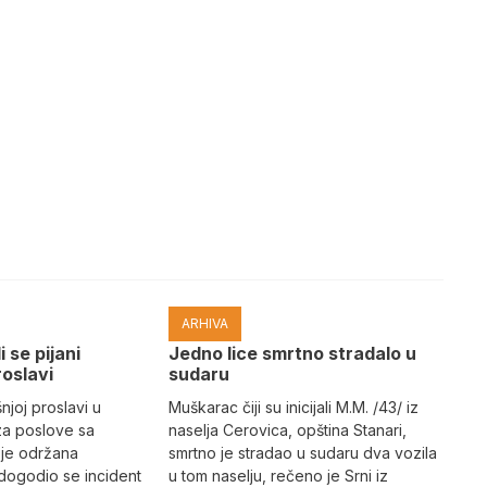
ARHIVA
i se pijani
Јedno lice smrtno stradalo u
roslavi
sudaru
joj proslavi u
Muškarac čiji su inicijali M.M. /43/ iz
za poslove sa
naselja Cerovica, opština Stanari,
 je održana
smrtno je stradao u sudaru dva vozila
dogodio se incident
u tom naselju, rečeno je Srni iz