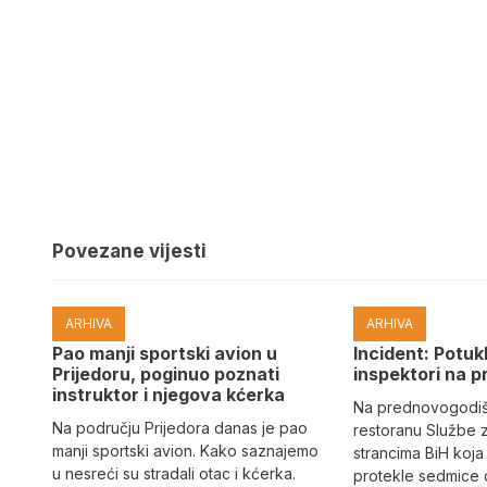
Povezane vijesti
ARHIVA
ARHIVA
Pao manji sportski avion u
Incident: Potukl
Prijedoru, poginuo poznati
inspektori na p
instruktor i njegova kćerka
Na prednovogodišn
Na području Prijedora danas je pao
restoranu Službe 
manji sportski avion. Kako saznajemo
strancima BiH koja
u nesreći su stradali otac i kćerka.
protekle sedmice 