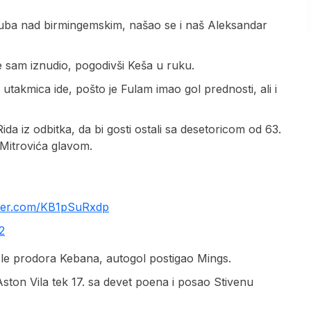
kluba nad birmingemskim, našao se i naš Aleksandar
e sam iznudio, pogodivši Keša u ruku.
utakmica ide, pošto je Fulam imao gol prednosti, ali i
da iz odbitka, da bi gosti ostali sa desetoricom od 63.
Mitrovića glavom.
itter.com/KB1pSuRxdp
2
osle prodora Kebana, autogol postigao Mings.
Aston Vila tek 17. sa devet poena i posao Stivenu