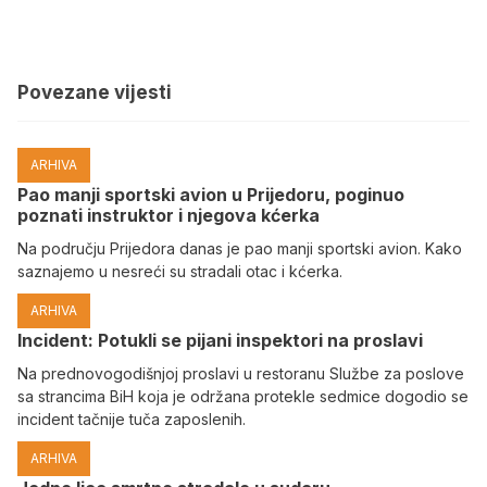
Povezane vijesti
ARHIVA
Pao manji sportski avion u Prijedoru, poginuo
poznati instruktor i njegova kćerka
Na području Prijedora danas je pao manji sportski avion. Kako
saznajemo u nesreći su stradali otac i kćerka.
ARHIVA
Incident: Potukli se pijani inspektori na proslavi
Na prednovogodišnjoj proslavi u restoranu Službe za poslove
sa strancima BiH koja je održana protekle sedmice dogodio se
incident tačnije tuča zaposlenih.
ARHIVA