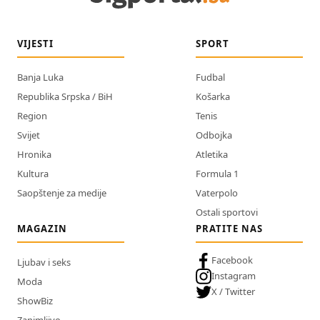
VIJESTI
SPORT
Banja Luka
Fudbal
Republika Srpska / BiH
Košarka
Region
Tenis
Svijet
Odbojka
Hronika
Atletika
Kultura
Formula 1
Saopštenje za medije
Vaterpolo
Ostali sportovi
MAGAZIN
PRATITE NAS
Facebook
Ljubav i seks
Instagram
Moda
X / Twitter
ShowBiz
Zanimljivo