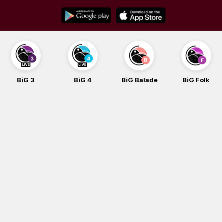
Skip
to
content
BiG 3
BiG 4
BiG Balade
BiG Folk