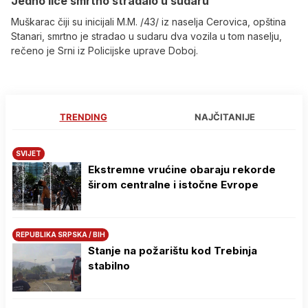
Јedno lice smrtno stradalo u sudaru
Muškarac čiji su inicijali M.M. /43/ iz naselja Cerovica, opština
Stanari, smrtno je stradao u sudaru dva vozila u tom naselju,
rečeno je Srni iz Policijske uprave Doboj.
TRENDING
NAJČITANIJE
SVIJET
Ekstremne vrućine obaraju rekorde
širom centralne i istočne Evrope
REPUBLIKA SRPSKA / BIH
Stanje na požarištu kod Trebinja
stabilno