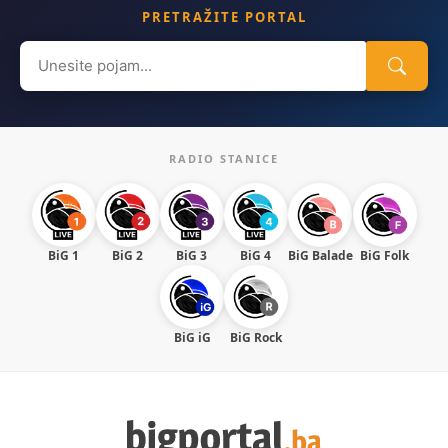
PRETRAŽITE PORTAL
Search
for:
RADIO STANICE
BiG 1
BiG 2
BiG 3
BiG 4
BiG Balade
BiG Folk
BiG iG
BiG Rock