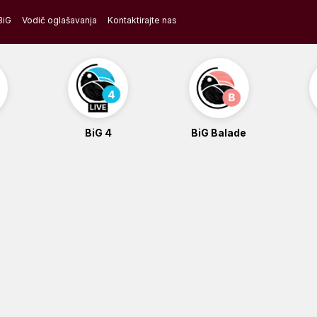
BiG
Vodič oglašavanja
Kontaktirajte nas
BiG 4
BiG Balade