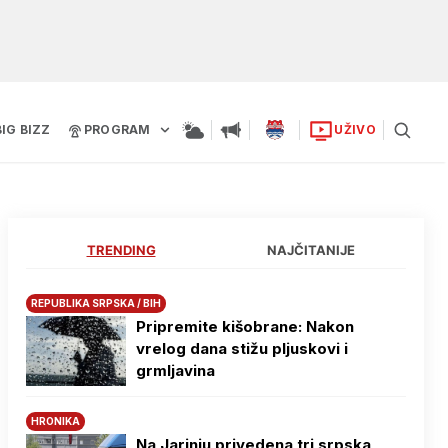
BIG BIZZ
PROGRAM
UŽIVO
TRENDING
NAJČITANIJE
REPUBLIKA SRPSKA / BIH
Pripremite kišobrane: Nakon
vrelog dana stižu pljuskovi i
grmljavina
HRONIKA
Na Јarinju privedena tri srpska