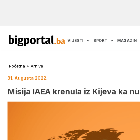
VIJESTI
SPORT
MAGAZIN
Početna
»
Arhiva
31. Augusta 2022.
Misija IAEA krenula iz Kijeva ka n