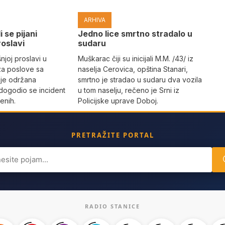
ARHIVA
i se pijani
Јedno lice smrtno stradalo u
roslavi
sudaru
joj proslavi u
Muškarac čiji su inicijali M.M. /43/ iz
za poslove sa
naselja Cerovica, opština Stanari,
 je održana
smrtno je stradao u sudaru dva vozila
dogodio se incident
u tom naselju, rečeno je Srni iz
enih.
Policijske uprave Doboj.
PRETRAŽITE PORTAL
ch
RADIO STANICE