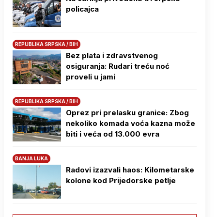
policajca
REPUBLIKA SRPSKA / BIH
Bez plata i zdravstvenog
osiguranja: Rudari treću noć
proveli u jami
REPUBLIKA SRPSKA / BIH
Oprez pri prelasku granice: Zbog
nekoliko komada voća kazna može
biti i veća od 13.000 evra
BANJA LUKA
Radovi izazvali haos: Kilometarske
kolone kod Prijedorske petlje