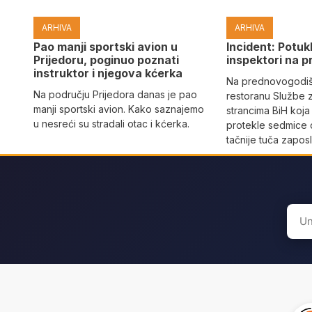
ARHIVA
ARHIVA
Pao manji sportski avion u
Incident: Potukl
Prijedoru, poginuo poznati
inspektori na p
instruktor i njegova kćerka
Na prednovogodišn
Na području Prijedora danas je pao
restoranu Službe 
manji sportski avion. Kako saznajemo
strancima BiH koja
u nesreći su stradali otac i kćerka.
protekle sedmice 
tačnije tuča zaposl
Sear
for: