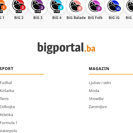
G 1
BiG 2
BiG 3
BiG 4
BiG Balade
BiG Folk
BiG iG
BiG
SPORT
MAGAZIN
Fudbal
Ljubav i seks
Košarka
Moda
Tenis
ShowBiz
Odbojka
Zanimljivo
Atletika
Formula 1
Vaterpolo