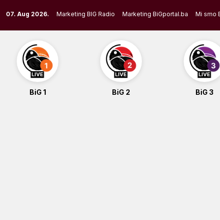
Skip
07. Aug 2026.
Marketing BIG Radio
Marketing BiGportal.ba
Mi smo 
to
content
BiG 1
BiG 2
BiG 3