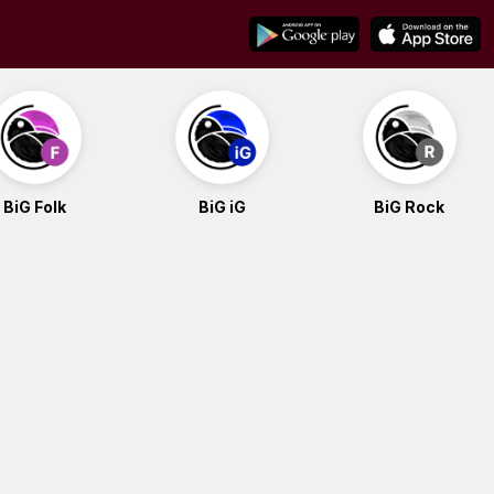
BiG Folk
BiG iG
BiG Rock