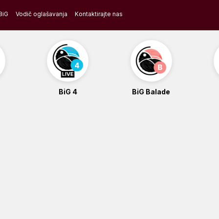
BiG
Vodič oglašavanja
Kontaktirajte nas
BiG 4
BiG Balade