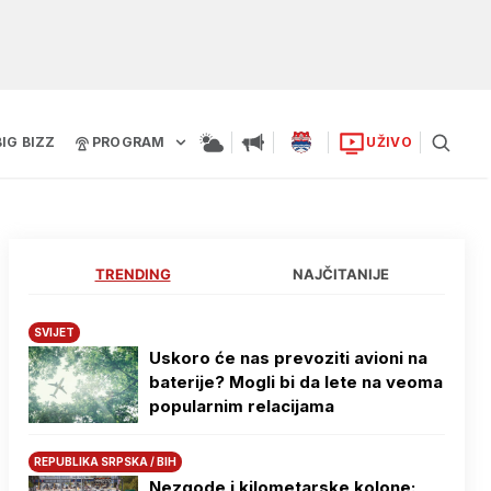
BIG BIZZ
PROGRAM
UŽIVO
TRENDING
NAJČITANIJE
SVIJET
Uskoro će nas prevoziti avioni na
baterije? Mogli bi da lete na veoma
popularnim relacijama
REPUBLIKA SRPSKA / BIH
Nezgode i kilometarske kolone: