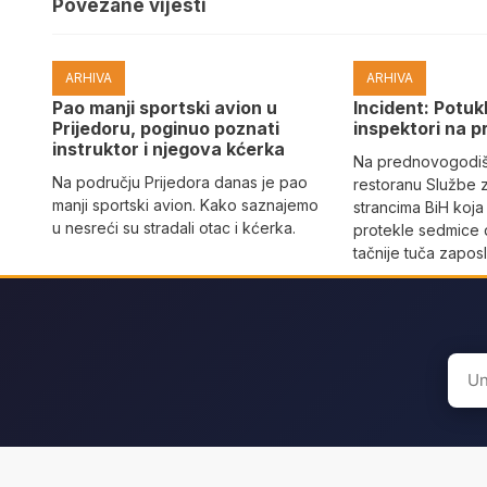
Povezane vijesti
ARHIVA
ARHIVA
Pao manji sportski avion u
Incident: Potukl
Prijedoru, poginuo poznati
inspektori na p
instruktor i njegova kćerka
Na prednovogodišn
Na području Prijedora danas je pao
restoranu Službe 
manji sportski avion. Kako saznajemo
strancima BiH koja
u nesreći su stradali otac i kćerka.
protekle sedmice 
tačnije tuča zaposl
Sear
for: