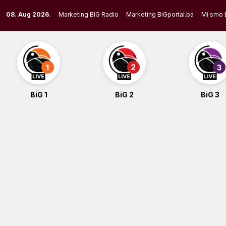
Skip
08. Aug 2026.
Marketing BIG Radio
Marketing BiGportal.ba
Mi smo 
to
content
BiG 1
BiG 2
BiG 3