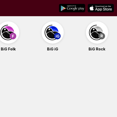
BiG Folk
BiG iG
BiG Rock