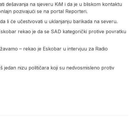
ti dešavanja na sjeveru KiM i da je u bliskom kontaktu
lajn pozivajući se na portal Reporteri.
a li će učestvovati u uklanjanju barikada na severu.
Eskobar rekao je da se SAD kategorički protive povratku
ržavamo – rekao je Eskobar u intervjuu za Radio
š jedan nizu političara koji su nedvosmisleno protiv