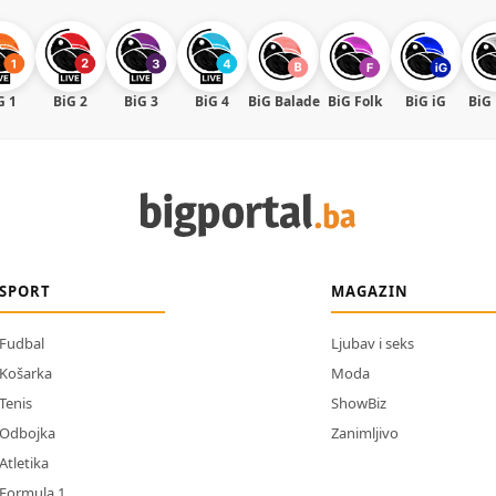
G 1
BiG 2
BiG 3
BiG 4
BiG Balade
BiG Folk
BiG iG
BiG
SPORT
MAGAZIN
Fudbal
Ljubav i seks
Košarka
Moda
Tenis
ShowBiz
Odbojka
Zanimljivo
Atletika
Formula 1