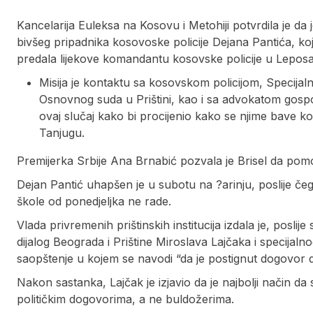
Kancelarija Euleksa na Kosovu i Metohiji potvrdila je da
bivšeg pripadnika kosovoske policije Dejana Pantića, koj
predala lijekove komandantu kosovske policije u Leposa
Misija je kontaktu sa kosovskom policijom, Specijaln
Osnovnog suda u Prištini, kao i sa advokatom gosp
ovaj slučaj kako bi procijenio kako se njime bave 
Tanjugu.
Premijerka Srbije Ana Brnabić pozvala je Brisel da pomo
Dejan Pantić uhapšen je u subotu na ?arinju, poslije čeg
škole od ponedjeljka ne rade.
Vlada privremenih prištinskih institucija izdala je, posli
dijalog Beograda i Prištine Miroslava Lajčaka i specijal
saopštenje u kojem se navodi “da je postignut dogovor 
Nakon sastanka, Lajčak je izjavio da je najbolji način d
političkim dogovorima, a ne buldožerima.