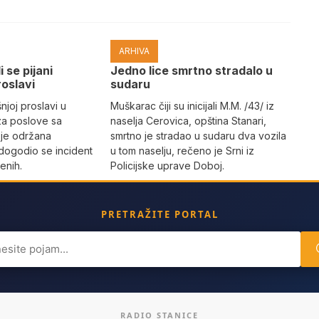
ARHIVA
i se pijani
Јedno lice smrtno stradalo u
roslavi
sudaru
joj proslavi u
Muškarac čiji su inicijali M.M. /43/ iz
za poslove sa
naselja Cerovica, opština Stanari,
 je održana
smrtno je stradao u sudaru dva vozila
dogodio se incident
u tom naselju, rečeno je Srni iz
enih.
Policijske uprave Doboj.
PRETRAŽITE PORTAL
ch
RADIO STANICE