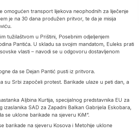
 je omogućen transport lijekova neophodnih za liječenje
em je na 30 dana produžen pritvor, te da je misija
viću.
im tužilaštvom u Prištini, Posebnim odjeljenjem
odina Pantića. U skladu sa svojim mandatom, Euleks prati
kosovske vlasti – navodi se u odgovoru dostavljenom
gne da se Dejan Pantić pusti iz pritvora.
a su Srbi započeli protest. Barikade ulaze u peti dan, a
je sastanka Aljbina Kurtija, specijalnog predstavnika EU za
nog izaslanika SAD za Zapadni Balkan Gabrijela Eskobara,
da se uklone barikade na sjeveru KiM”.
a se barikade na sjeveru Kosova i Metohije uklone