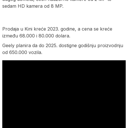
sedam HD kamera od 8 MP.
Prodaja u Kini kreće 2023. godine, a cena se kreće
između 68.000 i 80.000 dolara.
Geely planira da do 2025. dostigne godišnju proizvodnju
od 650.000 vozila.