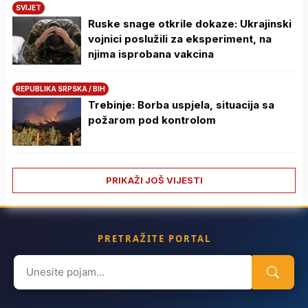
SVIJET
Ruske snage otkrile dokaze: Ukrajinski
vojnici poslužili za eksperiment, na
njima isprobana vakcina
REPUBLIKA SRPSKA / BIH
Trebinje: Borba uspjela, situacija sa
požarom pod kontrolom
PRIKAŽI JOŠ VIJESTI
PRETRAŽITE PORTAL
Search
for: