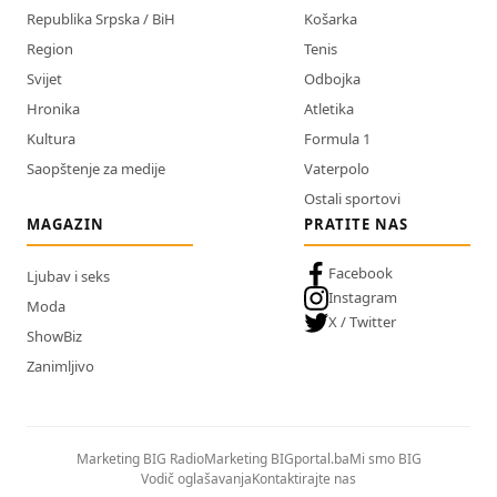
Republika Srpska / BiH
Košarka
Region
Tenis
Svijet
Odbojka
Hronika
Atletika
Kultura
Formula 1
Saopštenje za medije
Vaterpolo
Ostali sportovi
MAGAZIN
PRATITE NAS
Facebook
Ljubav i seks
Instagram
Moda
X / Twitter
ShowBiz
Zanimljivo
Marketing BIG Radio
Marketing BIGportal.ba
Mi smo BIG
Vodič oglašavanja
Kontaktirajte nas