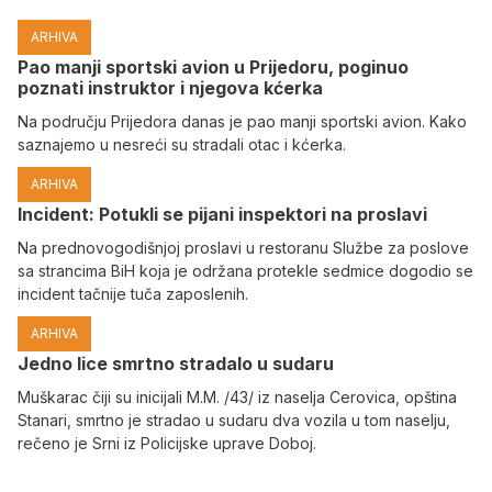
ARHIVA
Pao manji sportski avion u Prijedoru, poginuo
poznati instruktor i njegova kćerka
Na području Prijedora danas je pao manji sportski avion. Kako
saznajemo u nesreći su stradali otac i kćerka.
ARHIVA
Incident: Potukli se pijani inspektori na proslavi
Na prednovogodišnjoj proslavi u restoranu Službe za poslove
sa strancima BiH koja je održana protekle sedmice dogodio se
incident tačnije tuča zaposlenih.
ARHIVA
Јedno lice smrtno stradalo u sudaru
Muškarac čiji su inicijali M.M. /43/ iz naselja Cerovica, opština
Stanari, smrtno je stradao u sudaru dva vozila u tom naselju,
rečeno je Srni iz Policijske uprave Doboj.