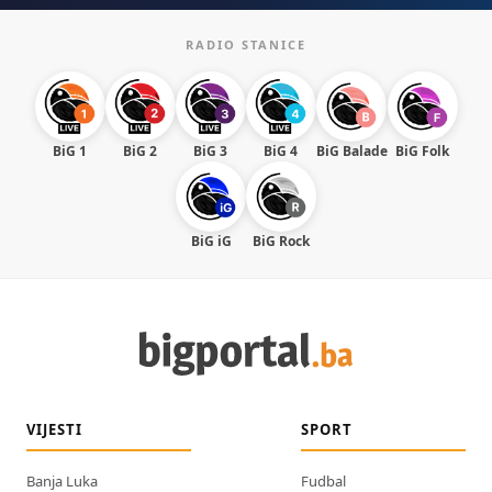
RADIO STANICE
BiG 1
BiG 2
BiG 3
BiG 4
BiG Balade
BiG Folk
BiG iG
BiG Rock
VIJESTI
SPORT
Banja Luka
Fudbal