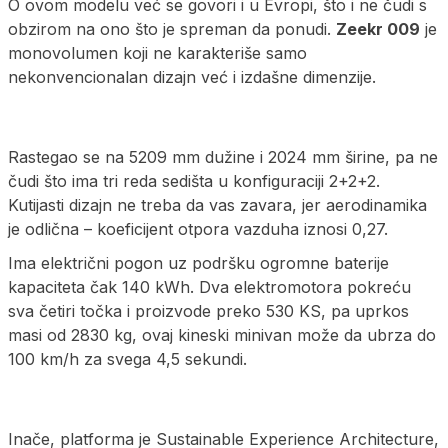
O ovom modelu već se govori i u Evropi, što i ne čudi s
obzirom na ono što je spreman da ponudi.
Zeekr 009
je
monovolumen koji ne karakteriše samo
nekonvencionalan dizajn već i izdašne dimenzije.
Rastegao se na 5209 mm dužine i 2024 mm širine, pa ne
čudi što ima tri reda sedišta u konfiguraciji 2+2+2.
Kutijasti dizajn ne treba da vas zavara, jer aerodinamika
je odlična – koeficijent otpora vazduha iznosi 0,27.
Ima električni pogon uz podršku ogromne baterije
kapaciteta čak 140 kWh. Dva elektromotora pokreću
sva četiri točka i proizvode preko 530 KS, pa uprkos
masi od 2830 kg, ovaj kineski minivan može da ubrza do
100 km/h za svega 4,5 sekundi.
Inače, platforma je Sustainable Experience Architecture,