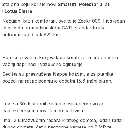
ista ona koju koriste novi
Smart#1
,
Polestar 3
, ali
i
Lotus Eletre.
Nečujan, brz i komforan, sve to je Zeekr 009. I još jedan
plus je da prema kineskom CATL standardu ima
autonomiju od čak 822 km.
Putnici uživaju u kraljevskom komforu, a udobnosti u
vožnji doprinosi i vazdušno ogibljenje.
Sedišta su presvučena Nappa kožom, a za putnike
pozadi na raspolaganju je dodatni 15,6-inčni ekran.
I da, sa 30 dostupnih sistema asistencije ovo je
najbezbedniji monovolumen na tržištu.
Ima 12 ultrazvučnih radara kratkog dometa, jedan radar
dugog dometa, četiri nadzorne kamere od 2 MP te