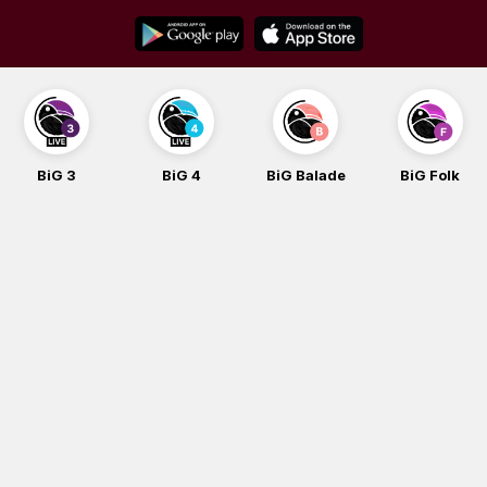
Skip
to
content
BiG 3
BiG 4
BiG Balade
BiG Folk