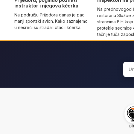
Prijedoru, poginuo poznati
inspektori na p
instruktor i njegova kćerka
Na prednovogodišn
Na području Prijedora danas je pao
restoranu Službe 
manji sportski avion. Kako saznajemo
strancima BiH koja
u nesreći su stradali otac i kćerka.
protekle sedmice 
tačnije tuča zaposl
Sear
for:
Bi