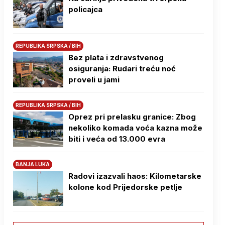
policajca
REPUBLIKA SRPSKA / BIH
Bez plata i zdravstvenog
osiguranja: Rudari treću noć
proveli u jami
REPUBLIKA SRPSKA / BIH
Oprez pri prelasku granice: Zbog
nekoliko komada voća kazna može
biti i veća od 13.000 evra
BANJA LUKA
Radovi izazvali haos: Kilometarske
kolone kod Prijedorske petlje