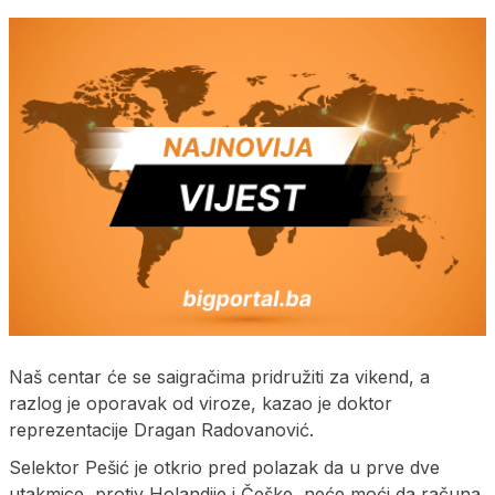
Naš centar će se saigračima pridružiti za vikend, a
razlog je oporavak od viroze, kazao je doktor
reprezentacije Dragan Radovanović.
Selektor Pešić je otkrio pred polazak da u prve dve
utakmice, protiv Holandije i Češke, neće moći da računa