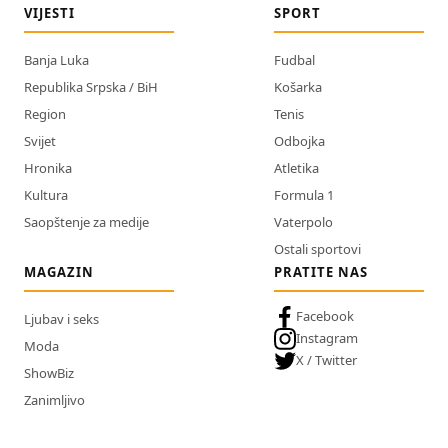
VIJESTI
SPORT
Banja Luka
Fudbal
Republika Srpska / BiH
Košarka
Region
Tenis
Svijet
Odbojka
Hronika
Atletika
Kultura
Formula 1
Saopštenje za medije
Vaterpolo
Ostali sportovi
MAGAZIN
PRATITE NAS
Facebook
Ljubav i seks
Instagram
Moda
X / Twitter
ShowBiz
Zanimljivo