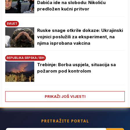
Dabića ide na slobodu: Nikoliću
predložen kućni pritvor
SVIJET
Ruske snage otkrile dokaze: Ukrajinski
vojnici poslužili za eksperiment, na
njima isprobana vakcina
REPUBLIKA SRPSKA / BIH
Trebinje: Borba uspjela, situacija sa
požarom pod kontrolom
PRIKAŽI JOŠ VIJESTI
PRETRAŽITE PORTAL