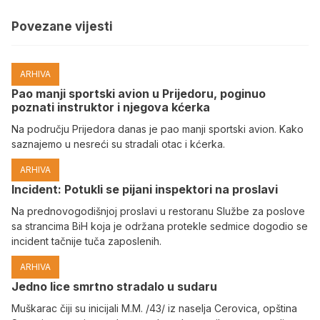
Povezane vijesti
ARHIVA
Pao manji sportski avion u Prijedoru, poginuo
poznati instruktor i njegova kćerka
Na području Prijedora danas je pao manji sportski avion. Kako
saznajemo u nesreći su stradali otac i kćerka.
ARHIVA
Incident: Potukli se pijani inspektori na proslavi
Na prednovogodišnjoj proslavi u restoranu Službe za poslove
sa strancima BiH koja je održana protekle sedmice dogodio se
incident tačnije tuča zaposlenih.
ARHIVA
Јedno lice smrtno stradalo u sudaru
Muškarac čiji su inicijali M.M. /43/ iz naselja Cerovica, opština