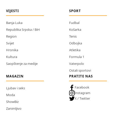
VIJESTI
SPORT
Banja Luka
Fudbal
Republika Srpska / BiH
Košarka
Region
Tenis
Svijet
Odbojka
Hronika
Atletika
Kultura
Formula 1
Saopštenje za medije
Vaterpolo
Ostali sportovi
MAGAZIN
PRATITE NAS
Facebook
Ljubav i seks
Instagram
Moda
X / Twitter
ShowBiz
Zanimljivo