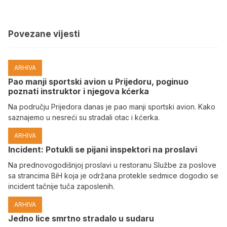
Povezane vijesti
ARHIVA
Pao manji sportski avion u Prijedoru, poginuo
poznati instruktor i njegova kćerka
Na području Prijedora danas je pao manji sportski avion. Kako
saznajemo u nesreći su stradali otac i kćerka.
ARHIVA
Incident: Potukli se pijani inspektori na proslavi
Na prednovogodišnjoj proslavi u restoranu Službe za poslove
sa strancima BiH koja je održana protekle sedmice dogodio se
incident tačnije tuča zaposlenih.
ARHIVA
Јedno lice smrtno stradalo u sudaru