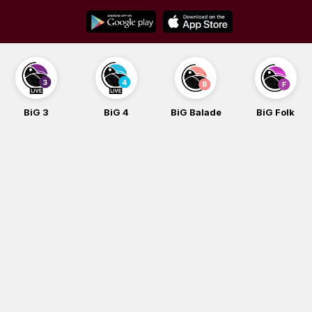
Skip
to
content
BiG 3
BiG 4
BiG Balade
BiG Folk