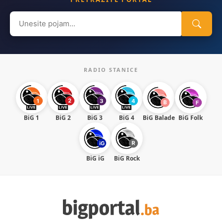
Search
for:
RADIO STANICE
BiG 1
BiG 2
BiG 3
BiG 4
BiG Balade
BiG Folk
BiG iG
BiG Rock