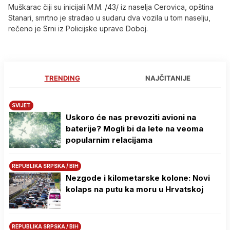
Muškarac čiji su inicijali M.M. /43/ iz naselja Cerovica, opština
Stanari, smrtno je stradao u sudaru dva vozila u tom naselju,
rečeno je Srni iz Policijske uprave Doboj.
TRENDING
NAJČITANIJE
SVIJET
Uskoro će nas prevoziti avioni na
baterije? Mogli bi da lete na veoma
popularnim relacijama
REPUBLIKA SRPSKA / BIH
Nezgode i kilometarske kolone: Novi
kolaps na putu ka moru u Hrvatskoj
REPUBLIKA SRPSKA / BIH