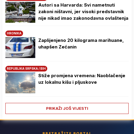
Autori sa Harvarda: Svi nametnuti
zakoni ništavni, jer visoki predstavnik
nije nikad imao zakonodavna ovlaštenja
HRONIKA
Zaplijenjeno 20 kilograma marihuane,
uhapšen Zećanin
REPUBLIKA SRPSKA / BIH
Stiže promjena vremena: Naoblačenje
uz lokalnu kišu i pljuskove
PRIKAŽI JOŠ VIJESTI
PRETRAŽITE PORTAL