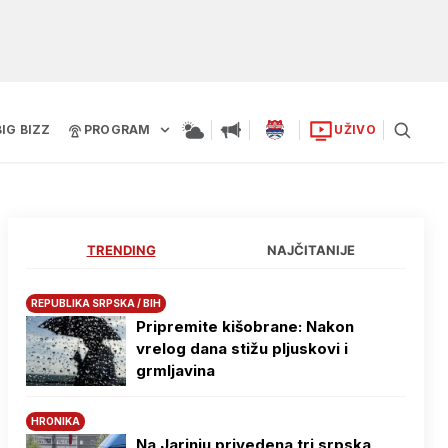
BIG BIZZ
PROGRAM
UŽIVO
TRENDING
NAJČITANIJE
REPUBLIKA SRPSKA / BIH
Pripremite kišobrane: Nakon
vrelog dana stižu pljuskovi i
grmljavina
HRONIKA
Na Јarinju privedena tri srpska