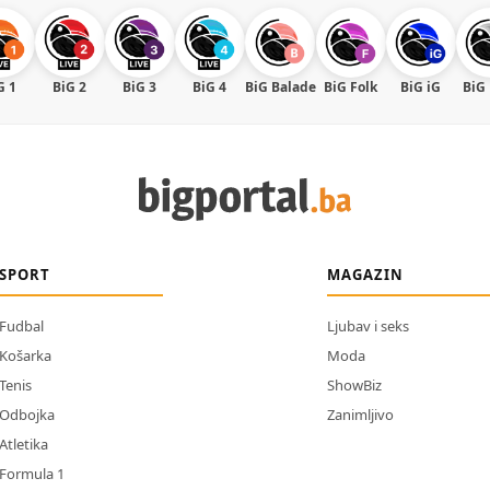
G 1
BiG 2
BiG 3
BiG 4
BiG Balade
BiG Folk
BiG iG
BiG
SPORT
MAGAZIN
Fudbal
Ljubav i seks
Košarka
Moda
Tenis
ShowBiz
Odbojka
Zanimljivo
Atletika
Formula 1