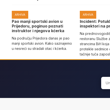
ARHIVA
ARHIVA
Pao manji sportski avion u
Incident: Potukl
Prijedoru, poginuo poznati
inspektori na p
instruktor i njegova kćerka
Na prednovogodišn
Na području Prijedora danas je pao
restoranu Službe 
manji sportski avion. Kako saznajemo
strancima BiH koja
u nesreći su stradali otac i kćerka.
protekle sedmice 
tačnije tuča zaposl
Sear
for: