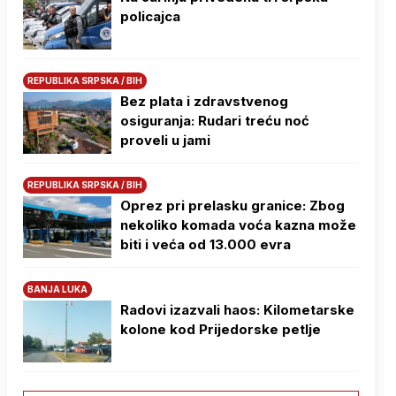
policajca
REPUBLIKA SRPSKA / BIH
Bez plata i zdravstvenog
osiguranja: Rudari treću noć
proveli u jami
REPUBLIKA SRPSKA / BIH
Oprez pri prelasku granice: Zbog
nekoliko komada voća kazna može
biti i veća od 13.000 evra
BANJA LUKA
Radovi izazvali haos: Kilometarske
kolone kod Prijedorske petlje