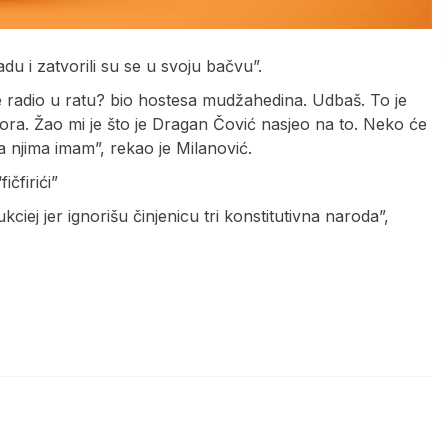
du i zatvorili su se u svoju bačvu”.
je radio u ratu? bio hostesa mudžahedina. Udbaš. To je
ora. Žao mi je što je Dragan Čović nasjeo na to. Neko će
njima imam”, rekao je Milanović.
ičfirići”
ciej jer ignorišu činjenicu tri konstitutivna naroda”,