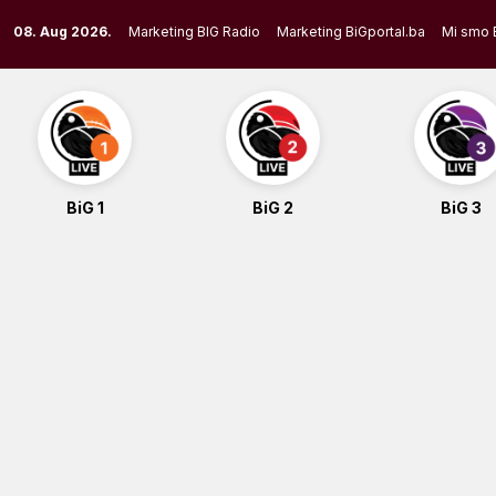
Skip
08. Aug 2026.
Marketing BIG Radio
Marketing BiGportal.ba
Mi smo 
to
content
BiG 1
BiG 2
BiG 3