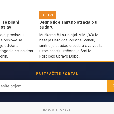
ARHIVA
i se pijani
Јedno lice smrtno stradalo u
roslavi
sudaru
joj proslavi u
Muškarac čiji su inicijali M.M. /43/ iz
za poslove sa
naselja Cerovica, opština Stanari,
 je održana
smrtno je stradao u sudaru dva vozila
dogodio se incident
u tom naselju, rečeno je Srni iz
enih.
Policijske uprave Doboj.
PRETRAŽITE PORTAL
ch
RADIO STANICE