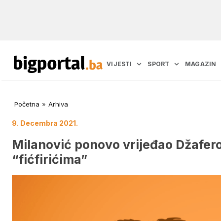
VIJESTI
SPORT
MAGAZIN
Početna
»
Arhiva
9. Decembra 2021.
Milanović ponovo vrijeđao Džafer
“fićfirićima”