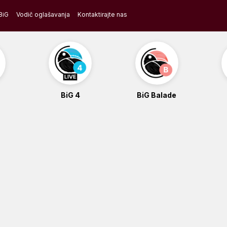
BiG
Vodič oglašavanja
Kontaktirajte nas
BiG 4
BiG Balade