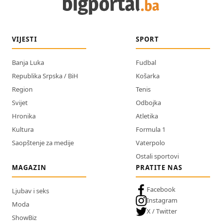
VIJESTI
SPORT
Banja Luka
Fudbal
Republika Srpska / BiH
Košarka
Region
Tenis
Svijet
Odbojka
Hronika
Atletika
Kultura
Formula 1
Saopštenje za medije
Vaterpolo
Ostali sportovi
MAGAZIN
PRATITE NAS
Facebook
Ljubav i seks
Instagram
Moda
X / Twitter
ShowBiz