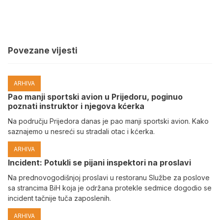
Povezane vijesti
ARHIVA
Pao manji sportski avion u Prijedoru, poginuo
poznati instruktor i njegova kćerka
Na području Prijedora danas je pao manji sportski avion. Kako
saznajemo u nesreći su stradali otac i kćerka.
ARHIVA
Incident: Potukli se pijani inspektori na proslavi
Na prednovogodišnjoj proslavi u restoranu Službe za poslove
sa strancima BiH koja je održana protekle sedmice dogodio se
incident tačnije tuča zaposlenih.
ARHIVA