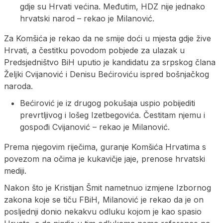
gdje su Hrvati većina. Međutim, HDZ nije jednako
hrvatski narod – rekao je Milanović.
Za Komšića je rekao da ne smije doći u mjesta gdje žive
Hrvati, a čestitku povodom pobjede za ulazak u
Predsjedništvo BiH uputio je kandidatu za srpskog člana
Željki Cvijanović i Denisu Bećiroviću ispred bošnjačkog
naroda.
Bećirović je iz drugog pokušaja uspio pobijediti
prevrtljivog i lošeg Izetbegovića. Čestitam njemu i
gospođi Cvijanović – rekao je Milanović.
Prema njegovim riječima, guranje Komšića Hrvatima s
povezom na očima je kukavičje jaje, prenose hrvatski
mediji.
Nakon što je Kristijan Šmit nametnuo izmjene Izbornog
zakona koje se tiču FBiH, Milanović je rekao da je on
posljednji donio nekakvu odluku kojom je kao spasio