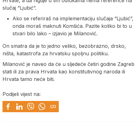
Hrvate, a da nigdje u tim odlukama nema reference na
slučaj “Ljubić”.
Ako se referiraš na implementaciju slučaja “Ljubić”,
onda moraš maknuti Komšića. Pazite koliko bi to u
stvari bilo lako – izjavio je Milanović.
On smatra da je to jedno veliko, bezobrazno, drsko,
ništa, katastrofa za hrvatsku spoljnu politiku.
Milanović je naveo da će u sljedeće četiri godine Zagreb
stati ili za prava Hrvata kao konstitutivnog naroda ili
Hrvata tamo neće biti.
Podijeli vijest na: