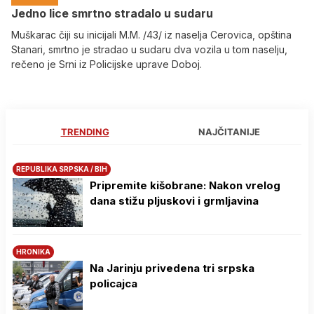
Јedno lice smrtno stradalo u sudaru
Muškarac čiji su inicijali M.M. /43/ iz naselja Cerovica, opština
Stanari, smrtno je stradao u sudaru dva vozila u tom naselju,
rečeno je Srni iz Policijske uprave Doboj.
TRENDING
NAJČITANIJE
REPUBLIKA SRPSKA / BIH
Pripremite kišobrane: Nakon vrelog
dana stižu pljuskovi i grmljavina
HRONIKA
Na Јarinju privedena tri srpska
policajca