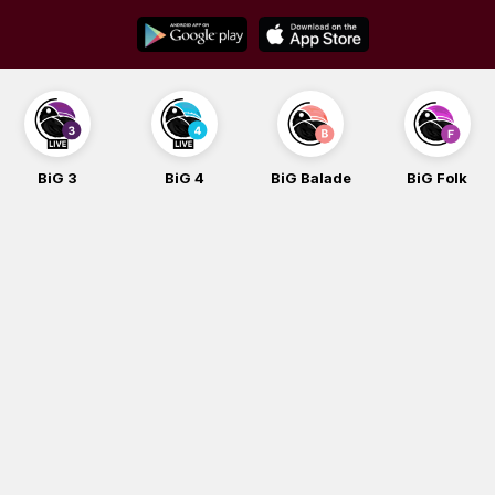
Skip
to
content
BiG 3
BiG 4
BiG Balade
BiG Folk