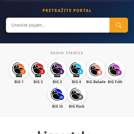
PRETRAŽITE PORTAL
Search
for:
RADIO STANICE
BiG 1
BiG 2
BiG 3
BiG 4
BiG Balade
BiG Folk
BiG iG
BiG Rock