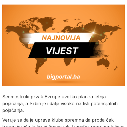
Sedmostruki prvak Evrope uveliko planira letnja
pojačanja, a Srbin je i dalje visoko na listi potencijalnih
pojačanja.
Veruje se da je uprava kluba spremna da proda čak
trojicu igrača kako bi finansirala transfer reprezentativca