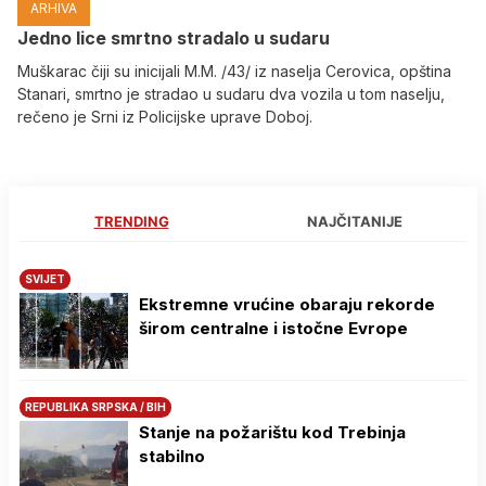
ARHIVA
Јedno lice smrtno stradalo u sudaru
Muškarac čiji su inicijali M.M. /43/ iz naselja Cerovica, opština
Stanari, smrtno je stradao u sudaru dva vozila u tom naselju,
rečeno je Srni iz Policijske uprave Doboj.
TRENDING
NAJČITANIJE
SVIJET
Ekstremne vrućine obaraju rekorde
širom centralne i istočne Evrope
REPUBLIKA SRPSKA / BIH
Stanje na požarištu kod Trebinja
stabilno