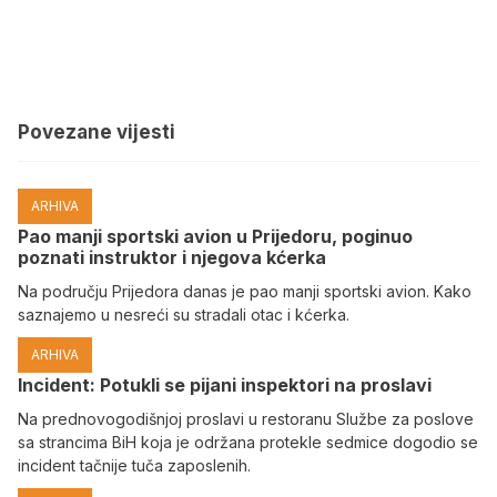
Povezane vijesti
ARHIVA
Pao manji sportski avion u Prijedoru, poginuo
poznati instruktor i njegova kćerka
Na području Prijedora danas je pao manji sportski avion. Kako
saznajemo u nesreći su stradali otac i kćerka.
ARHIVA
Incident: Potukli se pijani inspektori na proslavi
Na prednovogodišnjoj proslavi u restoranu Službe za poslove
sa strancima BiH koja je održana protekle sedmice dogodio se
incident tačnije tuča zaposlenih.