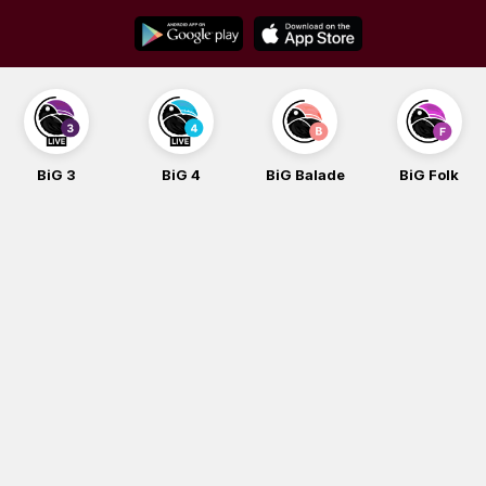
Skip
to
content
BiG 3
BiG 4
BiG Balade
BiG Folk