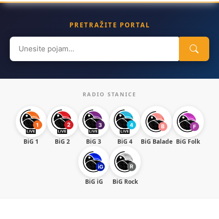
PRETRAŽITE PORTAL
Search
for:
RADIO STANICE
BiG 1
BiG 2
BiG 3
BiG 4
BiG Balade
BiG Folk
BiG iG
BiG Rock