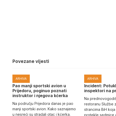
Povezane vijesti
ARHIVA
ARHIVA
Pao manji sportski avion u
Incident: Potukl
Prijedoru, poginuo poznati
inspektori na p
instruktor i njegova kćerka
Na prednovogodišn
Na području Prijedora danas je pao
restoranu Službe 
manji sportski avion. Kako saznajemo
strancima BiH koja
u nesreći su stradali otac i kćerka.
protekle sedmice 