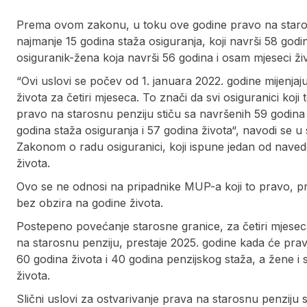
Prema ovom zakonu, u toku ove godine pravo na starosnu
najmanje 15 godina staža osiguranja, koji navrši 58 godi
osiguranik-žena koja navrši 56 godina i osam mjeseci živ
“Ovi uslovi se počev od 1. januara 2022. godine mijenj
života za četiri mjeseca. To znači da svi osiguranici ko
pravo na starosnu penziju stiču sa navršenih 59 godina
godina staža osiguranja i 57 godina života“, navodi se 
Zakonom o radu osiguranici, koji ispune jedan od navede
života.
Ovo se ne odnosi na pripadnike MUP-a koji to pravo, p
bez obzira na godine života.
Postepeno povećanje starosne granice, za četiri mjesec
na starosnu penziju, prestaje 2025. godine kada će prav
60 godina života i 40 godina penzijskog staža, a žene i 
života.
Slični uslovi za ostvarivanje prava na starosnu penziju 