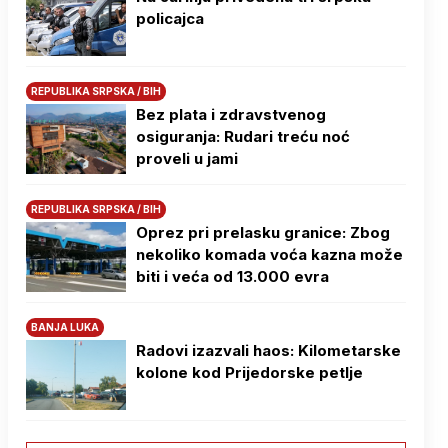
policajca
REPUBLIKA SRPSKA / BIH
Bez plata i zdravstvenog
osiguranja: Rudari treću noć
proveli u jami
REPUBLIKA SRPSKA / BIH
Oprez pri prelasku granice: Zbog
nekoliko komada voća kazna može
biti i veća od 13.000 evra
BANJA LUKA
Radovi izazvali haos: Kilometarske
kolone kod Prijedorske petlje