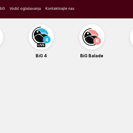
BiG
Vodič oglašavanja
Kontaktirajte nas
BiG 4
BiG Balade