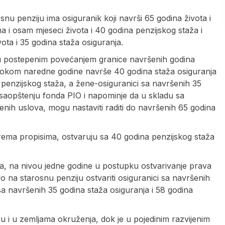
 penziju ima osiguranik koji navrši 65 godina života i
na i osam mjeseci života i 40 godina penzijskog staža i
ota i 35 godina staža osiguranja.
aju postepenim povećanjem granice navršenih godina
ji tokom naredne godine navrše 40 godina staža osiguranja
 penzijskog staža, a žene-osiguranici sa navršenih 35
u saopštenju fonda PIO i napominje da u skladu sa
nih uslova, mogu nastaviti raditi do navršenih 65 godina
rema propisima, ostvaruju sa 40 godina penzijskog staža
a, na nivou jedne godine u postupku ostvarivanje prava
o na starosnu penziju ostvariti osiguranici sa navršenih
sa navršenih 35 godina staža osiguranja i 58 godina
su i u zemljama okruženja, dok je u pojedinim razvijenim