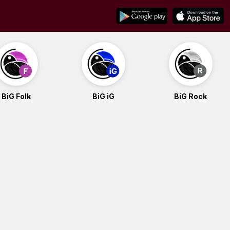
BiG Folk
BiG iG
BiG Rock