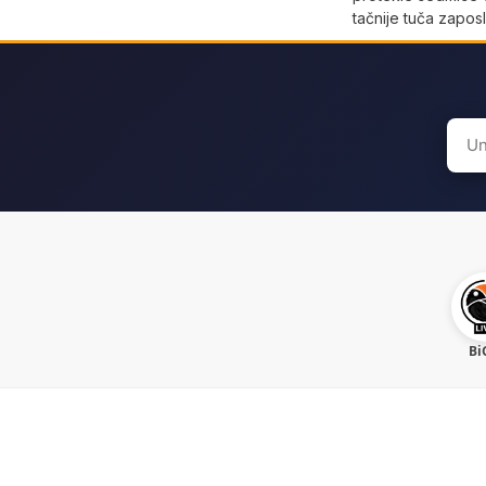
tačnije tuča zaposl
Sear
for:
Bi