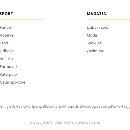
SPORT
MAGAZIN
Fudbal
Ljubav i seks
Košarka
Moda
Tenis
ShowBiz
Odbojka
Zanimljivo
Atletika
Formula 1
Vaterpolo
Ostali sportovi
eting BIG Radio
Marketing BIGportal.ba
Mi smo BIG
Vodič oglašavanja
Kontaktiraj
© 2026 Jelena Tomić — Sva prava zadržana.