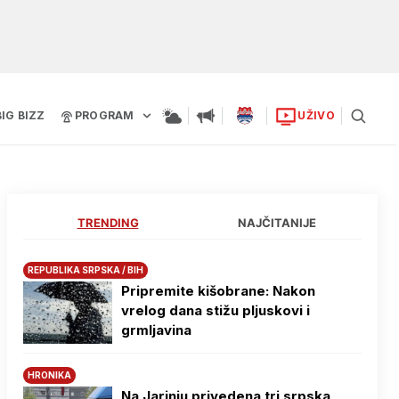
BIG BIZZ
PROGRAM
UŽIVO
TRENDING
NAJČITANIJE
REPUBLIKA SRPSKA / BIH
Pripremite kišobrane: Nakon
vrelog dana stižu pljuskovi i
grmljavina
HRONIKA
Na Јarinju privedena tri srpska