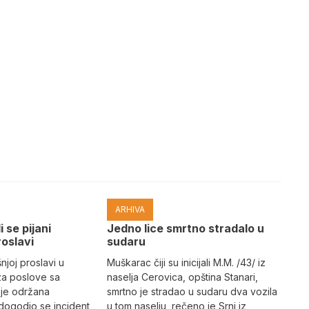
ARHIVA
i se pijani
Јedno lice smrtno stradalo u
roslavi
sudaru
joj proslavi u
Muškarac čiji su inicijali M.M. /43/ iz
za poslove sa
naselja Cerovica, opština Stanari,
 je održana
smrtno je stradao u sudaru dva vozila
dogodio se incident
u tom naselju, rečeno je Srni iz