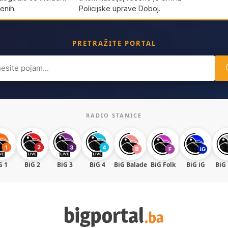
enih.
Policijske uprave Doboj.
PRETRAŽITE PORTAL
ch
RADIO STANICE
G 1
BiG 2
BiG 3
BiG 4
BiG Balade
BiG Folk
BiG iG
BiG