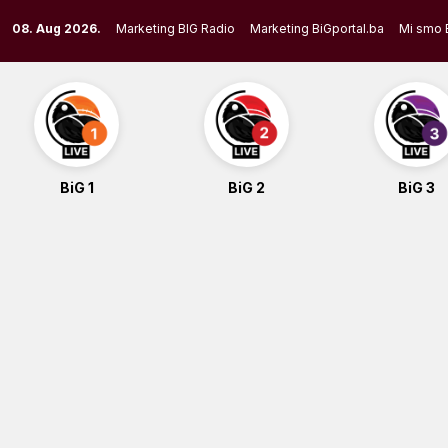
Skip
08. Aug 2026.
Marketing BIG Radio
Marketing BiGportal.ba
Mi smo 
to
content
BiG 1
BiG 2
BiG 3