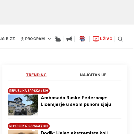
BIG BIZZ
PROGRAM
UŽIVO
TRENDING
NAJČITANIJE
REPUBLIKA SRPSKA / BIH
Ambasada Ruske Federacije:
Licemjerje u svom punom sjaju
REPUBLIKA SRPSKA / BIH
Dodik: Helez ekstremista koji