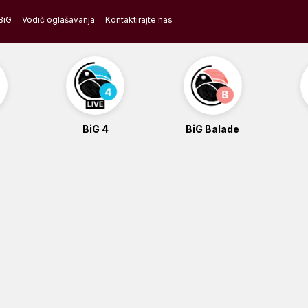
BiG
Vodič oglašavanja
Kontaktirajte nas
BiG 4
BiG Balade