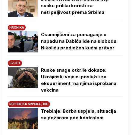
svaku priliku koristi za
netrpeljivost prema Srbima
HRONIKA
Osumnjičeni za pomaganje u
napadu na Dabića ide na slobodu:
Nikoliću predložen kućni pritvor
SVIJET
Ruske snage otkrile dokaze:
Ukrajinski vojnici poslužili za
eksperiment, na njima isprobana
vakcina
REPUBLIKA SRPSKA / BIH
Trebinje: Borba uspjela, situacija
sa požarom pod kontrolom