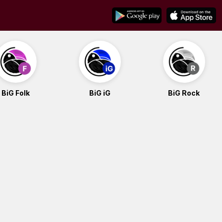
BiG Folk
BiG iG
BiG Rock