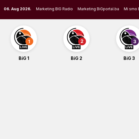
Skip
06. Aug 2026.
Marketing BIG Radio
Marketing BiGportal.ba
Mi smo 
to
content
BiG 1
BiG 2
BiG 3