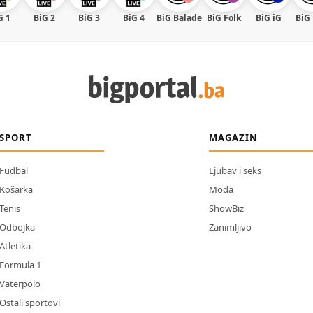
G 1
BiG 2
BiG 3
BiG 4
BiG Balade
BiG Folk
BiG iG
BiG
SPORT
MAGAZIN
Fudbal
Ljubav i seks
Košarka
Moda
Tenis
ShowBiz
Odbojka
Zanimljivo
Atletika
Formula 1
Vaterpolo
Ostali sportovi