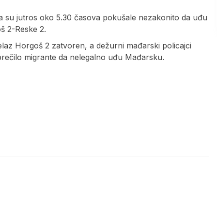
ta su jutros oko 5.30 časova pokušale nezakonito da uđu
oš 2-Reske 2.
laz Horgoš 2 zatvoren, a dežurni mađarski policajci
 sprečilo migrante da nelegalno uđu Mađarsku.