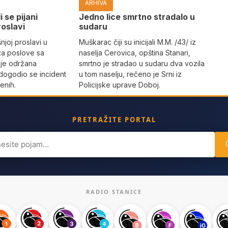
ARHIVA
i se pijani
Јedno lice smrtno stradalo u
roslavi
sudaru
joj proslavi u
Muškarac čiji su inicijali M.M. /43/ iz
za poslove sa
naselja Cerovica, opština Stanari,
 je održana
smrtno je stradao u sudaru dva vozila
dogodio se incident
u tom naselju, rečeno je Srni iz
enih.
Policijske uprave Doboj.
PRETRAŽITE PORTAL
ch
RADIO STANICE