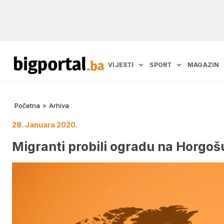
VIJESTI
SPORT
MAGAZIN
Početna
»
Arhiva
28. Januara 2020.
Migranti probili ogradu na Horgošu