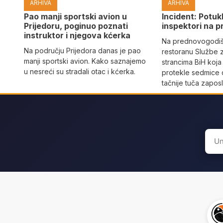
ARHIVA
ARHIVA
Pao manji sportski avion u
Incident: Potukl
Prijedoru, poginuo poznati
inspektori na p
instruktor i njegova kćerka
Na prednovogodišn
Na području Prijedora danas je pao
restoranu Službe 
manji sportski avion. Kako saznajemo
strancima BiH koja
u nesreći su stradali otac i kćerka.
protekle sedmice 
tačnije tuča zaposl
Sear
for: