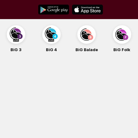
Skip
to
content
BiG 3
BiG 4
BiG Balade
BiG Folk