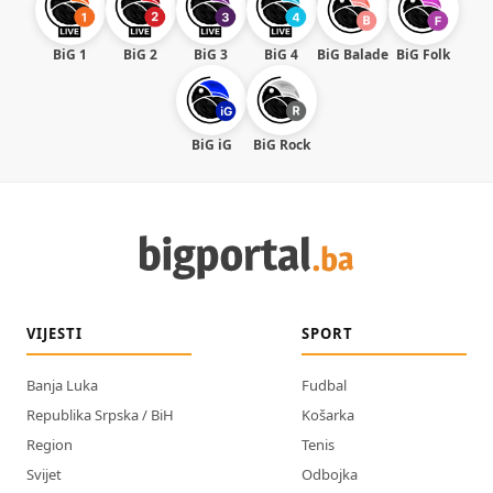
BiG 1
BiG 2
BiG 3
BiG 4
BiG Balade
BiG Folk
BiG iG
BiG Rock
VIJESTI
SPORT
Banja Luka
Fudbal
Republika Srpska / BiH
Košarka
Region
Tenis
Svijet
Odbojka