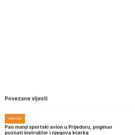
Povezane vijesti
ARHIVA
Pao manji sportski avion u Prijedoru, poginuo
poznati instruktor i njegova kćerka