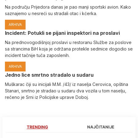
Na području Prijedora danas je pao manji sportski avion. Kako
saznajemo u nesreći su stradali otac i kćerka.
ARHIVA
Incident: Potukli se pijani inspektori na proslavi
Na prednovogodišnjoj proslavi u restoranu Službe za poslove
sa strancima BiH koja je održana protekle sedmice dogodio se
incident tačnije tuča zaposlenih.
ARHIVA
Јedno lice smrtno stradalo u sudaru
Muškarac čiji su inicijali M.M. /43/ iz naselja Cerovica, opština
Stanari, smrtno je stradao u sudaru dva vozila u tom naselju,
rečeno je Srni iz Policijske uprave Doboj.
TRENDING
NAJČITANIJE