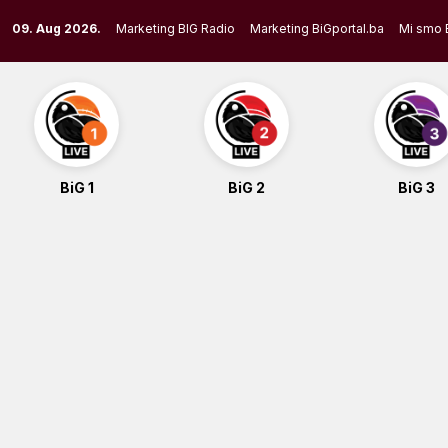
Skip
09. Aug 2026.
Marketing BIG Radio
Marketing BiGportal.ba
Mi smo 
to
content
BiG 1
BiG 2
BiG 3