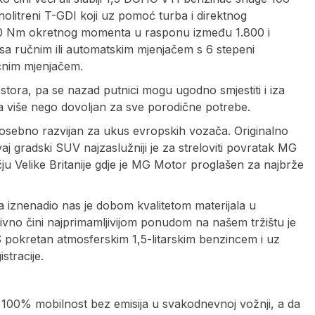
nolitreni T-GDI koji uz pomoć turba i direktnog
160 Nm okretnog momenta u rasponu između 1.800 i
sa ručnim ili automatskim mjenjačem s 6 stepeni
učnim mjenjačem.
tora, pa se nazad putnici mogu ugodno smjestiti i iza
ra više nego dovoljan za sve porodične potrebe.
posebno razvijan za ukus evropskih vozača. Originalno
j gradski SUV najzaslužniji je za streloviti povratak MG
u Velike Britanije gdje je MG Motor proglašen za najbrže
iznenadio nas je dobom kvalitetom materijala u
itivno čini najprimamljivijom ponudom na našem tržištu je
 pokretan atmosferskim 1,5-litarskim benzincem i uz
stracije.
00% mobilnost bez emisija u svakodnevnoj vožnji, a da