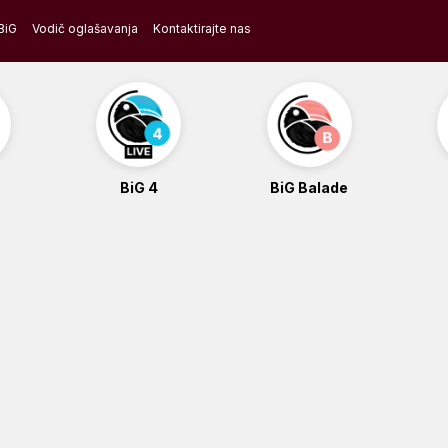
BiG
Vodič oglašavanja
Kontaktirajte nas
BiG 4
BiG Balade