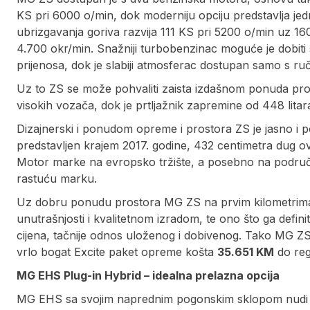
KS pri 6000 o/min, dok moderniju opciju predstavlja jed
ubrizgavanja goriva razvija 111 KS pri 5200 o/min uz 
4.700 okr/min. Snažniji turbobenzinac moguće je dobiti 
prijenosa, dok je slabiji atmosferac dostupan samo s r
Uz to ZS se može pohvaliti zaista izdašnom ponuda pros
visokih vozača, dok je prtljažnik zapremine od 448 lita
Dizajnerski i ponudom opreme i prostora ZS je jasno i 
predstavljen krajem 2017. godine, 432 centimetra dug ova
Motor marke na evropsko tržište, a posebno na područj
rastuću marku.
Uz dobru ponudu prostora MG ZS na prvim kilometrima 
unutrašnjosti i kvalitetnom izradom, te ono što ga defin
cijena, tačnije odnos uloženog i dobivenog. Tako MG ZS
vrlo bogat Excite paket opreme košta
35.651 KM
do regi
MG EHS Plug-in Hybrid – idealna prelazna opcija
MG EHS sa svojim naprednim pogonskim sklopom nudi 1