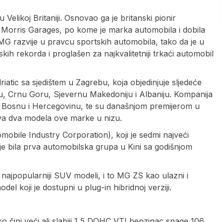
likoj Britaniji. Osnovao ga je britanski pionir
e Morris Garages, po kome je marka automobila i dobila
e MG razvije u pravcu sportskih automobila, tako da je u
kih rekorda i proglašen za najkvalitetniji trkaći automobil
tic sa sjedištem u Zagrebu, koja objedinjuje sljedeće
nu, Crnu Goru, Sjevernu Makedoniju i Albaniju. Kompanija
 Bosnu i Hercegovinu, te su današnjom premijerom u
rva dva modela ove marke u nizu.
bile Industry Corporation), koji je sedmi najveći
e bila prva automobilska grupa u Kini sa godišnjom
 najpopularniji SUV modeli, i to MG ZS kao ulazni i
del koji je dostupni u plug-in hibridnoj verziji.
čini veći ali slabiji 1,5 DOHC VTI benzinac snage 106