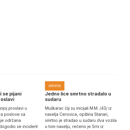
ARHIVA
i se pijani
Јedno lice smrtno stradalo u
roslavi
sudaru
joj proslavi u
Muškarac čiji su inicijali M.M. /43/ iz
za poslove sa
naselja Cerovica, opština Stanari,
 je održana
smrtno je stradao u sudaru dva vozila
dogodio se incident
u tom naselju, rečeno je Srni iz