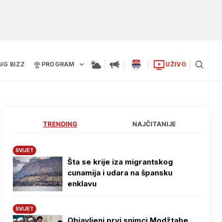
BIG BIZZ
PROGRAM
UŽIVO
TRENDING
NAJČITANIJE
SVIJET
Šta se krije iza migrantskog
cunamija i udara na špansku
enklavu
SVIJET
Objavljeni prvi snimci Modžtabe