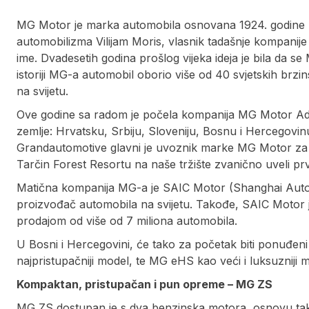
MG Motor je marka automobila osnovana 1924. godine u Ve
automobilizma Vilijam Moris, vlasnik tadašnje kompanij
ime. Dvadesetih godina prošlog vijeka ideja je bila da s
istoriji MG-a automobil oborio više od 40 svjetskih brzins
na svijetu.
Ove godine sa radom je počela kompanija MG Motor Adria
zemlje: Hrvatsku, Srbiju, Sloveniju, Bosnu i Hercegovi
Grandautomotive glavni je uvoznik marke MG Motor za
Tarčin Forest Resortu na naše tržište zvanično uveli p
Matična kompanija MG-a je SAIC Motor (Shanghai Automo
proizvođač automobila na svijetu. Takođe, SAIC Motor j
prodajom od više od 7 miliona automobila.
U Bosni i Hercegovini, će tako za početak biti ponuđeni
najpristupačniji model, te MG eHS kao veći i luksuzniji mo
Kompaktan, pristupačan i pun opreme – MG ZS
MG ZS dostupan je s dva benzinska motora, osnovu tako 