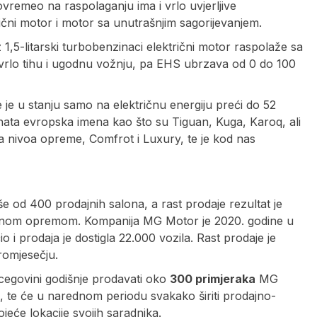
vremeo na raspolaganju ima i vrlo uvjerljive
čni motor i motor sa unutrašnjim sagorijevanjem.
1,5-litarski turbobenzinaci električni motor raspolaže sa
 vrlo tihu i ugodnu vožnju, pa EHS ubrzava od 0 do 100
te je u stanju samo na električnu energiju preći do 52
ata evropska imena kao što su Tiguan, Kuga, Karoq, ali
a nivoa opreme, Comfrot i Luxury, te je kod nas
 od 400 prodajnih salona, ​​a rast prodaje rezultat je
đenom opremom. Kompanija MG Motor je 2020. godine u
io i prodaja je dostigla 22.000 vozila. Rast prodaje je
romjesečju.
cegovini godišnje prodavati oko
300 primjeraka
MG
, te će u narednom periodu svakako širiti prodajno-
eće lokacije svojih saradnika.