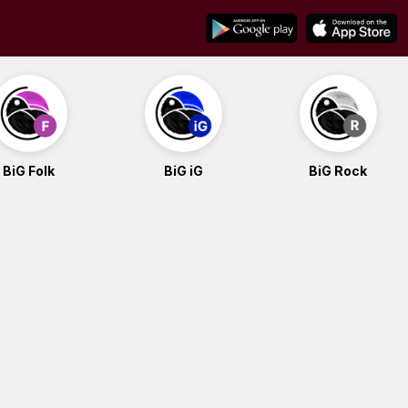
BiG Folk
BiG iG
BiG Rock