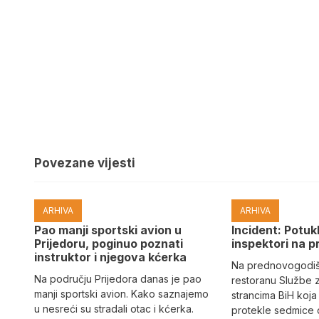
Povezane vijesti
ARHIVA
ARHIVA
Pao manji sportski avion u
Incident: Potukl
Prijedoru, poginuo poznati
inspektori na p
instruktor i njegova kćerka
Na prednovogodišn
Na području Prijedora danas je pao
restoranu Službe 
manji sportski avion. Kako saznajemo
strancima BiH koja
u nesreći su stradali otac i kćerka.
protekle sedmice 