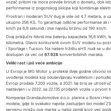
vozač pritom ne mora previše brinuti o dometu, dok isto
performanse iz pogonskog sklopa koji kombinuje elektri
Prostran i moderan SUV dug je više od 4.7 metara, a uz 
ukupno 258 KS. To garantuje odlične performanse ali i
km/h za 6,9 sekundi i ima najvišu brzinu od 190 km/h.
Ovaj priključni hibrid ima bateriju kapaciteta 16,6 kWh, 
kilometra. Glavni konkurenti ovom SUV modelu su pozn
i Sportage i Tucson. Na našem tržištu eHS nudi se u dv
dostupan za već od
67.928
konvertivbilnih maraka.
Veliki rast i još veće ambicije
U Evropi je MG Motor u protekle dvije godine otvorio više
uvođenja modela koji oduševljavaju kvalitetom i ponu
Evropi prodala 7.200 vozila, a 2021. taj broj se utrostruč
nastavljen i u 2022. sa 22.135 prodanih vozila u prvom t
Kompanija Grandautomotive d.o.o. planira u Bosni i Her
modela, gdje bi svakako najviše zastupljen bio model ZS
servisnu mrežu ove marke u našoj zemlji kroz već postoj