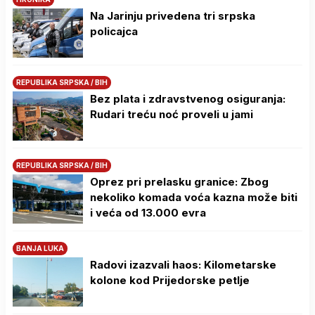
Na Јarinju privedena tri srpska
policajca
REPUBLIKA SRPSKA / BIH
Bez plata i zdravstvenog osiguranja:
Rudari treću noć proveli u jami
REPUBLIKA SRPSKA / BIH
Oprez pri prelasku granice: Zbog
nekoliko komada voća kazna može biti
i veća od 13.000 evra
BANJA LUKA
Radovi izazvali haos: Kilometarske
kolone kod Prijedorske petlje