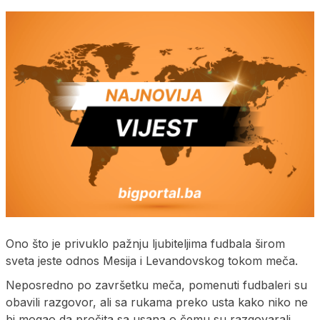
Ono što je privuklo pažnju ljubiteljima fudbala širom
sveta jeste odnos Mesija i Levandovskog tokom meča.
Neposredno po završetku meča, pomenuti fudbaleri su
obavili razgovor, ali sa rukama preko usta kako niko ne
bi mogao da pročita sa usana o čemu su razgovarali.