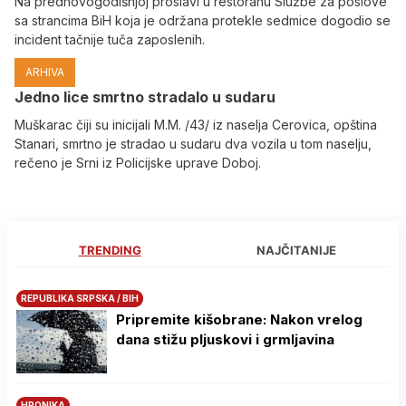
Na prednovogodišnjoj proslavi u restoranu Službe za poslove
sa strancima BiH koja je održana protekle sedmice dogodio se
incident tačnije tuča zaposlenih.
ARHIVA
Јedno lice smrtno stradalo u sudaru
Muškarac čiji su inicijali M.M. /43/ iz naselja Cerovica, opština
Stanari, smrtno je stradao u sudaru dva vozila u tom naselju,
rečeno je Srni iz Policijske uprave Doboj.
TRENDING
NAJČITANIJE
REPUBLIKA SRPSKA / BIH
Pripremite kišobrane: Nakon vrelog
dana stižu pljuskovi i grmljavina
HRONIKA