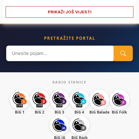
PRIKAŽI JOŠ VIJESTI
PRETRAŽITE PORTAL
Search
for:
RADIO STANICE
BiG 1
BiG 2
BiG 3
BiG 4
BiG Balade
BiG Folk
BiG iG
BiG Rock