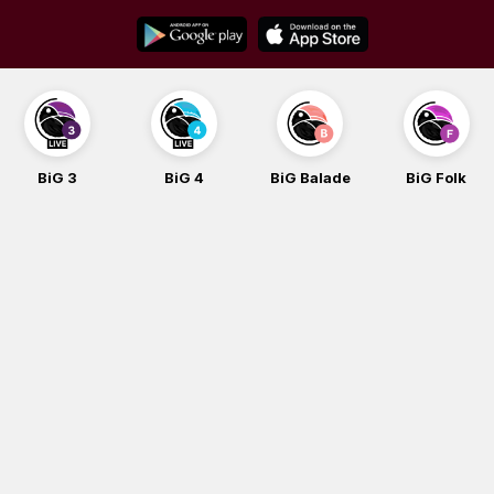
Skip
to
content
BiG 3
BiG 4
BiG Balade
BiG Folk