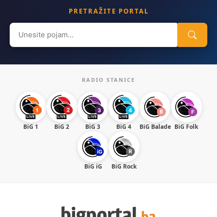
PRETRAŽITE PORTAL
Search
for:
RADIO STANICE
BiG 1
BiG 2
BiG 3
BiG 4
BiG Balade
BiG Folk
BiG iG
BiG Rock