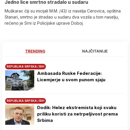
Јedno lice smrtno stradalo u sudaru
Muškarac čiji su inicijali M.M. /43/ iz naselja Cerovica, opština
Stanari, smrtno je stradao u sudaru dva vozila u tom naselju,
rečeno je Srni iz Policijske uprave Doboj.
TRENDING
NAJČITANIJE
REPUBLIKA SRPSKA / BIH
Ambasada Ruske Federacije:
Licemjerje u svom punom sjaju
REPUBLIKA SRPSKA / BIH
Dodik: Helez ekstremista koji svaku
priliku koristi za netrpeljivost prema
Srbima