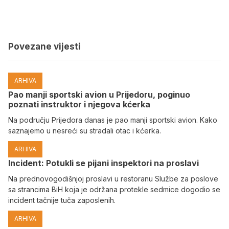
Povezane vijesti
ARHIVA
Pao manji sportski avion u Prijedoru, poginuo
poznati instruktor i njegova kćerka
Na području Prijedora danas je pao manji sportski avion. Kako
saznajemo u nesreći su stradali otac i kćerka.
ARHIVA
Incident: Potukli se pijani inspektori na proslavi
Na prednovogodišnjoj proslavi u restoranu Službe za poslove
sa strancima BiH koja je održana protekle sedmice dogodio se
incident tačnije tuča zaposlenih.
ARHIVA