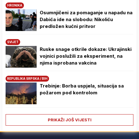
HRONIKA
Osumnjičeni za pomaganje u napadu na
Dabića ide na slobodu: Nikoliću
predložen kućni pritvor
SVIJET
Ruske snage otkrile dokaze: Ukrajinski
vojnici poslužili za eksperiment, na
njima isprobana vakcina
REPUBLIKA SRPSKA / BIH
Trebinje: Borba uspjela, situacija sa
požarom pod kontrolom
PRIKAŽI JOŠ VIJESTI