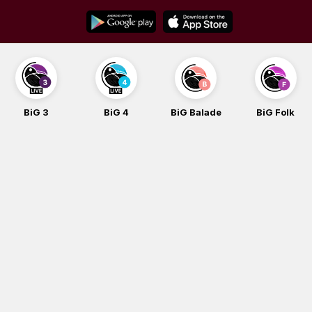
Skip
to
content
BiG 3
BiG 4
BiG Balade
BiG Folk