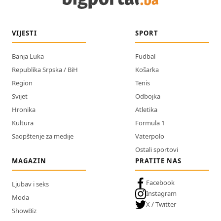
VIJESTI
SPORT
Banja Luka
Fudbal
Republika Srpska / BiH
Košarka
Region
Tenis
Svijet
Odbojka
Hronika
Atletika
Kultura
Formula 1
Saopštenje za medije
Vaterpolo
Ostali sportovi
MAGAZIN
PRATITE NAS
Facebook
Ljubav i seks
Instagram
Moda
X / Twitter
ShowBiz