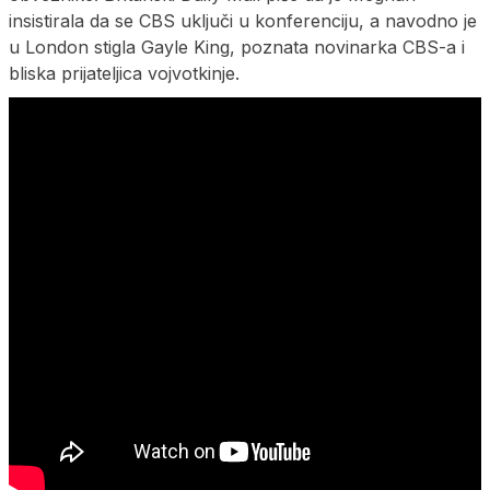
insistirala da se CBS uključi u konferenciju, a navodno je
u London stigla Gayle King, poznata novinarka CBS-a i
bliska prijateljica vojvotkinje.