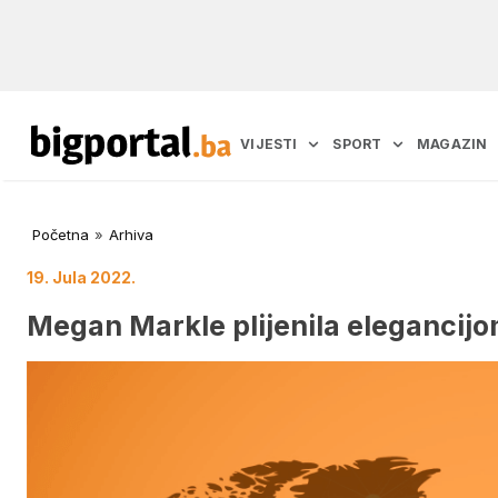
VIJESTI
SPORT
MAGAZIN
Početna
»
Arhiva
19. Jula 2022.
Megan Markle plijenila elegancijo