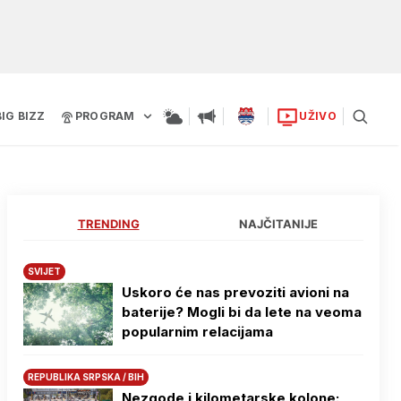
BIG BIZZ
PROGRAM
UŽIVO
TRENDING
NAJČITANIJE
SVIJET
Uskoro će nas prevoziti avioni na
baterije? Mogli bi da lete na veoma
popularnim relacijama
REPUBLIKA SRPSKA / BIH
Nezgode i kilometarske kolone: