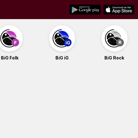
BiG Folk
BiG iG
BiG Rock