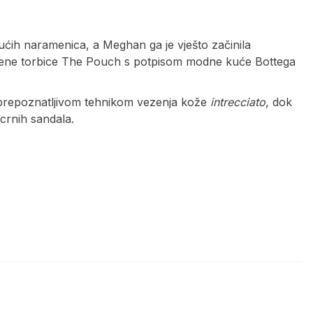
jućih naramenica, a Meghan ga je vješto začinila
ene torbice The Pouch s potpisom modne kuće Bottega
na prepoznatljivom tehnikom vezenja kože
intrecciato
, dok
crnih sandala.