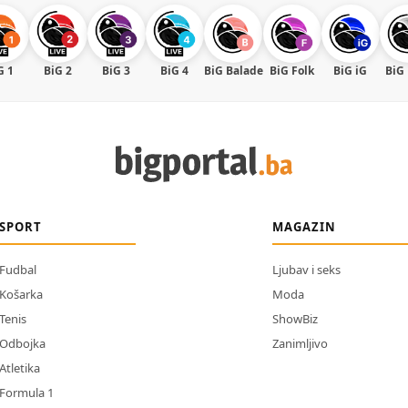
G 1
BiG 2
BiG 3
BiG 4
BiG Balade
BiG Folk
BiG iG
BiG
SPORT
MAGAZIN
Fudbal
Ljubav i seks
Košarka
Moda
Tenis
ShowBiz
Odbojka
Zanimljivo
Atletika
Formula 1