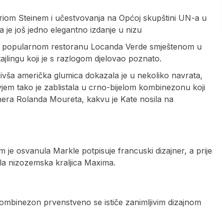
riom Steinem i učestvovanja na Općoj skupštini UN-a u
je još jedno elegantno izdanje u nizu
e u popularnom restoranu Locanda Verde smještenom u
 stajlingu koji je s razlogom djelovao poznato.
bivša američka glumica dokazala je u nekoliko navrata,
yjem tako je zablistala u crno-bijelom kombinezonu koji
jnera Rolanda Moureta, kakvu je Kate nosila na
 je osvanula Markle potpisuje francuski dizajner, a prije
la nizozemska kraljica Maxima.
j kombinezon prvenstveno se ističe zanimljivim dizajnom