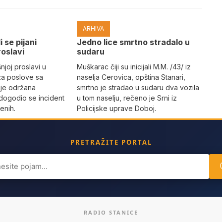
ARHIVA
i se pijani
Јedno lice smrtno stradalo u
roslavi
sudaru
joj proslavi u
Muškarac čiji su inicijali M.M. /43/ iz
za poslove sa
naselja Cerovica, opština Stanari,
 je održana
smrtno je stradao u sudaru dva vozila
dogodio se incident
u tom naselju, rečeno je Srni iz
enih.
Policijske uprave Doboj.
PRETRAŽITE PORTAL
ch
RADIO STANICE