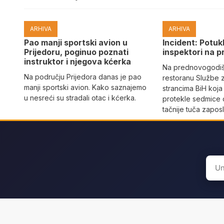
ARHIVA
ARHIVA
Pao manji sportski avion u
Incident: Potukl
Prijedoru, poginuo poznati
inspektori na p
instruktor i njegova kćerka
Na prednovogodišn
Na području Prijedora danas je pao
restoranu Službe 
manji sportski avion. Kako saznajemo
strancima BiH koja
u nesreći su stradali otac i kćerka.
protekle sedmice 
tačnije tuča zaposl
Sear
for: