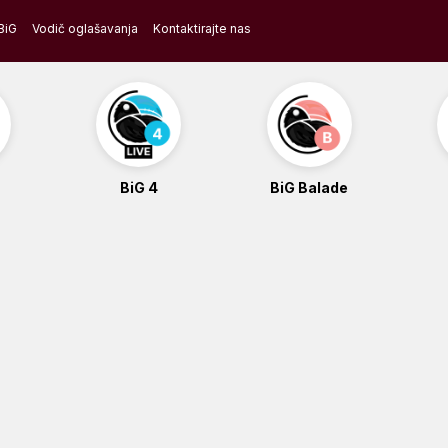
BiG
Vodič oglašavanja
Kontaktirajte nas
BiG 4
BiG Balade