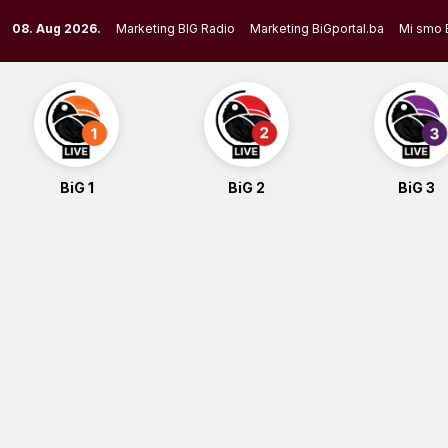
Skip
08. Aug 2026.
Marketing BIG Radio
Marketing BiGportal.ba
Mi smo 
to
content
BiG 1
BiG 2
BiG 3