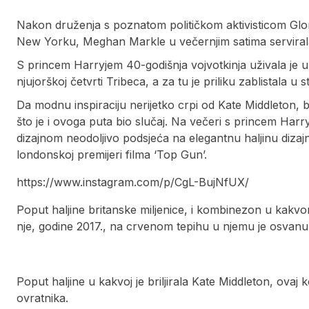
Nakon druženja s poznatom političkom aktivisticom Glo
New Yorku, Meghan Markle u večernjim satima servirala 
S princem Harryjem 40-godišnja vojvotkinja uživala j
njujorškoj četvrti Tribeca, a za tu je priliku zablistala u
Da modnu inspiraciju nerijetko crpi od Kate Middleton, 
što je i ovoga puta bio slučaj. Na večeri s princem Harr
dizajnom neodoljivo podsjeća na elegantnu haljinu diza
londonskoj premijeri filma ‘Top Gun’.
https://www.instagram.com/p/CgL-BujNfUX/
Poput haljine britanske miljenice, i kombinezon u kakvom
nje, godine 2017., na crvenom tepihu u njemu je osvanu
Poput haljine u kakvoj je briljirala Kate Middleton, ova
ovratnika.