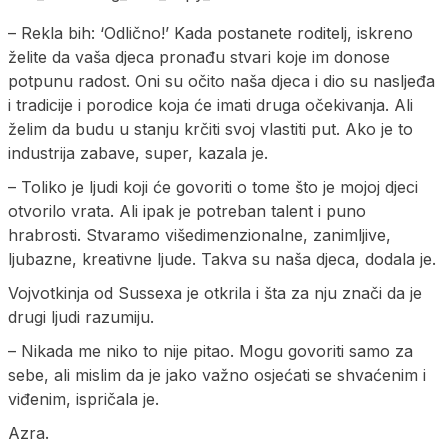
– Rekla bih: ‘Odlično!’ Kada postanete roditelj, iskreno
želite da vaša djeca pronađu stvari koje im donose
potpunu radost. Oni su očito naša djeca i dio su nasljeđa
i tradicije i porodice koja će imati druga očekivanja. Ali
želim da budu u stanju krčiti svoj vlastiti put. Ako je to
industrija zabave, super, kazala je.
– Toliko je ljudi koji će govoriti o tome što je mojoj djeci
otvorilo vrata. Ali ipak je potreban talent i puno
hrabrosti. Stvaramo višedimenzionalne, zanimljive,
ljubazne, kreativne ljude. Takva su naša djeca, dodala je.
Vojvotkinja od Sussexa je otkrila i šta za nju znači da je
drugi ljudi razumiju.
– Nikada me niko to nije pitao. Mogu govoriti samo za
sebe, ali mislim da je jako važno osjećati se shvaćenim i
viđenim, ispričala je.
Azra.