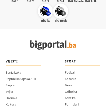
BiG 1
BiG 2
BiG 3
BiG 4
BiG Balade
BiG Folk
BiG iG
BiG Rock
VIJESTI
SPORT
Banja Luka
Fudbal
Republika Srpska / BiH
Košarka
Region
Tenis
Svijet
Odbojka
Hronika
Atletika
Kultura
Formula 1