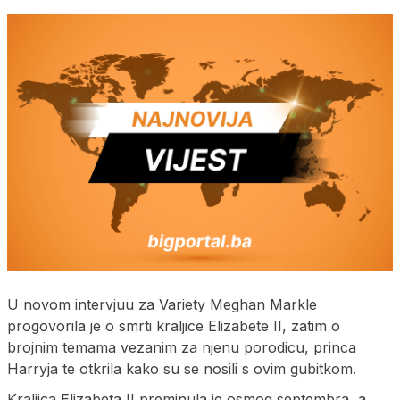
U novom intervjuu za Variety Meghan Markle
progovorila je o smrti kraljice Elizabete II, zatim o
brojnim temama vezanim za njenu porodicu, princa
Harryja te otkrila kako su se nosili s ovim gubitkom.
Kraljica Elizabeta II preminula je osmog septembra, a