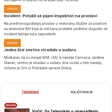
ARHIVA
Incident: Potukli se pijani inspektori na proslavi
Na prednovogodišnjoj proslavi u restoranu Službe za poslove
sa strancima BiH koja je održana protekle sedmice dogodio se
incident tačnije tuča zaposlenih.
ARHIVA
Јedno lice smrtno stradalo u sudaru
Muškarac čiji su inicijali M.M. /43/ iz naselja Cerovica, opština
Stanari, smrtno je stradao u sudaru dva vozila u tom naselju,
rečeno je Srni iz Policijske uprave Doboj.
TRENDING
NAJČITANIJE
REGION
Vučić: Sa Zelenskim o unapređenju