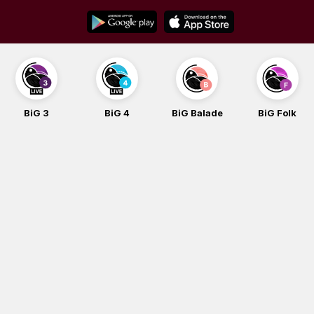
Skip
to
content
BiG 3
BiG 4
BiG Balade
BiG Folk