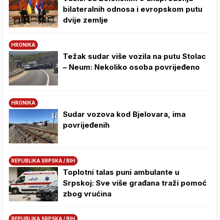
bilateralnih odnosa i evropskom putu
dvije zemlje
HRONIKA
Težak sudar više vozila na putu Stolac
– Neum: Nekoliko osoba povrijeđeno
HRONIKA
Sudar vozova kod Bjelovara, ima
povrijeđenih
REPUBLIKA SRPSKA / BIH
Toplotni talas puni ambulante u
Srpskoj: Sve više građana traži pomoć
zbog vrućina
REPUBLIKA SRPSKA / BIH