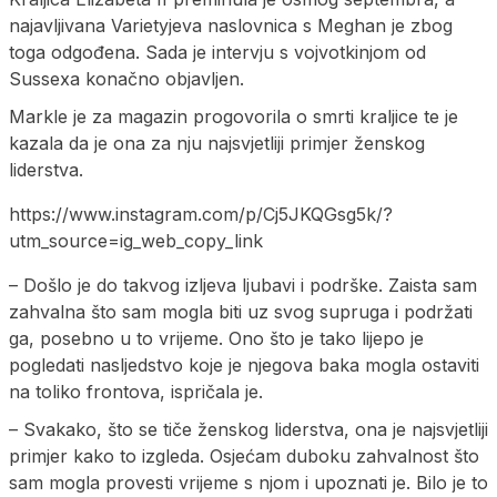
najavljivana Varietyjeva naslovnica s Meghan je zbog
toga odgođena. Sada je intervju s vojvotkinjom od
Sussexa konačno objavljen.
Markle je za magazin progovorila o smrti kraljice te je
kazala da je ona za nju najsvjetliji primjer ženskog
liderstva.
https://www.instagram.com/p/Cj5JKQGsg5k/?
utm_source=ig_web_copy_link
– Došlo je do takvog izljeva ljubavi i podrške. Zaista sam
zahvalna što sam mogla biti uz svog supruga i podržati
ga, posebno u to vrijeme. Ono što je tako lijepo je
pogledati nasljedstvo koje je njegova baka mogla ostaviti
na toliko frontova, ispričala je.
– Svakako, što se tiče ženskog liderstva, ona je najsvjetliji
primjer kako to izgleda. Osjećam duboku zahvalnost što
sam mogla provesti vrijeme s njom i upoznati je. Bilo je to