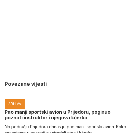
Povezane vijesti
ARHIVA
Pao manji sportski avion u Prijedoru, poginuo
poznati instruktor i njegova kćerka
Na području Prijedora danas je pao manji sportski avion. Kako
saznajemo u nesreći su stradali otac i kćerka.