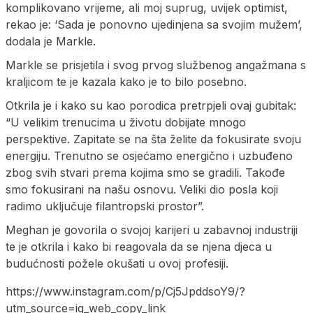
komplikovano vrijeme, ali moj suprug, uvijek optimist,
rekao je: ‘Sada je ponovno ujedinjena sa svojim mužem’,
dodala je Markle.
Markle se prisjetila i svog prvog službenog angažmana s
kraljicom te je kazala kako je to bilo posebno.
Otkrila je i kako su kao porodica pretrpjeli ovaj gubitak:
“U velikim trenucima u životu dobijate mnogo
perspektive. Zapitate se na šta želite da fokusirate svoju
energiju. Trenutno se osjećamo energično i uzbuđeno
zbog svih stvari prema kojima smo se gradili. Takođe
smo fokusirani na našu osnovu. Veliki dio posla koji
radimo uključuje filantropski prostor”.
Meghan je govorila o svojoj karijeri u zabavnoj industriji
te je otkrila i kako bi reagovala da se njena djeca u
budućnosti požele okušati u ovoj profesiji.
https://www.instagram.com/p/Cj5JpddsoY9/?
utm_source=ig_web_copy_link