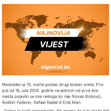
Medvedev je 15. marta postao drugi teniser sveta. Prvi
put od 18. jula 2005. godine na jednom od prva dva
mesta pojavilo se ime nekoga ko nije Novak Đoković,
Rodžer Federer, Rafael Nadal ili Endi Mari.
„Dobro je kada napredujete. Ne znamo da li ću ikada biti