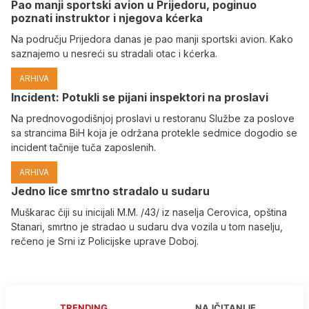
Pao manji sportski avion u Prijedoru, poginuo
poznati instruktor i njegova kćerka
Na području Prijedora danas je pao manji sportski avion. Kako
saznajemo u nesreći su stradali otac i kćerka.
ARHIVA
Incident: Potukli se pijani inspektori na proslavi
Na prednovogodišnjoj proslavi u restoranu Službe za poslove
sa strancima BiH koja je održana protekle sedmice dogodio se
incident tačnije tuča zaposlenih.
ARHIVA
Јedno lice smrtno stradalo u sudaru
Muškarac čiji su inicijali M.M. /43/ iz naselja Cerovica, opština
Stanari, smrtno je stradao u sudaru dva vozila u tom naselju,
rečeno je Srni iz Policijske uprave Doboj.
TRENDING
NAJČITANIJE