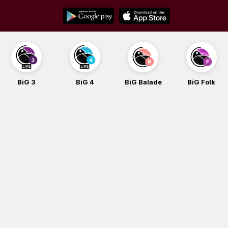
Skip
to
content
BiG 3
BiG 4
BiG Balade
BiG Folk