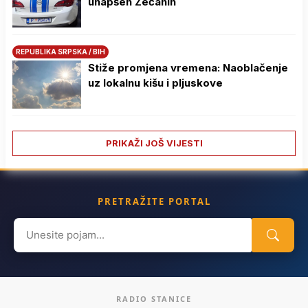
uhapšen Zećanin
REPUBLIKA SRPSKA / BIH
Stiže promjena vremena: Naoblačenje
uz lokalnu kišu i pljuskove
PRIKAŽI JOŠ VIJESTI
PRETRAŽITE PORTAL
Search
for:
RADIO STANICE