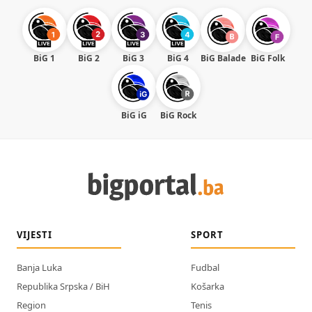
BiG 1
BiG 2
BiG 3
BiG 4
BiG Balade
BiG Folk
BiG iG
BiG Rock
VIJESTI
SPORT
Banja Luka
Fudbal
Republika Srpska / BiH
Košarka
Region
Tenis