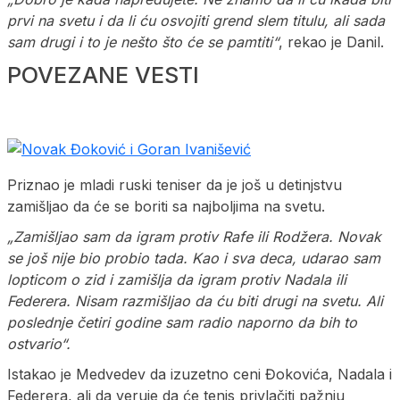
prvi na svetu i da li ću osvojiti grend slem titulu, ali sada
sam drugi i to je nešto što će se pamtiti“
, rekao je Danil.
POVEZANE VESTI
Priznao je mladi ruski teniser da je još u detinjstvu
zamišljao da će se boriti sa najboljima na svetu.
„Zamišljao sam da igram protiv Rafe ili Rodžera. Novak
se još nije bio probio tada. Kao i sva deca, udarao sam
lopticom o zid i zamišlja da igram protiv Nadala ili
Federera. Nisam razmišljao da ću biti drugi na svetu. Ali
poslednje četiri godine sam radio naporno da bih to
ostvario“.
Istakao je Medvedev da izuzetno ceni Đokovića, Nadala i
Federera, ali da veruje da će tenis privlačiti pažnju