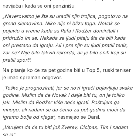
navijača i kada se oni penzinišu.
„Neverovatno je šta su uradili njih trojica, pogotovo na
grend slemovima. Niko nije ni blizu toga. Novak se
pojavio u vreme kada su Rafa i Rodžer dominitali i
pridružio im se. Nekada se ljudi pitaju šta će biti kada
oni prestanu da igraju. Ali i pre njih su ljudi pratili tenis,
zar ne? Nije bilo takvih rekorda, ali je bilo onih koji su
pratili sport“.
Na pitanje ko će za pet godina biti u Top 5, ruski teniser
je imao spreman odgovor.
„
Teško je prognozirati, jer se novi igrači pojavljuju svake
godine. Mislim da će Novak i dalje biti tu, on je toliko
jak. Mislim da Rodžer više neće igrati. Poštujem ga
mnogo, ali nadam se da ćemo za pet godina moći da
igramo bolje od njega“,
nasmejao se Danil.
„Verujem da će tu biti još Zverev, Cicipas, Tim i nadam
se ja“.