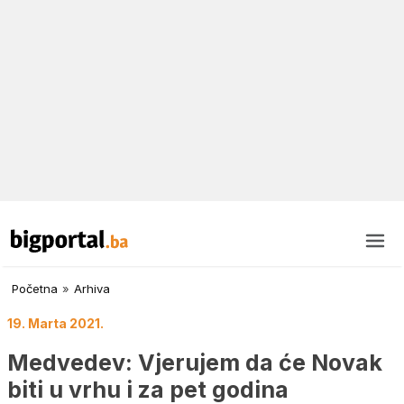
Početna
»
Arhiva
19. Marta 2021.
Medvedev: Vjerujem da će Novak
biti u vrhu i za pet godina