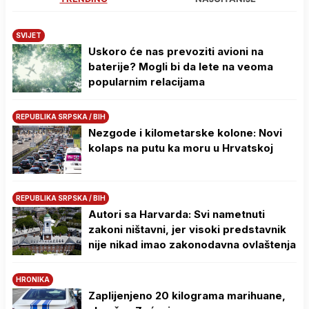
SVIJET
Uskoro će nas prevoziti avioni na
baterije? Mogli bi da lete na veoma
popularnim relacijama
REPUBLIKA SRPSKA / BIH
Nezgode i kilometarske kolone: Novi
kolaps na putu ka moru u Hrvatskoj
REPUBLIKA SRPSKA / BIH
Autori sa Harvarda: Svi nametnuti
zakoni ništavni, jer visoki predstavnik
nije nikad imao zakonodavna ovlaštenja
HRONIKA
Zaplijenjeno 20 kilograma marihuane,