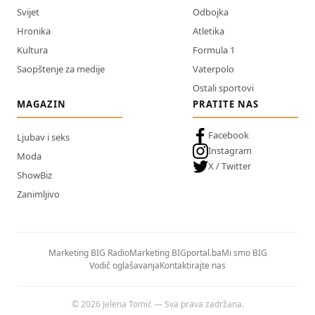
Svijet
Odbojka
Hronika
Atletika
Kultura
Formula 1
Saopštenje za medije
Vaterpolo
Ostali sportovi
MAGAZIN
PRATITE NAS
Facebook
Ljubav i seks
Instagram
Moda
X / Twitter
ShowBiz
Zanimljivo
Marketing BIG Radio
Marketing BIGportal.ba
Mi smo BIG
Vodič oglašavanja
Kontaktirajte nas
© 2026 Jelena Tomić — Sva prava zadržana.