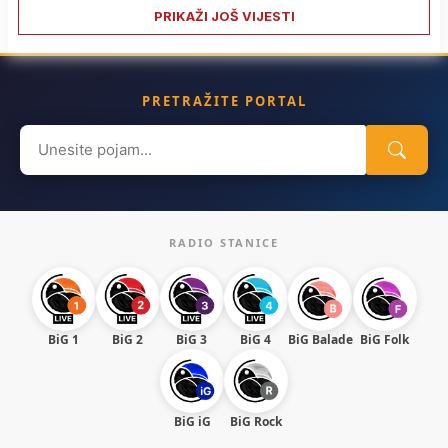
PRIKAŽI JOŠ VIJESTI
PRETRAŽITE PORTAL
Search
for:
RADIO STANICE
BiG 1
BiG 2
BiG 3
BiG 4
BiG Balade
BiG Folk
BiG iG
BiG Rock