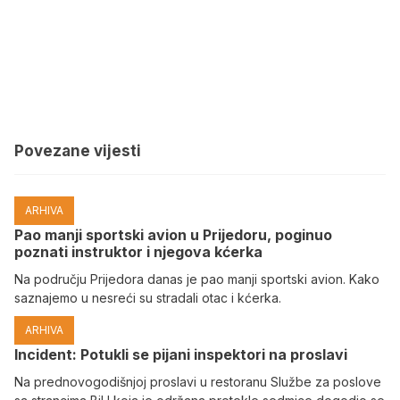
Povezane vijesti
ARHIVA
Pao manji sportski avion u Prijedoru, poginuo
poznati instruktor i njegova kćerka
Na području Prijedora danas je pao manji sportski avion. Kako
saznajemo u nesreći su stradali otac i kćerka.
ARHIVA
Incident: Potukli se pijani inspektori na proslavi
Na prednovogodišnjoj proslavi u restoranu Službe za poslove