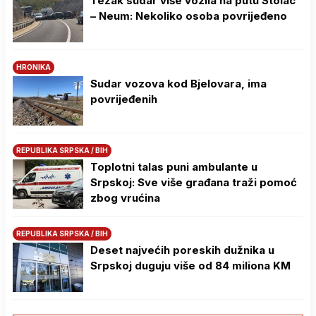
Težak sudar više vozila na putu Stolac
– Neum: Nekoliko osoba povrijeđeno
HRONIKA
Sudar vozova kod Bjelovara, ima
povrijeđenih
REPUBLIKA SRPSKA / BIH
Toplotni talas puni ambulante u
Srpskoj: Sve više građana traži pomoć
zbog vrućina
REPUBLIKA SRPSKA / BIH
Deset najvećih poreskih dužnika u
Srpskoj duguju više od 84 miliona KM