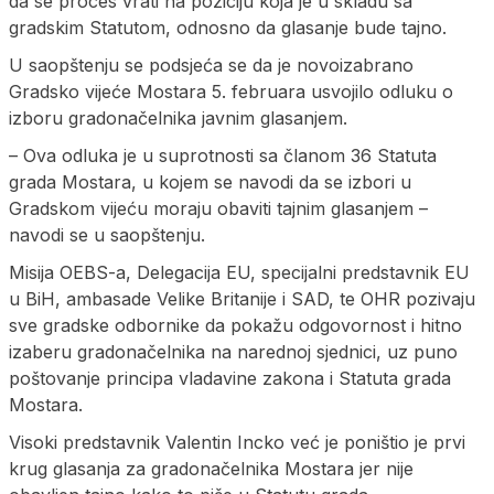
da se proces vrati na poziciju koja je u skladu sa
gradskim Statutom, odnosno da glasanje bude tajno.
U saopštenju se podsjeća se da je novoizabrano
Gradsko vijeće Mostara 5. februara usvojilo odluku o
izboru gradonačelnika javnim glasanjem.
– Ova odluka je u suprotnosti sa članom 36 Statuta
grada Mostara, u kojem se navodi da se izbori u
Gradskom vijeću moraju obaviti tajnim glasanjem –
navodi se u saopštenju.
Misija OEBS-a, Delegacija EU, specijalni predstavnik EU
u BiH, ambasade Velike Britanije i SAD, te OHR pozivaju
sve gradske odbornike da pokažu odgovornost i hitno
izaberu gradonačelnika na narednoj sjednici, uz puno
poštovanje principa vladavine zakona i Statuta grada
Mostara.
Visoki predstavnik Valentin Incko već je poništio je prvi
krug glasanja za gradonačelnika Mostara jer nije