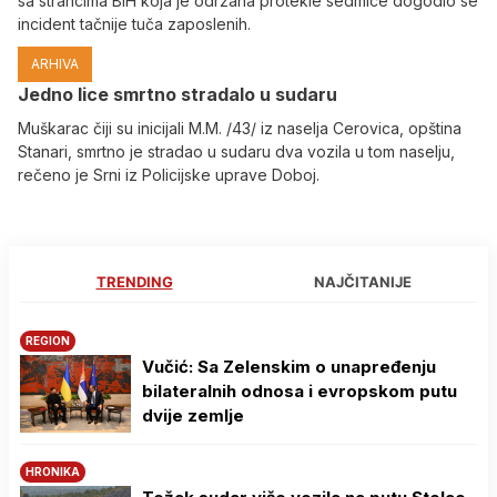
sa strancima BiH koja je održana protekle sedmice dogodio se
incident tačnije tuča zaposlenih.
ARHIVA
Јedno lice smrtno stradalo u sudaru
Muškarac čiji su inicijali M.M. /43/ iz naselja Cerovica, opština
Stanari, smrtno je stradao u sudaru dva vozila u tom naselju,
rečeno je Srni iz Policijske uprave Doboj.
TRENDING
NAJČITANIJE
REGION
Vučić: Sa Zelenskim o unapređenju
bilateralnih odnosa i evropskom putu
dvije zemlje
HRONIKA