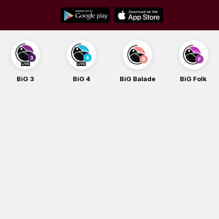
Skip
to
content
BiG 3
BiG 4
BiG Balade
BiG Folk