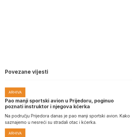
Povezane vijesti
ARHIVA
Pao manji sportski avion u Prijedoru, poginuo
poznati instruktor i njegova kćerka
Na području Prijedora danas je pao manji sportski avion. Kako
saznajemo u nesreći su stradali otac i kćerka.
ARHIVA