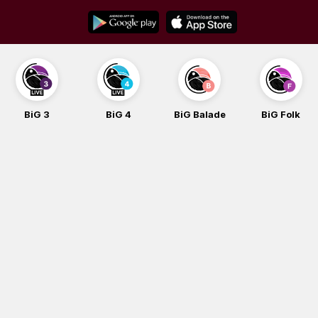
Skip
to
content
BiG 3
BiG 4
BiG Balade
BiG Folk