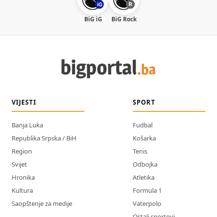
BiG iG
BiG Rock
VIJESTI
SPORT
Banja Luka
Fudbal
Republika Srpska / BiH
Košarka
Region
Tenis
Svijet
Odbojka
Hronika
Atletika
Kultura
Formula 1
Saopštenje za medije
Vaterpolo
Ostali sportovi