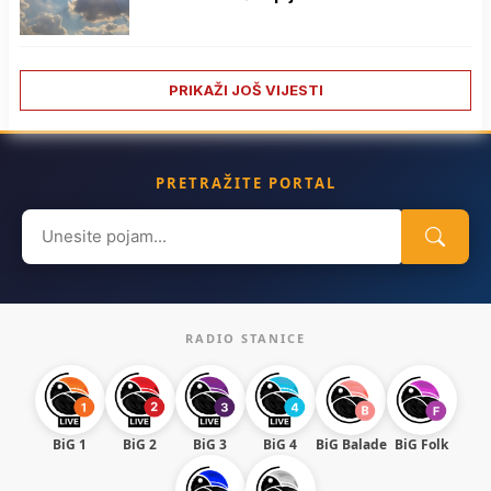
PRIKAŽI JOŠ VIJESTI
PRETRAŽITE PORTAL
Search
for:
RADIO STANICE
BiG 1
BiG 2
BiG 3
BiG 4
BiG Balade
BiG Folk