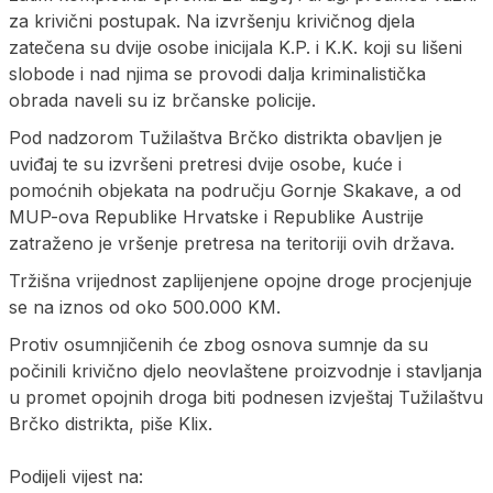
za krivični postupak. Na izvršenju krivičnog djela
zatečena su dvije osobe inicijala K.P. i K.K. koji su lišeni
slobode i nad njima se provodi dalja kriminalistička
obrada naveli su iz brčanske policije.
Pod nadzorom Tužilaštva Brčko distrikta obavljen je
uviđaj te su izvršeni pretresi dvije osobe, kuće i
pomoćnih objekata na području Gornje Skakave, a od
MUP-ova Republike Hrvatske i Republike Austrije
zatraženo je vršenje pretresa na teritoriji ovih država.
Tržišna vrijednost zaplijenjene opojne droge procjenjuje
se na iznos od oko 500.000 KM.
Protiv osumnjičenih će zbog osnova sumnje da su
počinili krivično djelo neovlaštene proizvodnje i stavljanja
u promet opojnih droga biti podnesen izvještaj Tužilaštvu
Brčko distrikta, piše Klix.
Podijeli vijest na: