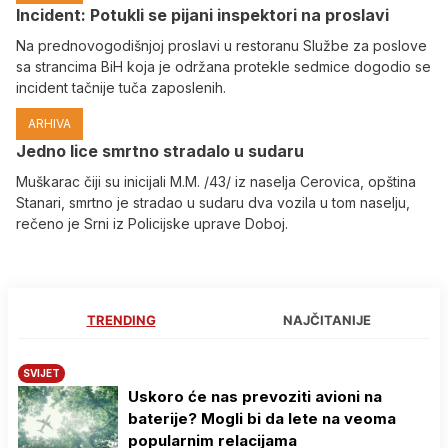
Incident: Potukli se pijani inspektori na proslavi
Na prednovogodišnjoj proslavi u restoranu Službe za poslove
sa strancima BiH koja je održana protekle sedmice dogodio se
incident tačnije tuča zaposlenih.
ARHIVA
Јedno lice smrtno stradalo u sudaru
Muškarac čiji su inicijali M.M. /43/ iz naselja Cerovica, opština
Stanari, smrtno je stradao u sudaru dva vozila u tom naselju,
rečeno je Srni iz Policijske uprave Doboj.
TRENDING
NAJČITANIJE
SVIJET
Uskoro će nas prevoziti avioni na
baterije? Mogli bi da lete na veoma
popularnim relacijama