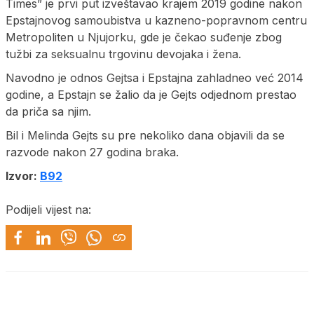
Times” je prvi put izveštavao krajem 2019 godine nakon
Epstajnovog samoubistva u kazneno-popravnom centru
Metropoliten u Njujorku, gde je čekao suđenje zbog
tužbi za seksualnu trgovinu devojaka i žena.
Navodno je odnos Gejtsa i Epstajna zahladneo već 2014
godine, a Epstajn se žalio da je Gejts odjednom prestao
da priča sa njim.
Bil i Melinda Gejts su pre nekoliko dana objavili da se
razvode nakon 27 godina braka.
Izvor:
B92
Podijeli vijest na: