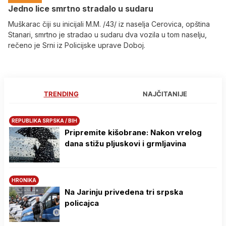
Јedno lice smrtno stradalo u sudaru
Muškarac čiji su inicijali M.M. /43/ iz naselja Cerovica, opština
Stanari, smrtno je stradao u sudaru dva vozila u tom naselju,
rečeno je Srni iz Policijske uprave Doboj.
TRENDING
NAJČITANIJE
REPUBLIKA SRPSKA / BIH
Pripremite kišobrane: Nakon vrelog
dana stižu pljuskovi i grmljavina
HRONIKA
Na Јarinju privedena tri srpska
policajca