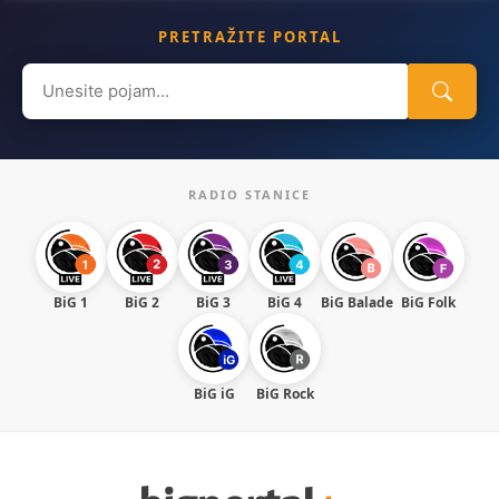
PRETRAŽITE PORTAL
Search
for:
RADIO STANICE
BiG 1
BiG 2
BiG 3
BiG 4
BiG Balade
BiG Folk
BiG iG
BiG Rock