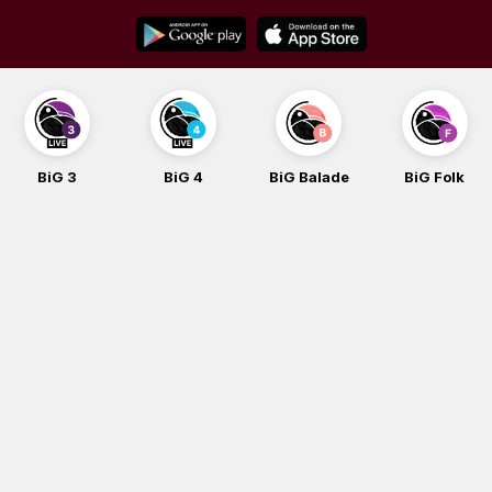
Skip
to
content
G 3
BiG 4
BiG Balade
BiG Folk
B