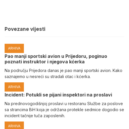
Povezane vijesti
ARHIVA
Pao manji sportski avion u Prijedoru, poginuo
poznati instruktor i njegova kćerka
Na području Prijedora danas je pao manji sportski avion. Kako
saznajemo u nesreći su stradali otac i kćerka.
ARHIVA
Incident: Potukli se pijani inspektori na proslavi
Na prednovogodišnjoj proslavi u restoranu Službe za poslove
sa strancima BiH koja je održana protekle sedmice dogodio se
incident tačnije tuča zaposlenih.
ARHIVA