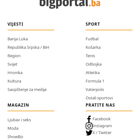
VIJESTI
SPORT
Banja Luka
Fudbal
Republika Srpska / BiH
Košarka
Region
Tenis
Svijet
Odbojka
Hronika
Atletika
Kultura
Formula 1
Saopštenje za medije
Vaterpolo
Ostali sportovi
MAGAZIN
PRATITE NAS
Facebook
Ljubav i seks
Instagram
Moda
X / Twitter
ShowBiz