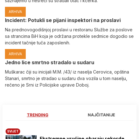
saznajemo u nesreći su stradali otac i kćerka.
ARHIVA
Incident: Potukli se pijani inspektori na proslavi
Na prednovogodišnjoj proslavi u restoranu Službe za poslove
sa strancima BiH koja je održana protekle sedmice dogodio se
incident tačnije tuča zaposlenih.
ARHIVA
Јedno lice smrtno stradalo u sudaru
Muškarac čiji su inicijali M.M. /43/ iz naselja Cerovica, opština
Stanari, smrtno je stradao u sudaru dva vozila u tom naselju,
rečeno je Srni iz Policijske uprave Doboj.
TRENDING
NAJČITANIJE
SVIJET
Ekstremne vrućine obaraju rekorde