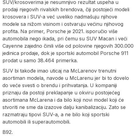
SUV/krosoverima je nesumnjivo rezultat uspeha u
prodaji njegovih rivalskih brendova, čiji postojeći modeli
krosovera i SUV-a već uveliko nadmašuju njihove
modele sa nižom visinom i ostvaruju većinu njihovog
profita. Na primer, Porsche je 2021. isporučio više
automobila nego ikada, pri čemu su SUV Macan i veći
Cayenne zajedno činili više od polovine njegovih 300.000
jedinica prodaje, dok je sportski automobil Porsche 911
prodat u samo 38.464 primerka.
SUV bi takođe imao uticaj na McLarenov trenutni
asortiman modela, navode u McLarenu jer bi to dovelo
do veće svesti o brendu i prihvatanja. U kompaniji
priznaju da postoji preklapanje u okviru postojećeg
asortimana McLarena i da bilo koji novi model koji će
stvoriti ne sme da izazove dalju kanibalizaciju. Zato se
razmatraju tipovi SUV-a, a ne bilo koji sportski
automobili ili superautomobili.
B92.