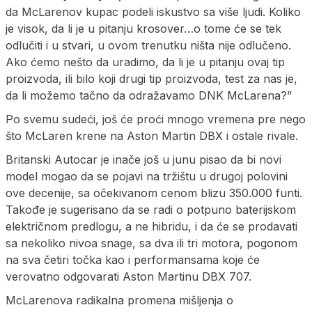
da McLarenov kupac podeli iskustvo sa više ljudi. Koliko
je visok, da li je u pitanju krosover…o tome će se tek
odlučiti i u stvari, u ovom trenutku ništa nije odlučeno.
Ako ćemo nešto da uradimo, da li je u pitanju ovaj tip
proizvoda, ili bilo koji drugi tip proizvoda, test za nas je,
da li možemo tačno da odražavamo DNK McLarena?”
Po svemu sudeći, još će proći mnogo vremena pre nego
što McLaren krene na Aston Martin DBX i ostale rivale.
Britanski Autocar je inače još u junu pisao da bi novi
model mogao da se pojavi na tržištu u drugoj polovini
ove decenije, sa očekivanom cenom blizu 350.000 funti.
Takođe je sugerisano da se radi o potpuno baterijskom
električnom predlogu, a ne hibridu, i da će se prodavati
sa nekoliko nivoa snage, sa dva ili tri motora, pogonom
na sva četiri točka kao i performansama koje će
verovatno odgovarati Aston Martinu DBX 707.
McLarenova radikalna promena mišljenja o