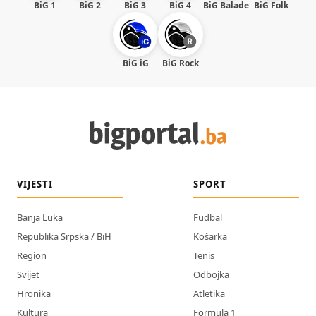
BiG 1
BiG 2
BiG 3
BiG 4
BiG Balade
BiG Folk
BiG iG
BiG Rock
VIJESTI
SPORT
Banja Luka
Fudbal
Republika Srpska / BiH
Košarka
Region
Tenis
Svijet
Odbojka
Hronika
Atletika
Kultura
Formula 1