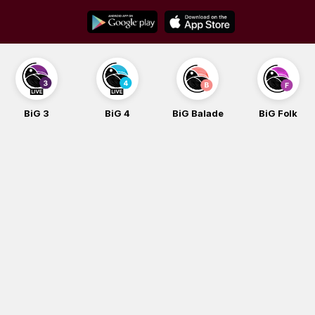
Skip
to
content
BiG 3
BiG 4
BiG Balade
BiG Folk