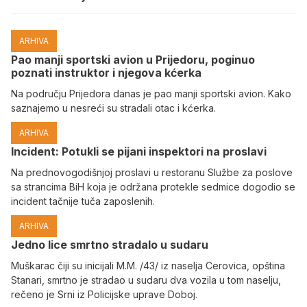
ARHIVA
Pao manji sportski avion u Prijedoru, poginuo
poznati instruktor i njegova kćerka
Na području Prijedora danas je pao manji sportski avion. Kako
saznajemo u nesreći su stradali otac i kćerka.
ARHIVA
Incident: Potukli se pijani inspektori na proslavi
Na prednovogodišnjoj proslavi u restoranu Službe za poslove
sa strancima BiH koja je održana protekle sedmice dogodio se
incident tačnije tuča zaposlenih.
ARHIVA
Јedno lice smrtno stradalo u sudaru
Muškarac čiji su inicijali M.M. /43/ iz naselja Cerovica, opština
Stanari, smrtno je stradao u sudaru dva vozila u tom naselju,
rečeno je Srni iz Policijske uprave Doboj.