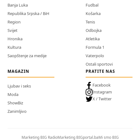
Banja Luka
Fudbal
Republika Srpska / BiH
Košarka
Region
Tenis
Svijet
Odbojka
Hronika
Atletika
Kultura
Formula 1
Saopštenje za medije
Vaterpolo
Ostali sportovi
MAGAZIN
PRATITE NAS
Facebook
Ljubav i seks
Instagram
Moda
X / Twitter
ShowBiz
Zanimljivo
Marketing BIG Radio
Marketing BIGportal.ba
Mi smo BIG