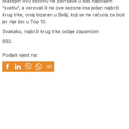
Mazepin ovu sezonu ne završava u baš najboljem
“svetlu”, a verovali ili ne ove sezone ima jedan najbrži
krug trke, onaj bizaran u Beliji, koji se ne računa za bod
jer nije bio u Top 10.
Svakako, najbrži krug trke ostaje zapamćen
B92.
Podijeli vijest na: