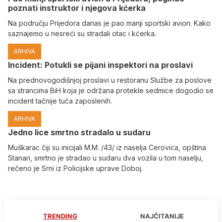
poznati instruktor i njegova kćerka
Na području Prijedora danas je pao manji sportski avion. Kako
saznajemo u nesreći su stradali otac i kćerka.
ARHIVA
Incident: Potukli se pijani inspektori na proslavi
Na prednovogodišnjoj proslavi u restoranu Službe za poslove
sa strancima BiH koja je održana protekle sedmice dogodio se
incident tačnije tuča zaposlenih.
ARHIVA
Јedno lice smrtno stradalo u sudaru
Muškarac čiji su inicijali M.M. /43/ iz naselja Cerovica, opština
Stanari, smrtno je stradao u sudaru dva vozila u tom naselju,
rečeno je Srni iz Policijske uprave Doboj.
TRENDING
NAJČITANIJE