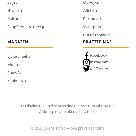
Svijet
Odbojka
Hronika
Atletika
Kultura
Formula 1
Saopštenje za medije
Vaterpolo
Ostali sportovi
MAGAZIN
PRATITE NAS
Facebook
Ljubav i seks
Instagram
Moda
X / Twitter
ShowBiz
Zanimljivo
Marketing BIG Radio
Marketing BIGportal.ba
Mi smo BIG
Vodič oglašavanja
Kontaktirajte nas
© 2026 Jelena Tomić — Sva prava zadržana.