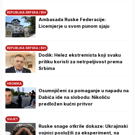
REPUBLIKA SRPSKA / BIH
Ambasada Ruske Federacije:
Licemjerje u svom punom sjaju
REPUBLIKA SRPSKA / BIH
Dodik: Helez ekstremista koji svaku
priliku koristi za netrpeljivost prema
Srbima
HRONIKA
Osumnjičeni za pomaganje u napadu na
Dabića ide na slobodu: Nikoliću
predložen kućni pritvor
SVIJET
Ruske snage otkrile dokaze: Ukrajinski
vojnici poslužili za eksperiment, na