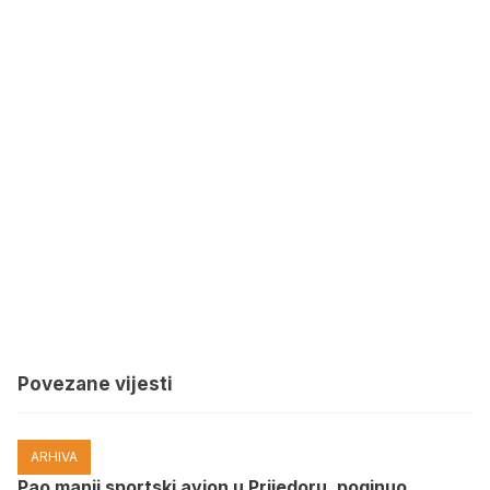
Povezane vijesti
ARHIVA
Pao manji sportski avion u Prijedoru, poginuo