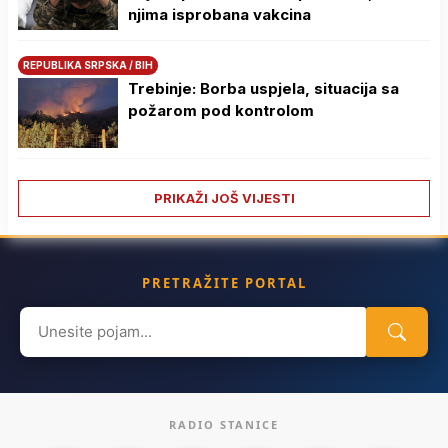
njima isprobana vakcina
REPUBLIKA SRPSKA / BIH
Trebinje: Borba uspjela, situacija sa
požarom pod kontrolom
PRIKAŽI JOŠ VIJESTI
PRETRAŽITE PORTAL
Search
for:
RADIO STANICE