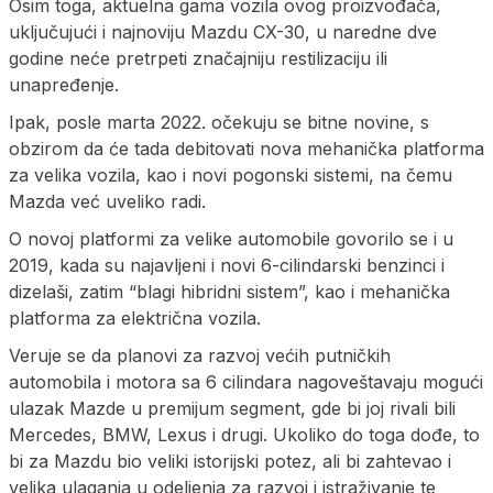
Osim toga, aktuelna gama vozila ovog proizvođača,
uključujući i najnoviju Mazdu CX-30, u naredne dve
godine neće pretrpeti značajniju restilizaciju ili
unapređenje.
Ipak, posle marta 2022. očekuju se bitne novine, s
obzirom da će tada debitovati nova mehanička platforma
za velika vozila, kao i novi pogonski sistemi, na čemu
Mazda već uveliko radi.
O novoj platformi za velike automobile govorilo se i u
2019, kada su najavljeni i novi 6-cilindarski benzinci i
dizelaši, zatim “blagi hibridni sistem”, kao i mehanička
platforma za električna vozila.
Veruje se da planovi za razvoj većih putničkih
automobila i motora sa 6 cilindara nagoveštavaju mogući
ulazak Mazde u premijum segment, gde bi joj rivali bili
Mercedes, BMW, Lexus i drugi. Ukoliko do toga dođe, to
bi za Mazdu bio veliki istorijski potez, ali bi zahtevao i
velika ulaganja u odeljenja za razvoj i istraživanje te