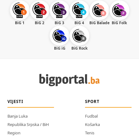
BiG 1
BiG 2
BiG 3
BiG 4
BiG Balade
BiG Folk
BiG iG
BiG Rock
VIJESTI
SPORT
Banja Luka
Fudbal
Republika Srpska / BiH
Košarka
Region
Tenis