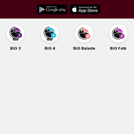
Skip
to
content
BiG 3
BiG 4
BiG Balade
BiG Folk