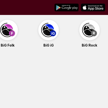
BiG Folk
BiG iG
BiG Rock