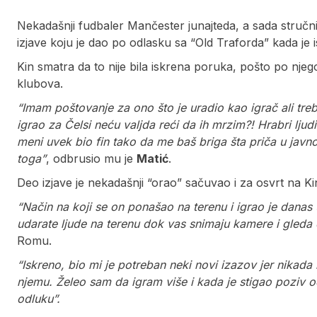
Nekadašnji fudbaler Mančester junajteda, a sada stručni k
izjave koju je dao po odlasku sa “Old Traforda” kada je i
Kin smatra da to nije bila iskrena poruka, pošto po nje
klubova.
“Imam poštovanje za ono što je uradio kao igrač ali tre
igrao za Čelsi neću valjda reći da ih mrzim?! Hrabri ljud
meni uvek bio fin tako da me baš briga šta priča u javn
toga”
, odbrusio mu je
Matić
.
Deo izjave je nekadašnji “orao” sačuvao i za osvrt na Ki
“Način na koji se on ponašao na terenu i igrao je dana
udarate ljude na terenu dok vas snimaju kamere i gleda 
Romu.
“Iskreno, bio mi je potreban neki novi izazov jer nikad
njemu. Želeo sam da igram više i kada je stigao poziv
odluku”.