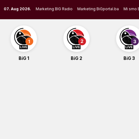
Skip
07. Aug 2026.
Marketing BIG Radio
Marketing BiGportal.ba
Mi smo 
to
content
BiG 1
BiG 2
BiG 3