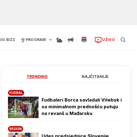
BIG BIZZ
PROGRAM
UŽIVO
TRENDING
NAJČITANIJE
FUDBAL
Fudbaleri Borca savladali Vitebsk i
sa minimalnom prednošću putuju
na revanš u Mađarsku
REGION
Udes predsjednice Slovenije