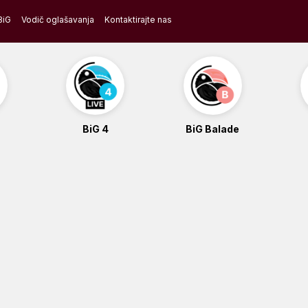
BiG
Vodič oglašavanja
Kontaktirajte nas
BiG 4
BiG Balade