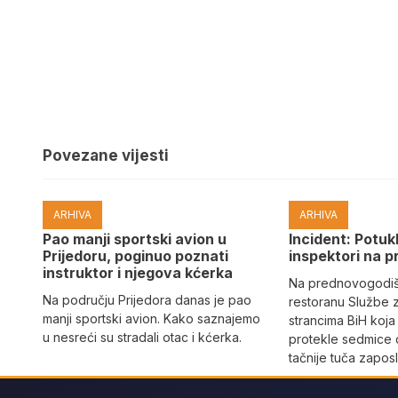
Povezane vijesti
ARHIVA
ARHIVA
Pao manji sportski avion u
Incident: Potukl
Prijedoru, poginuo poznati
inspektori na p
instruktor i njegova kćerka
Na prednovogodišn
Na području Prijedora danas je pao
restoranu Službe 
manji sportski avion. Kako saznajemo
strancima BiH koja
u nesreći su stradali otac i kćerka.
protekle sedmice 
tačnije tuča zaposl