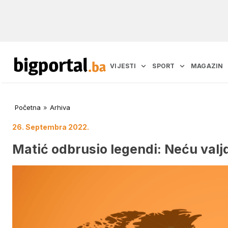
VIJESTI
SPORT
MAGAZIN
Početna
»
Arhiva
26. Septembra 2022.
Matić odbrusio legendi: Neću valj