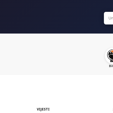
Sear
for:
Bi
VIJESTI