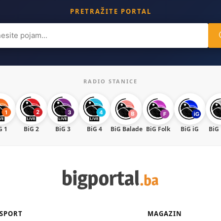
PRETRAŽITE PORTAL
ch
RADIO STANICE
G 1
BiG 2
BiG 3
BiG 4
BiG Balade
BiG Folk
BiG iG
BiG
SPORT
MAGAZIN