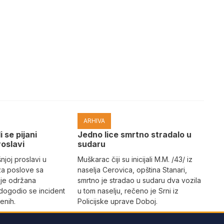
ARHIVA
i se pijani
Јedno lice smrtno stradalo u
roslavi
sudaru
joj proslavi u
Muškarac čiji su inicijali M.M. /43/ iz
za poslove sa
naselja Cerovica, opština Stanari,
 je održana
smrtno je stradao u sudaru dva vozila
dogodio se incident
u tom naselju, rečeno je Srni iz
enih.
Policijske uprave Doboj.