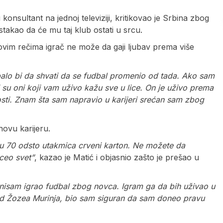
onsultant na jednoj televiziji, kritikovao je Srbina zbog
stakao da će mu taj klub ostati u srcu.
govim rečima igrač ne može da gaji ljubav prema više
balo bi da shvati da se fudbal promenio od tada. Ako sam
i su oni koji vam uživo kažu sve u lice. On je uživo prema
osti. Znam šta sam napravio u karijeri srećan sam zbog
novu karijeru.
s u 70 odsto utakmica crveni karton. Ne možete da
ceo svet”
, kazao je Matić i objasnio zašto je prešao u
a nisam igrao fudbal zbog novca. Igram ga da bih uživao u
 od Žozea Murinja, bio sam siguran da sam doneo pravu