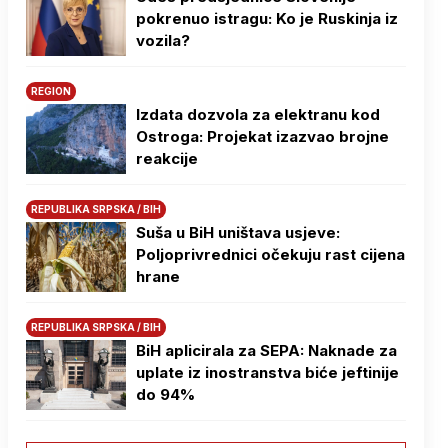
pokrenuo istragu: Ko je Ruskinja iz
vozila?
REGION
Izdata dozvola za elektranu kod
Ostroga: Projekat izazvao brojne
reakcije
REPUBLIKA SRPSKA / BIH
Suša u BiH uništava usjeve:
Poljoprivrednici očekuju rast cijena
hrane
REPUBLIKA SRPSKA / BIH
BiH aplicirala za SEPA: Naknade za
uplate iz inostranstva biće jeftinije
do 94%