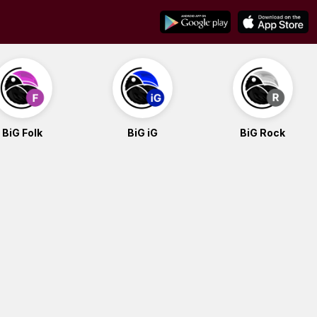
BiG Folk
BiG iG
BiG Rock