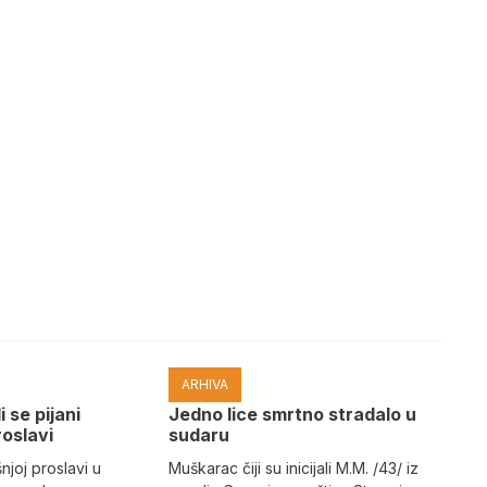
ARHIVA
i se pijani
Јedno lice smrtno stradalo u
roslavi
sudaru
joj proslavi u
Muškarac čiji su inicijali M.M. /43/ iz