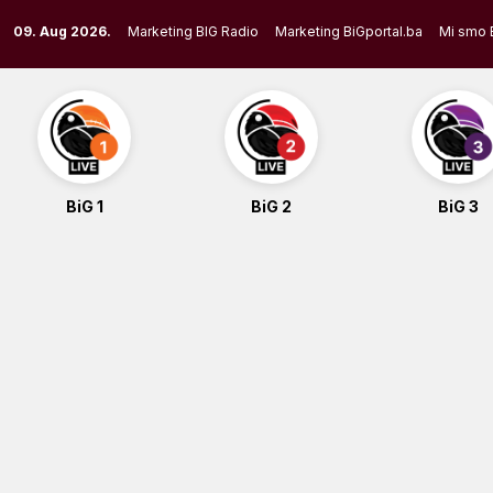
Skip
09. Aug 2026.
Marketing BIG Radio
Marketing BiGportal.ba
Mi smo 
to
content
BiG 1
BiG 2
BiG 3