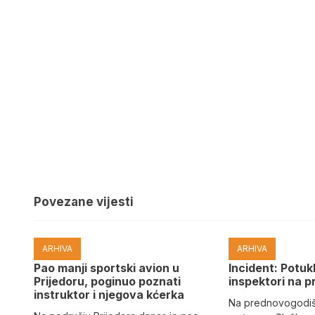
Povezane vijesti
ARHIVA
ARHIVA
Pao manji sportski avion u
Incident: Potukl
Prijedoru, poginuo poznati
inspektori na p
instruktor i njegova kćerka
Na prednovogodišn