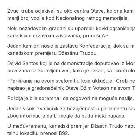
Zvuci trube odjekivali su oko centra Otave, kolona kami
manji broj vozila kod Nacionalnog ratnog memorijala.
Neki nezadovoljni građani su uporedili kovid ograničen
kanadskim državnim zastavama, prenosi AP.
Jedan kamion nosio je zastavu Konfederacije, dok su 
kanadskom premijeru Džastinu Trudou.
Dejvid Santos koji je na demonstracije doputovao iz Mon
povezana sa zdravljem već, kako je rekao, sa “kontrol
“Parkiranje na ovom svetom tlu koje uključuje i Grob 
napisao je gradonačelnik Otave Džim Votson na svom Tv
Policija je bila spremna i da odgovori na moguće nasilje
Jedan visoki zvaničnik za bezbjednost u parlamentu sav
zbog informacija da bi mogle da budu meta napada.
U međuvremenu, kanadski premijer Džastin Trudo napust
tajnu lokaciju, prenosi B92.