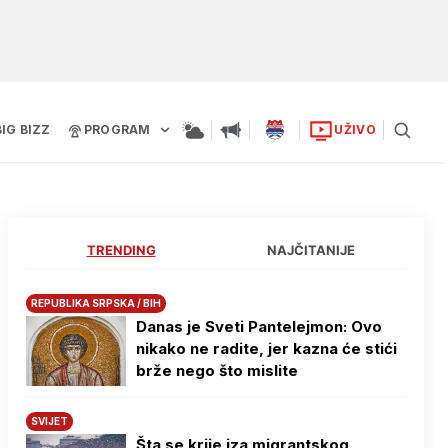
BIG BIZZ
PROGRAM
UŽIVO
TRENDING
NAJČITANIJE
REPUBLIKA SRPSKA / BIH
Danas je Sveti Pantelejmon: Ovo
nikako ne radite, jer kazna će stići
brže nego što mislite
SVIJET
Šta se krije iza migrantskog