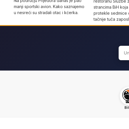
Na području Prijedora danas je pao
restoranu Službe 
manji sportski avion. Kako saznajemo
strancima BiH koja
u nesreći su stradali otac i kćerka.
protekle sedmice 
tačnije tuča zaposl
Sear
for:
Bi