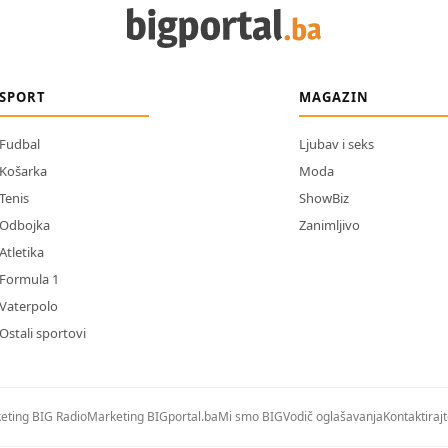
SPORT
MAGAZIN
Fudbal
Ljubav i seks
Košarka
Moda
Tenis
ShowBiz
Odbojka
Zanimljivo
Atletika
Formula 1
Vaterpolo
Ostali sportovi
eting BIG Radio
Marketing BIGportal.ba
Mi smo BIG
Vodič oglašavanja
Kontaktiraj