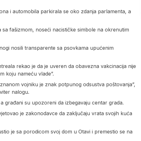
ona i automobila parkirala se oko zdanja parlamenta, a
ja sa fašizmom, noseći nacističke simbole na okrenutim
mnogi nosili transparente sa psovkama upućenim
treala rekao je da je uveren da obavezna vakcinacija nije
om koju nameću vlade”.
neznanom vojniku je znak potpunog odsustva poštovanja”,
iter nalogu.
, a građani su upozoreni da izbegavaju centar grada.
jetovao je zakonodavce da zaključaju vrata svojih kuća
io je sa porodicom svoj dom u Otavi i premestio se na