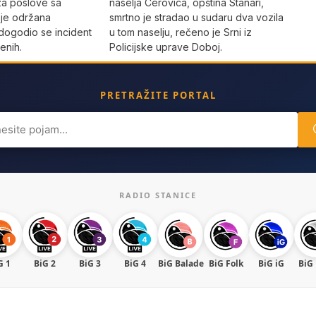
za poslove sa
naselja Cerovica, opština Stanari,
 je održana
smrtno je stradao u sudaru dva vozila
dogodio se incident
u tom naselju, rečeno je Srni iz
enih.
Policijske uprave Doboj.
PRETRAŽITE PORTAL
ch
RADIO STANICE
G 1
BiG 2
BiG 3
BiG 4
BiG Balade
BiG Folk
BiG iG
BiG