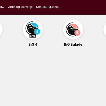
BiG
Vodič oglašavanja
Kontaktirajte nas
BiG 4
BiG Balade