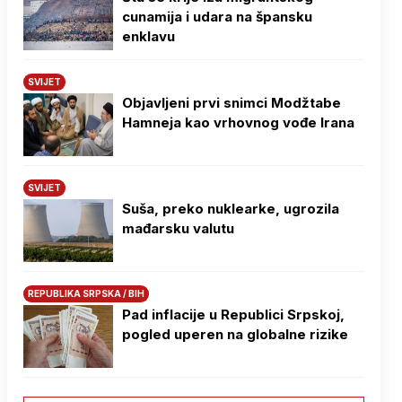
cunamija i udara na špansku
enklavu
SVIJET
Objavljeni prvi snimci Modžtabe
Hamneja kao vrhovnog vođe Irana
SVIJET
Suša, preko nuklearke, ugrozila
mađarsku valutu
REPUBLIKA SRPSKA / BIH
Pad inflacije u Republici Srpskoj,
pogled uperen na globalne rizike