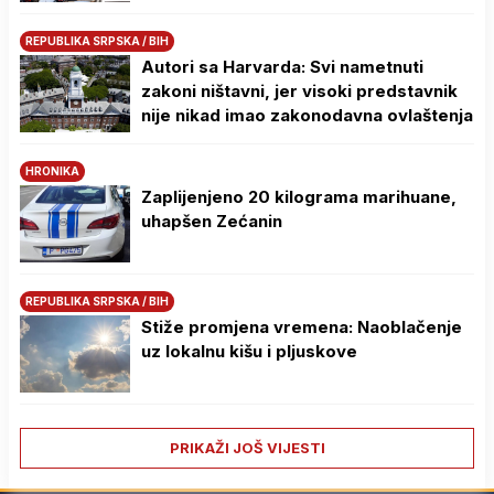
REPUBLIKA SRPSKA / BIH
Autori sa Harvarda: Svi nametnuti
zakoni ništavni, jer visoki predstavnik
nije nikad imao zakonodavna ovlaštenja
HRONIKA
Zaplijenjeno 20 kilograma marihuane,
uhapšen Zećanin
REPUBLIKA SRPSKA / BIH
Stiže promjena vremena: Naoblačenje
uz lokalnu kišu i pljuskove
PRIKAŽI JOŠ VIJESTI