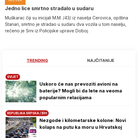
Јedno lice smrtno stradalo u sudaru
Muškarac čiji su inicijali M.M. /43/ iz naselja Cerovica, opština
Stanari, smrtno je stradao u sudaru dva vozila u tom naselju,
rečeno je Srni iz Policijske uprave Doboj.
TRENDING
NAJČITANIJE
SVIJET
Uskoro će nas prevoziti avioni na
baterije? Mogli bi da lete na veoma
popularnim relacijama
REPUBLIKA SRPSKA / BIH
Nezgode i kilometarske kolone: Novi
kolaps na putu ka moru u Hrvatskoj