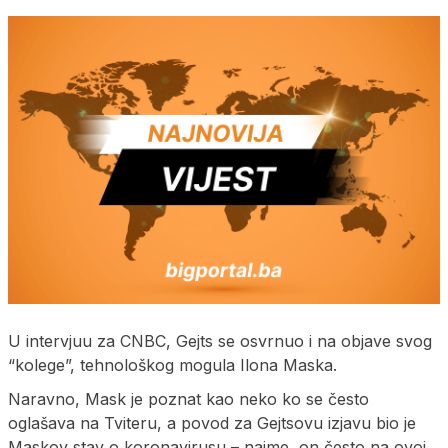
U intervjuu za CNBC, Gejts se osvrnuo i na objave svog
“kolege”, tehnološkog mogula Ilona Maska.
Naravno, Mask je poznat kao neko ko se često
oglašava na Tviteru, a povod za Gejtsovu izjavu bio je
Maskov stav o koronavirusu – naime, on često na ovoj