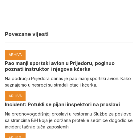
Povezane vijesti
ARHIVA
Pao manji sportski avion u Prijedoru, poginuo
poznati instruktor i njegova kćerka
Na području Prijedora danas je pao manji sportski avion. Kako
saznajemo u nesreći su stradali otac i kćerka.
ARHIVA
Incident: Potukli se pijani inspektori na proslavi
Na prednovogodišnjoj proslavi u restoranu Službe za poslove
sa strancima BiH koja je održana protekle sedmice dogodio se
incident tačnije tuča zaposlenih.
ARHIVA