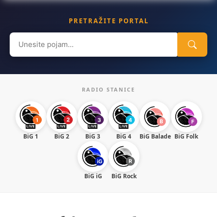
PRETRAŽITE PORTAL
Search
for:
RADIO STANICE
BiG 1
BiG 2
BiG 3
BiG 4
BiG Balade
BiG Folk
BiG iG
BiG Rock