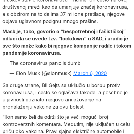
društvenoj mreži kao da umanjuje značaj koronavirusa,
a s obzirom na to da ima 37 miliona pratilaca, njegove
objave uglavnom podignu mnogo prašine.
Mask je, tako, govorio o “bespotrebnoj i fašističkoj”
odluci da se uvede tzv. “lockdown” u SAD, i uradio je
sve što može kako bi njegove kompanije radile i tokom
pandemije koronavirusa.
The coronavirus panic is dumb
— Elon Musk (@elonmusk)
March 6, 2020
Sa druge strane, Bil Gejts se uključio u borbu protiv
koronavirusa, i često se oglašava takođe, a posebno je
u javnosti poznato njegovo angažovanje na
pronalaženju vakcine za ovu bolest.
“Ilon samo želi da održi što je veći mogući broj
kontroverznih komentara. Međutim, nije uključen u celu
priču oko vakcina. Pravi sjajne električne automobile i