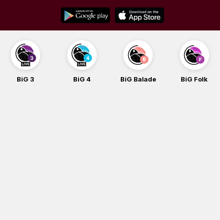
Skip
to
content
BiG 3
BiG 4
BiG Balade
BiG Folk