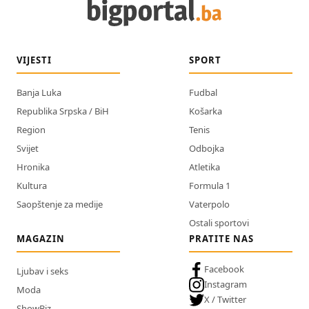
VIJESTI
SPORT
Banja Luka
Fudbal
Republika Srpska / BiH
Košarka
Region
Tenis
Svijet
Odbojka
Hronika
Atletika
Kultura
Formula 1
Saopštenje za medije
Vaterpolo
Ostali sportovi
MAGAZIN
PRATITE NAS
Facebook
Ljubav i seks
Instagram
Moda
X / Twitter
ShowBiz