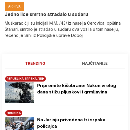
ARHIVA
Јedno lice smrtno stradalo u sudaru
Muškarac čiji su inicijali M.M. /43/ iz naselja Cerovica, opština
Stanari, smrtno je stradao u sudaru dva vozila u tom naselju,
rečeno je Srni iz Policijske uprave Doboj.
TRENDING
NAJČITANIJE
REPUBLIKA SRPSKA / BIH
Pripremite kišobrane: Nakon vrelog
dana stižu pljuskovi i grmljavina
HRONIKA
Na Јarinju privedena tri srpska
policajca