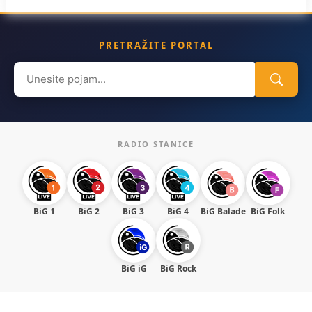
PRETRAŽITE PORTAL
Search
for:
RADIO STANICE
BiG 1
BiG 2
BiG 3
BiG 4
BiG Balade
BiG Folk
BiG iG
BiG Rock