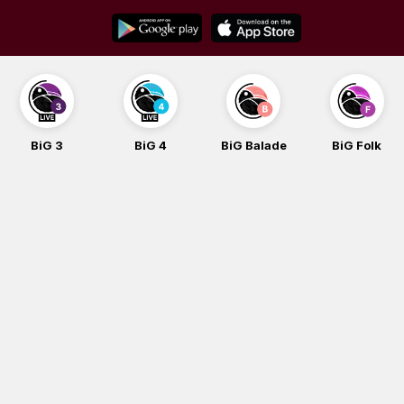
Skip
to
content
BiG 3
BiG 4
BiG Balade
BiG Folk