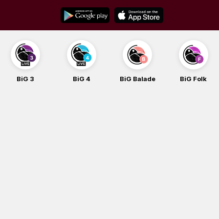
Skip
to
content
BiG 3
BiG 4
BiG Balade
BiG Folk