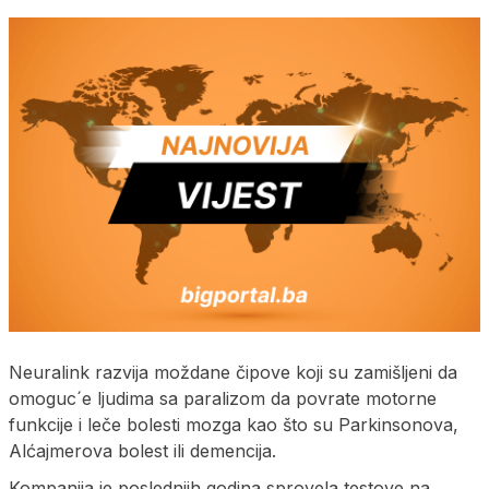
Neuralink razvija moždane čipove koji su zamišljeni da
omoguc´e ljudima sa paralizom da povrate motorne
funkcije i leče bolesti mozga kao što su Parkinsonova,
Alćajmerova bolest ili demencija.
Kompanija je poslednjih godina sprovela testove na