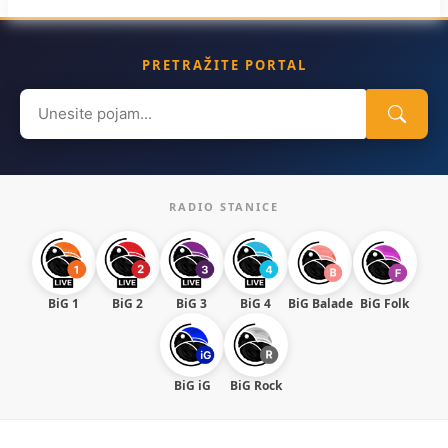
PRETRAŽITE PORTAL
Search
for:
RADIO STANICE
BiG 1
BiG 2
BiG 3
BiG 4
BiG Balade
BiG Folk
BiG iG
BiG Rock