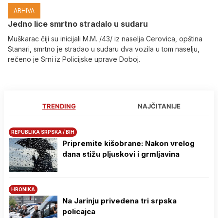
ARHIVA
Јedno lice smrtno stradalo u sudaru
Muškarac čiji su inicijali M.M. /43/ iz naselja Cerovica, opština
Stanari, smrtno je stradao u sudaru dva vozila u tom naselju,
rečeno je Srni iz Policijske uprave Doboj.
TRENDING
NAJČITANIJE
REPUBLIKA SRPSKA / BIH
Pripremite kišobrane: Nakon vrelog
dana stižu pljuskovi i grmljavina
HRONIKA
Na Јarinju privedena tri srpska
policajca