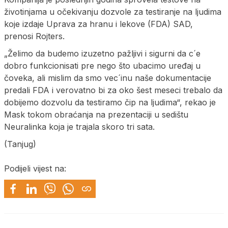
životinjama u očekivanju dozvole za testiranje na ljudima
koje izdaje Uprava za hranu i lekove (FDA) SAD,
prenosi Rojters.
„Želimo da budemo izuzetno pažljivi i sigurni da c´e
dobro funkcionisati pre nego što ubacimo uređaj u
čoveka, ali mislim da smo vec´inu naše dokumentacije
predali FDA i verovatno bi za oko šest meseci trebalo da
dobijemo dozvolu da testiramo čip na ljudima“, rekao je
Mask tokom obraćanja na prezentaciji u sedištu
Neuralinka koja je trajala skoro tri sata.
(Tanjug)
Podijeli vijest na: