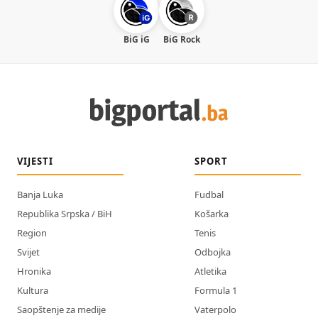
BiG iG
BiG Rock
VIJESTI
SPORT
Banja Luka
Fudbal
Republika Srpska / BiH
Košarka
Region
Tenis
Svijet
Odbojka
Hronika
Atletika
Kultura
Formula 1
Saopštenje za medije
Vaterpolo