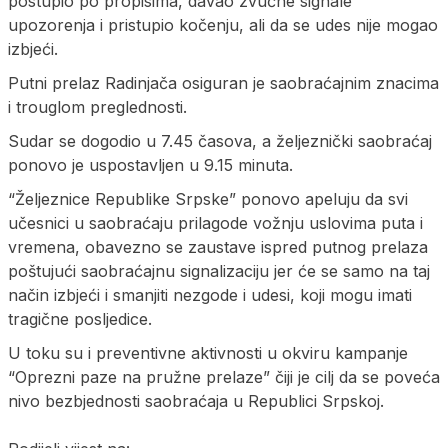
postupio po propisima, davao zvučne signale
upozorenja i pristupio kočenju, ali da se udes nije mogao
izbjeći.
Putni prelaz Radinjača osiguran je saobraćajnim znacima
i trouglom preglednosti.
Sudar se dogodio u 7.45 časova, a željeznički saobraćaj
ponovo je uspostavljen u 9.15 minuta.
“Željeznice Republike Srpske” ponovo apeluju da svi
učesnici u saobraćaju prilagode vožnju uslovima puta i
vremena, obavezno se zaustave ispred putnog prelaza
poštujući saobraćajnu signalizaciju jer će se samo na taj
način izbjeći i smanjiti nezgode i udesi, koji mogu imati
tragične posljedice.
U toku su i preventivne aktivnosti u okviru kampanje
“Oprezni paze na pružne prelaze” čiji je cilj da se poveća
nivo bezbjednosti saobraćaja u Republici Srpskoj.