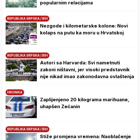
popularnim relacijama
REPUBLIKA SRPSKA / BIH
Nezgode i kilometarske kolone: Novi
kolaps na putu ka moru u Hrvatskoj
REPUBLIKA SRPSKA / BIH
Autori sa Harvarda: Svi nametnuti
zakoni ništavni, jer visoki predstavnik
nije nikad imao zakonodavna ovlaštenja
HRONIKA
Zaplijenjeno 20 kilograma marihuane,
uhapšen Zećanin
REPUBLIKA SRPSKA / BIH
Stiže promjena vremena: Naoblačenje