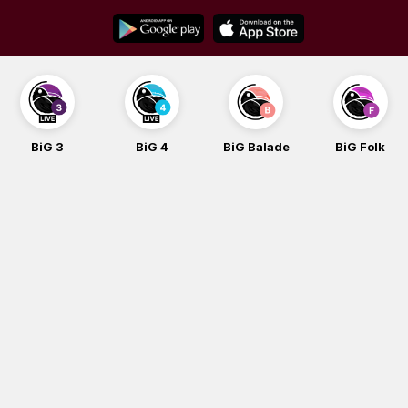
Skip
to
content
BiG 3
BiG 4
BiG Balade
BiG Folk