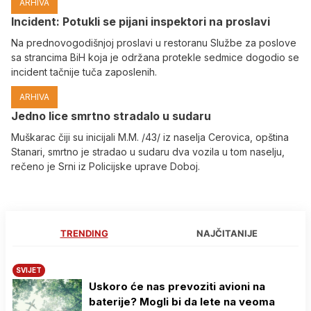
ARHIVA
Incident: Potukli se pijani inspektori na proslavi
Na prednovogodišnjoj proslavi u restoranu Službe za poslove
sa strancima BiH koja je održana protekle sedmice dogodio se
incident tačnije tuča zaposlenih.
ARHIVA
Јedno lice smrtno stradalo u sudaru
Muškarac čiji su inicijali M.M. /43/ iz naselja Cerovica, opština
Stanari, smrtno je stradao u sudaru dva vozila u tom naselju,
rečeno je Srni iz Policijske uprave Doboj.
TRENDING
NAJČITANIJE
SVIJET
Uskoro će nas prevoziti avioni na
baterije? Mogli bi da lete na veoma