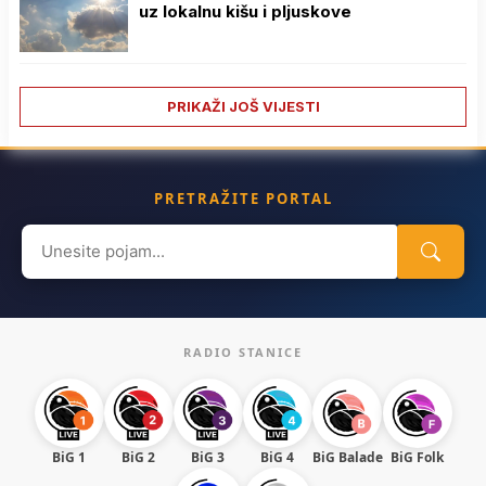
uz lokalnu kišu i pljuskove
PRIKAŽI JOŠ VIJESTI
PRETRAŽITE PORTAL
Search
for:
RADIO STANICE
BiG 1
BiG 2
BiG 3
BiG 4
BiG Balade
BiG Folk